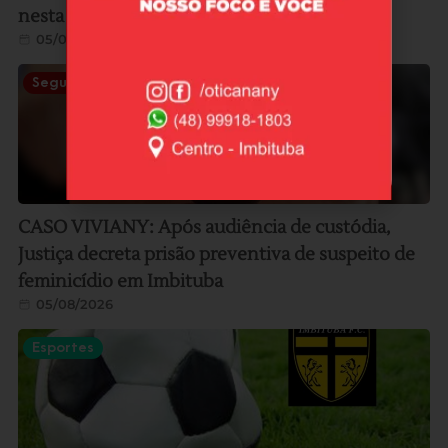
nesta semana
05/08/2026
Segurança
CASO VIVIANY: Após audiência de custódia,
Justiça decreta prisão preventiva de suspeito de
feminicídio em Imbituba
05/08/2026
Esportes