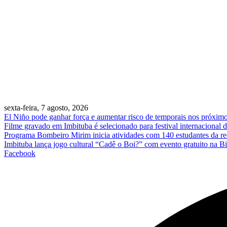
sexta-feira, 7 agosto, 2026
El Niño pode ganhar força e aumentar risco de temporais nos próxim
Filme gravado em Imbituba é selecionado para festival internacional 
Programa Bombeiro Mirim inicia atividades com 140 estudantes da re
Imbituba lança jogo cultural “Cadê o Boi?” com evento gratuito na Bi
Facebook