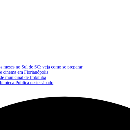
os meses no Sul de SC; veja como se preparar
de cinema em Florianópolis
de municipal de Imbituba
blioteca Pública neste sábado