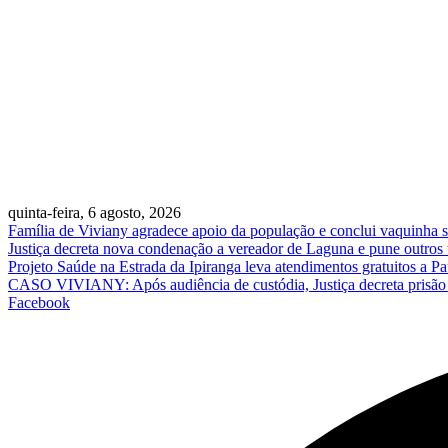
quinta-feira, 6 agosto, 2026
Família de Viviany agradece apoio da população e conclui vaquinha so
Justiça decreta nova condenação a vereador de Laguna e pune outros
Projeto Saúde na Estrada da Ipiranga leva atendimentos gratuitos a 
CASO VIVIANY: Após audiência de custódia, Justiça decreta prisão p
Facebook