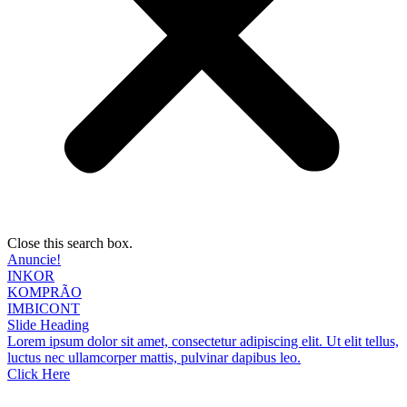
Close this search box.
Anuncie!
INKOR
KOMPRÃO
IMBICONT
Slide Heading
Lorem ipsum dolor sit amet, consectetur adipiscing elit. Ut elit tellus,
luctus nec ullamcorper mattis, pulvinar dapibus leo.
Click Here