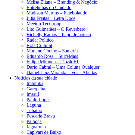
Melisa Eliana – Branding & Negócio
Entrelinhas do Cuidado
Madison Martins – Futebolando
Julia Freitas​ – Letra Doce
Meetup TecGroup
Lito Guimarães – O Reverbero
Richelly Ramos​ – Papo de boteco
Radar Político
Rota Cultural
Mariane Coelho – Sankofa
Eduardo Rosa​ – SurfeMais
Fillipe Miranda – TiozãoF1
Dario Cabral – Uma Coluna Qualquer
Daniel Luiz Miranda – Veias Abertas
Notícias da sua cidade
Imbituba
Garopaba
Imaruí
Paulo Lopes
Laguna
Tubarão
Pescaria Brava
Palhoça
Jaguaruna
Capivari de Baixo