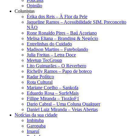
Podcasts
Opinião
Colunistas
Érika dos Reis​ – À Flor da Pele
Jaqueline Ramos – Acessibilidade SIM. Preconceito
NÃO
Rone Ronaldo Pires – Baú Açoriano
Melisa Eliana – Branding & Negócio
Entrelinhas do Cuidado
Madison Martins – Futebolando
Julia Freitas​ – Letra Doce
Meetup TecGroup
Lito Guimarães – O Reverbero
Richelly Ramos​ – Papo de boteco
Radar Político
Rota Cultural
Mariane Coelho – Sankofa
Eduardo Rosa​ – SurfeMais
Fillipe Miranda – TiozãoF1
Dario Cabral – Uma Coluna Qualquer
Daniel Luiz Miranda – Veias Abertas
Notícias da sua cidade
Imbituba
Garopaba
Imaruí