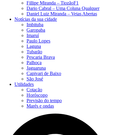
Fillipe Miranda – TiozãoF1
Dario Cabral – Uma Coluna Qualquer
Daniel Luiz Miranda – Veias Abertas
Notícias da sua cidade
Imbituba
Garopaba
Imaruí
Paulo Lopes
Laguna
Tubarão
Pescaria Brava
Palhoça
Jaguaruna
Capivari de Baixo
São José
Utilidades
Cotação
Horóscopo
Previsão do tempo
Marés e ondas