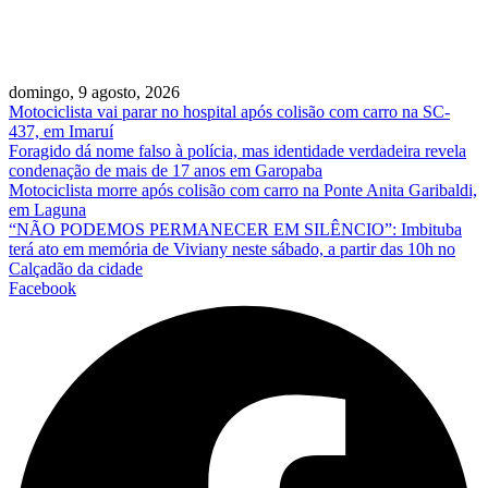
domingo, 9 agosto, 2026
Motociclista vai parar no hospital após colisão com carro na SC-
437, em Imaruí
Foragido dá nome falso à polícia, mas identidade verdadeira revela
condenação de mais de 17 anos em Garopaba
Motociclista morre após colisão com carro na Ponte Anita Garibaldi,
em Laguna
“NÃO PODEMOS PERMANECER EM SILÊNCIO”: Imbituba
terá ato em memória de Viviany neste sábado, a partir das 10h no
Calçadão da cidade
Facebook