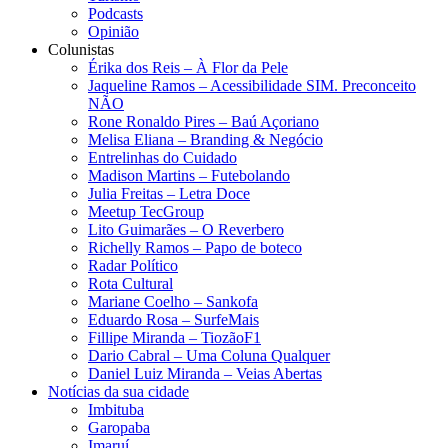
Podcasts
Opinião
Colunistas
Érika dos Reis​ – À Flor da Pele
Jaqueline Ramos – Acessibilidade SIM. Preconceito
NÃO
Rone Ronaldo Pires – Baú Açoriano
Melisa Eliana – Branding & Negócio
Entrelinhas do Cuidado
Madison Martins – Futebolando
Julia Freitas​ – Letra Doce
Meetup TecGroup
Lito Guimarães – O Reverbero
Richelly Ramos​ – Papo de boteco
Radar Político
Rota Cultural
Mariane Coelho – Sankofa
Eduardo Rosa​ – SurfeMais
Fillipe Miranda – TiozãoF1
Dario Cabral – Uma Coluna Qualquer
Daniel Luiz Miranda – Veias Abertas
Notícias da sua cidade
Imbituba
Garopaba
Imaruí