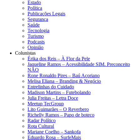
Estado
Política
Publicações Legais
Segurança
Saúde
Tecnologia
Turismo
Podcasts
Opinião
Colunistas
Érika dos Reis​ – À Flor da Pele
Jaqueline Ramos – Acessibilidade SIM. Preconceito
NÃO
Rone Ronaldo Pires – Baú Açoriano
Melisa Eliana – Branding & Negócio
Entrelinhas do Cuidado
Madison Martins – Futebolando
Julia Freitas​ – Letra Doce
Meetup TecGroup
Lito Guimarães – O Reverbero
Richelly Ramos​ – Papo de boteco
Radar Político
Rota Cultural
Mariane Coelho – Sankofa
Eduardo Rosa​ – SurfeMais