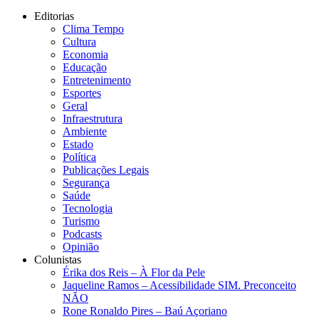
Editorias
Clima Tempo
Cultura
Economia
Educação
Entretenimento
Esportes
Geral
Infraestrutura
Ambiente
Estado
Política
Publicações Legais
Segurança
Saúde
Tecnologia
Turismo
Podcasts
Opinião
Colunistas
Érika dos Reis​ – À Flor da Pele
Jaqueline Ramos – Acessibilidade SIM. Preconceito
NÃO
Rone Ronaldo Pires – Baú Açoriano