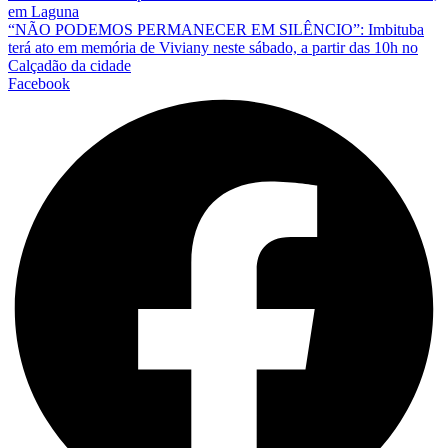
em Laguna
“NÃO PODEMOS PERMANECER EM SILÊNCIO”: Imbituba
terá ato em memória de Viviany neste sábado, a partir das 10h no
Calçadão da cidade
Facebook