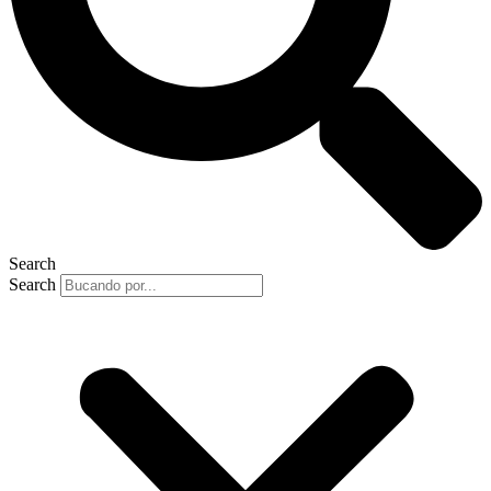
Search
Search