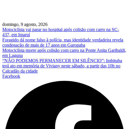
domingo, 9 agosto, 2026
Motociclista vai parar no hospital após colisão com carro na SC-
437, em Imaruí
Foragido dá nome falso à polícia, mas identidade verdadeira revela
condenação de mais de 17 anos em Garopaba
Motociclista morre após colisão com carro na Ponte Anita Garibaldi,
em Laguna
“NÃO PODEMOS PERMANECER EM SILÊNCIO”: Imbituba
terá ato em memória de Viviany neste sábado, a partir das 10h no
Calçadão da cidade
Facebook