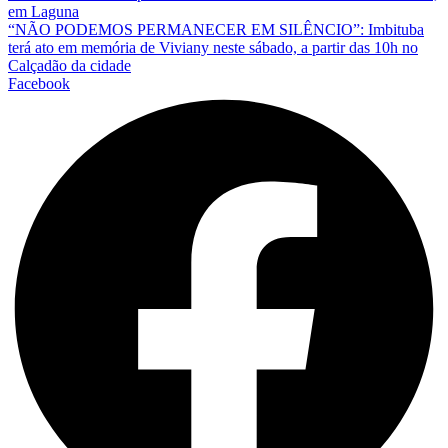
em Laguna
“NÃO PODEMOS PERMANECER EM SILÊNCIO”: Imbituba
terá ato em memória de Viviany neste sábado, a partir das 10h no
Calçadão da cidade
Facebook