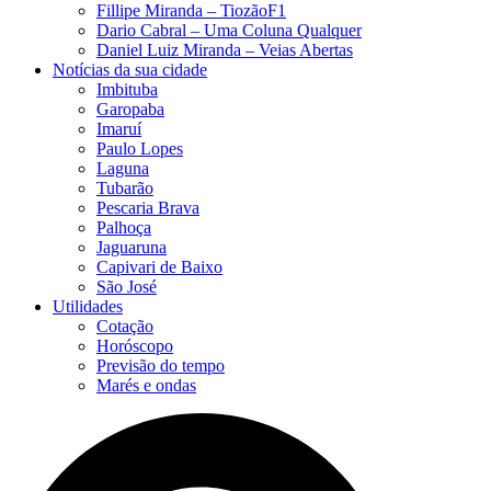
Fillipe Miranda – TiozãoF1
Dario Cabral – Uma Coluna Qualquer
Daniel Luiz Miranda – Veias Abertas
Notícias da sua cidade
Imbituba
Garopaba
Imaruí
Paulo Lopes
Laguna
Tubarão
Pescaria Brava
Palhoça
Jaguaruna
Capivari de Baixo
São José
Utilidades
Cotação
Horóscopo
Previsão do tempo
Marés e ondas