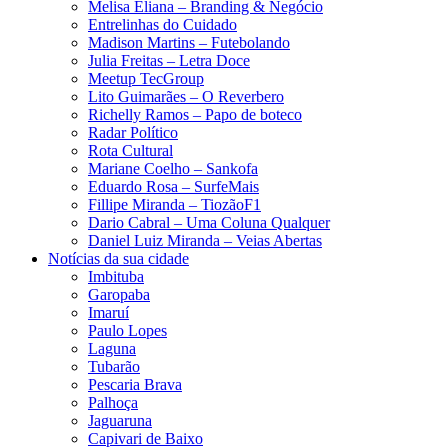
Melisa Eliana – Branding & Negócio
Entrelinhas do Cuidado
Madison Martins – Futebolando
Julia Freitas​ – Letra Doce
Meetup TecGroup
Lito Guimarães – O Reverbero
Richelly Ramos​ – Papo de boteco
Radar Político
Rota Cultural
Mariane Coelho – Sankofa
Eduardo Rosa​ – SurfeMais
Fillipe Miranda – TiozãoF1
Dario Cabral – Uma Coluna Qualquer
Daniel Luiz Miranda – Veias Abertas
Notícias da sua cidade
Imbituba
Garopaba
Imaruí
Paulo Lopes
Laguna
Tubarão
Pescaria Brava
Palhoça
Jaguaruna
Capivari de Baixo