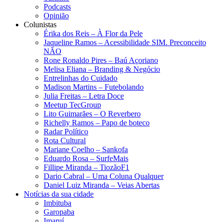
Podcasts
Opinião
Colunistas
Érika dos Reis​ – À Flor da Pele
Jaqueline Ramos – Acessibilidade SIM. Preconceito
NÃO
Rone Ronaldo Pires – Baú Açoriano
Melisa Eliana – Branding & Negócio
Entrelinhas do Cuidado
Madison Martins – Futebolando
Julia Freitas​ – Letra Doce
Meetup TecGroup
Lito Guimarães – O Reverbero
Richelly Ramos​ – Papo de boteco
Radar Político
Rota Cultural
Mariane Coelho – Sankofa
Eduardo Rosa​ – SurfeMais
Fillipe Miranda – TiozãoF1
Dario Cabral – Uma Coluna Qualquer
Daniel Luiz Miranda – Veias Abertas
Notícias da sua cidade
Imbituba
Garopaba
Imaruí