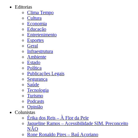
Editorias
Clima Tempo
Cultura
Economia
Educação
Entretenimento
Esportes
Geral
Infraestrutura
Ambiente
Estado
Política
Publicações Legais
Segurança
Saúde
Tecnologia
Turismo
Podcasts
Opinião
Colunistas
Érika dos Reis​ – À Flor da Pele
Jaqueline Ramos – Acessibilidade SIM. Preconceito
NÃO
Rone Ronaldo Pires – Baú Açoriano