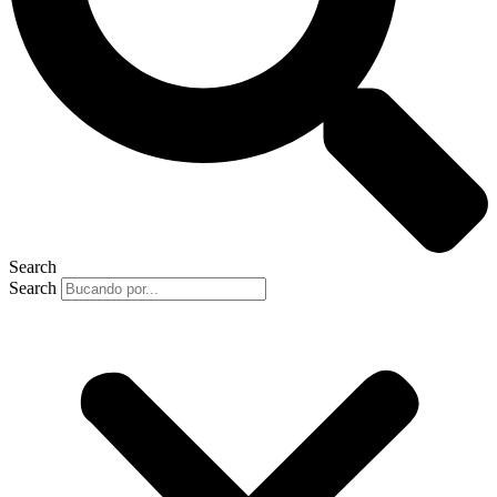
Search
Search