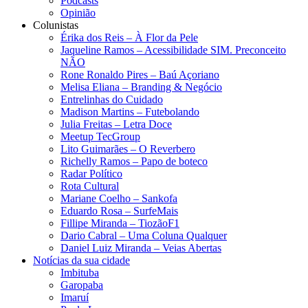
Podcasts
Opinião
Colunistas
Érika dos Reis​ – À Flor da Pele
Jaqueline Ramos – Acessibilidade SIM. Preconceito
NÃO
Rone Ronaldo Pires – Baú Açoriano
Melisa Eliana – Branding & Negócio
Entrelinhas do Cuidado
Madison Martins – Futebolando
Julia Freitas​ – Letra Doce
Meetup TecGroup
Lito Guimarães – O Reverbero
Richelly Ramos​ – Papo de boteco
Radar Político
Rota Cultural
Mariane Coelho – Sankofa
Eduardo Rosa​ – SurfeMais
Fillipe Miranda – TiozãoF1
Dario Cabral – Uma Coluna Qualquer
Daniel Luiz Miranda – Veias Abertas
Notícias da sua cidade
Imbituba
Garopaba
Imaruí