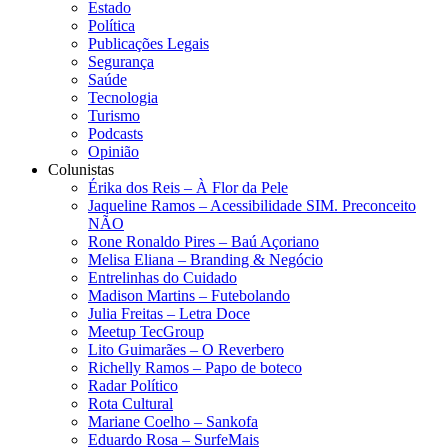
Estado
Política
Publicações Legais
Segurança
Saúde
Tecnologia
Turismo
Podcasts
Opinião
Colunistas
Érika dos Reis​ – À Flor da Pele
Jaqueline Ramos – Acessibilidade SIM. Preconceito
NÃO
Rone Ronaldo Pires – Baú Açoriano
Melisa Eliana – Branding & Negócio
Entrelinhas do Cuidado
Madison Martins – Futebolando
Julia Freitas​ – Letra Doce
Meetup TecGroup
Lito Guimarães – O Reverbero
Richelly Ramos​ – Papo de boteco
Radar Político
Rota Cultural
Mariane Coelho – Sankofa
Eduardo Rosa​ – SurfeMais