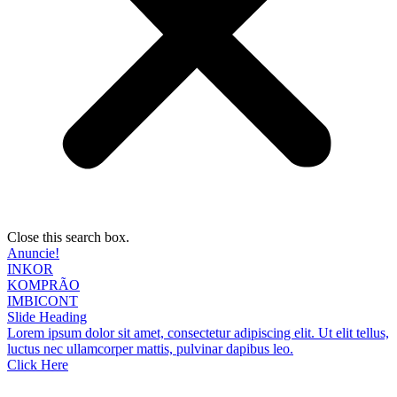
Close this search box.
Anuncie!
INKOR
KOMPRÃO
IMBICONT
Slide Heading
Lorem ipsum dolor sit amet, consectetur adipiscing elit. Ut elit tellus,
luctus nec ullamcorper mattis, pulvinar dapibus leo.
Click Here