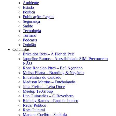
Ambiente
Estado
Política
Publicações Legais
Segurança
Saúde
Tecnologia
Turismo
Podcasts
Opinião
Colunistas
Érika dos Reis​ – À Flor da Pele
Jaqueline Ramos – Acessibilidade SIM. Preconceito
NÃO
Rone Ronaldo Pires – Baú Açoriano
Melisa Eliana – Branding & Negócio
Entrelinhas do Cuidado
Madison Martins – Futebolando
Julia Freitas​ – Letra Doce
Meetup TecGroup
Lito Guimarães – O Reverbero
Richelly Ramos​ – Papo de boteco
Radar Político
Rota Cultural
Mariane Coelho – Sankofa