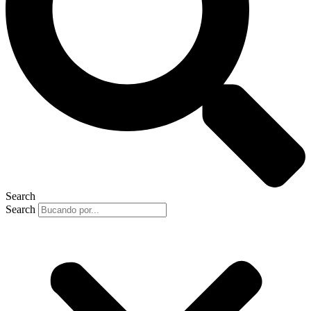
Search
Search