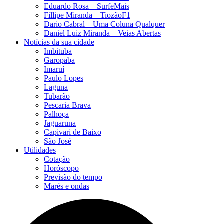
Eduardo Rosa​ – SurfeMais
Fillipe Miranda – TiozãoF1
Dario Cabral – Uma Coluna Qualquer
Daniel Luiz Miranda – Veias Abertas
Notícias da sua cidade
Imbituba
Garopaba
Imaruí
Paulo Lopes
Laguna
Tubarão
Pescaria Brava
Palhoça
Jaguaruna
Capivari de Baixo
São José
Utilidades
Cotação
Horóscopo
Previsão do tempo
Marés e ondas