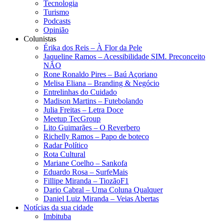
Tecnologia
Turismo
Podcasts
Opinião
Colunistas
Érika dos Reis​ – À Flor da Pele
Jaqueline Ramos – Acessibilidade SIM. Preconceito
NÃO
Rone Ronaldo Pires – Baú Açoriano
Melisa Eliana – Branding & Negócio
Entrelinhas do Cuidado
Madison Martins – Futebolando
Julia Freitas​ – Letra Doce
Meetup TecGroup
Lito Guimarães – O Reverbero
Richelly Ramos​ – Papo de boteco
Radar Político
Rota Cultural
Mariane Coelho – Sankofa
Eduardo Rosa​ – SurfeMais
Fillipe Miranda – TiozãoF1
Dario Cabral – Uma Coluna Qualquer
Daniel Luiz Miranda – Veias Abertas
Notícias da sua cidade
Imbituba