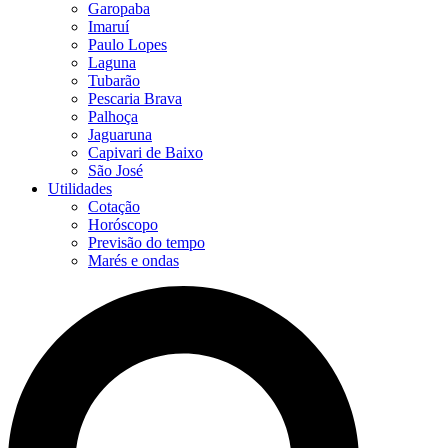
Garopaba
Imaruí
Paulo Lopes
Laguna
Tubarão
Pescaria Brava
Palhoça
Jaguaruna
Capivari de Baixo
São José
Utilidades
Cotação
Horóscopo
Previsão do tempo
Marés e ondas