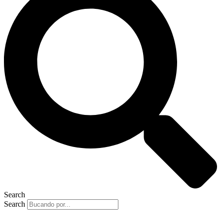
Search
Search