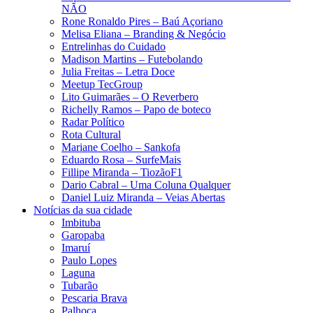
NÃO
Rone Ronaldo Pires – Baú Açoriano
Melisa Eliana – Branding & Negócio
Entrelinhas do Cuidado
Madison Martins – Futebolando
Julia Freitas​ – Letra Doce
Meetup TecGroup
Lito Guimarães – O Reverbero
Richelly Ramos​ – Papo de boteco
Radar Político
Rota Cultural
Mariane Coelho – Sankofa
Eduardo Rosa​ – SurfeMais
Fillipe Miranda – TiozãoF1
Dario Cabral – Uma Coluna Qualquer
Daniel Luiz Miranda – Veias Abertas
Notícias da sua cidade
Imbituba
Garopaba
Imaruí
Paulo Lopes
Laguna
Tubarão
Pescaria Brava
Palhoça