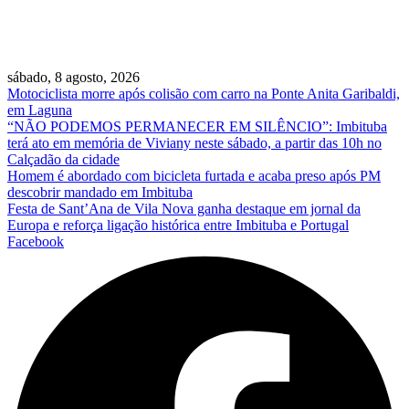
sábado, 8 agosto, 2026
Motociclista morre após colisão com carro na Ponte Anita Garibaldi,
em Laguna
“NÃO PODEMOS PERMANECER EM SILÊNCIO”: Imbituba
terá ato em memória de Viviany neste sábado, a partir das 10h no
Calçadão da cidade
Homem é abordado com bicicleta furtada e acaba preso após PM
descobrir mandado em Imbituba
Festa de Sant’Ana de Vila Nova ganha destaque em jornal da
Europa e reforça ligação histórica entre Imbituba e Portugal
Facebook