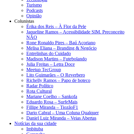
Turismo
Podcasts
Opinião
Colunistas
Érika dos Reis​ – À Flor da Pele
Jaqueline Ramos – Acessibilidade SIM. Preconceito
NÃO
Rone Ronaldo Pires – Baú Açoriano
Melisa Eliana – Branding & Negócio
Entrelinhas do Cuidado
Madison Martins – Futebolando
Julia Freitas​ – Letra Doce
Meetup TecGroup
Lito Guimarães – O Reverbero
Richelly Ramos​ – Papo de boteco
Radar Político
Rota Cultural
Mariane Coelho – Sankofa
Eduardo Rosa​ – SurfeMais
Fillipe Miranda – TiozãoF1
Dario Cabral – Uma Coluna Qualquer
Daniel Luiz Miranda – Veias Abertas
Notícias da sua cidade
Imbituba