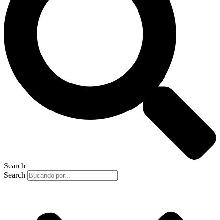
Search
Search