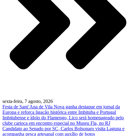
sexta-feira, 7 agosto, 2026
Festa de Sant’Ana de Vila Nova ganha destaque em jornal da
Europa e reforça ligação histórica entre Imbituba e Portugal
Imbitubense e ídolo do Flamengo, Lico será homenageado pelo
clube carioca em encontro especial no Museu Fla, no RJ
Candidato ao Senado por SC, Carlos Bolsonaro visita Laguna e
acompanha pesca artesanal com auxílio de botos