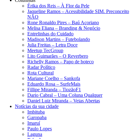
Colunistas
Érika dos Reis​ – À Flor da Pele
Jaqueline Ramos – Acessibilidade SIM. Preconceito
NÃO
Rone Ronaldo Pires – Baú Açoriano
Melisa Eliana – Branding & Negócio
Entrelinhas do Cuidado
Madison Martins – Futebolando
Julia Freitas​ – Letra Doce
Meetup TecGroup
Lito Guimarães – O Reverbero
Richelly Ramos​ – Papo de boteco
Radar Político
Rota Cultural
Mariane Coelho – Sankofa
Eduardo Rosa​ – SurfeMais
Fillipe Miranda – TiozãoF1
Dario Cabral – Uma Coluna Qualquer
Daniel Luiz Miranda – Veias Abertas
Notícias da sua cidade
Imbituba
Garopaba
Imaruí
Paulo Lopes
Laguna