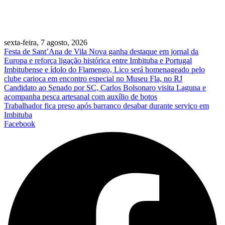
sexta-feira, 7 agosto, 2026
Festa de Sant’Ana de Vila Nova ganha destaque em jornal da
Europa e reforça ligação histórica entre Imbituba e Portugal
Imbitubense e ídolo do Flamengo, Lico será homenageado pelo
clube carioca em encontro especial no Museu Fla, no RJ
Candidato ao Senado por SC, Carlos Bolsonaro visita Laguna e
acompanha pesca artesanal com auxílio de botos
Trabalhador fica preso após barranco desabar durante serviço em
Imbituba
Facebook