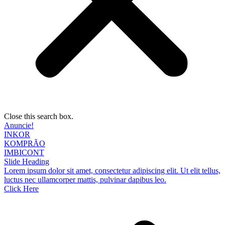
Close this search box.
Anuncie!
INKOR
KOMPRÃO
IMBICONT
Slide Heading
Lorem ipsum dolor sit amet, consectetur adipiscing elit. Ut elit tellus,
luctus nec ullamcorper mattis, pulvinar dapibus leo.
Click Here