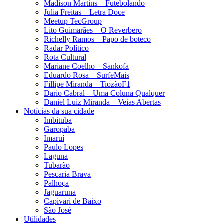
Madison Martins – Futebolando
Julia Freitas​ – Letra Doce
Meetup TecGroup
Lito Guimarães – O Reverbero
Richelly Ramos​ – Papo de boteco
Radar Político
Rota Cultural
Mariane Coelho – Sankofa
Eduardo Rosa​ – SurfeMais
Fillipe Miranda – TiozãoF1
Dario Cabral – Uma Coluna Qualquer
Daniel Luiz Miranda – Veias Abertas
Notícias da sua cidade
Imbituba
Garopaba
Imaruí
Paulo Lopes
Laguna
Tubarão
Pescaria Brava
Palhoça
Jaguaruna
Capivari de Baixo
São José
Utilidades