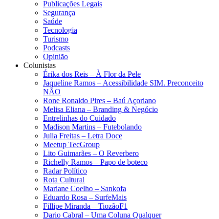
Publicações Legais
Segurança
Saúde
Tecnologia
Turismo
Podcasts
Opinião
Colunistas
Érika dos Reis​ – À Flor da Pele
Jaqueline Ramos – Acessibilidade SIM. Preconceito
NÃO
Rone Ronaldo Pires – Baú Açoriano
Melisa Eliana – Branding & Negócio
Entrelinhas do Cuidado
Madison Martins – Futebolando
Julia Freitas​ – Letra Doce
Meetup TecGroup
Lito Guimarães – O Reverbero
Richelly Ramos​ – Papo de boteco
Radar Político
Rota Cultural
Mariane Coelho – Sankofa
Eduardo Rosa​ – SurfeMais
Fillipe Miranda – TiozãoF1
Dario Cabral – Uma Coluna Qualquer