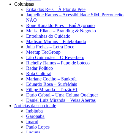
Colunistas
Érika dos Reis​ – À Flor da Pele
Jaqueline Ramos – Acessibilidade SIM. Preconceito
NÃO
Rone Ronaldo Pires – Baú Açoriano
Melisa Eliana – Branding & Negócio
Entrelinhas do Cuidado
Madison Martins – Futebolando
Julia Freitas​ – Letra Doce
Meetup TecGroup
Lito Guimarães – O Reverbero
Richelly Ramos​ – Papo de boteco
Radar Político
Rota Cultural
Mariane Coelho – Sankofa
Eduardo Rosa​ – SurfeMais
Fillipe Miranda – TiozãoF1
Dario Cabral – Uma Coluna Qualquer
Daniel Luiz Miranda – Veias Abertas
Notícias da sua cidade
Imbituba
Garopaba
Imaruí
Paulo Lopes
Laguna