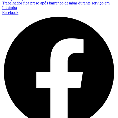
Trabalhador fica preso após barranco desabar durante serviço em
Imbituba
Facebook