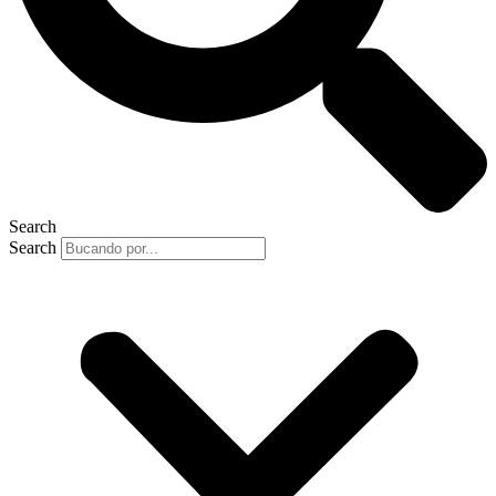
Search
Search