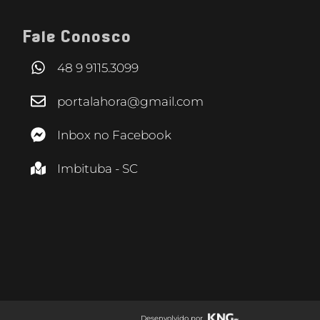
Fale Conosco
48 9 9115.3099
portalahora@gmail.com
Inbox no Facebook
Imbituba - SC
Desenvolvido por