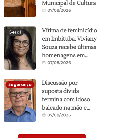
Municipal de Cultura
07/08/2026
Vítima de feminicídio
Geral
em Imbituba, Viviany
Souza recebe últimas
homenagens em
07/08/2026
Mato Grosso
Discussão por
Segurança
suposta dívida
termina com idoso
baleado na mão e
07/08/2026
morto com a própria
arma