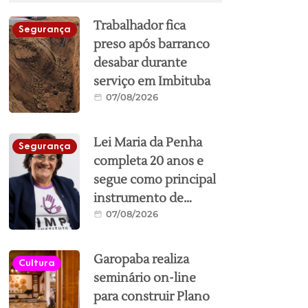
Trabalhador fica
Segurança
preso após barranco
desabar durante
serviço em Imbituba
07/08/2026
Lei Maria da Penha
Segurança
completa 20 anos e
segue como principal
instrumento de
07/08/2026
proteção às mulheres
no Brasil; conheça os
direitos
Garopaba realiza
Cultura
seminário on-line
para construir Plano