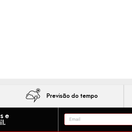
Previsão do tempo
s e
l.