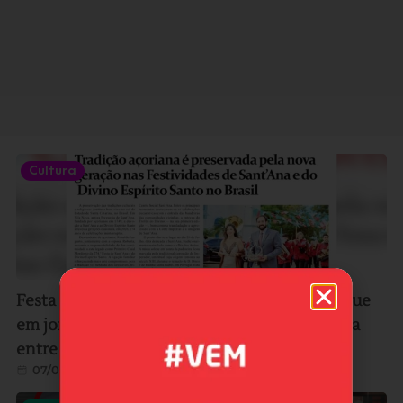
Cultura
Festa de Sant’Ana de Vila Nova ganha destaque
em jornal da Europa e reforça ligação histórica
entre Imbituba e Portugal
07/08/2026