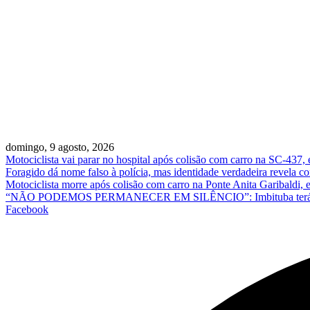
domingo, 9 agosto, 2026
Motociclista vai parar no hospital após colisão com carro na SC-437,
Foragido dá nome falso à polícia, mas identidade verdadeira revela
Motociclista morre após colisão com carro na Ponte Anita Garibaldi,
“NÃO PODEMOS PERMANECER EM SILÊNCIO”: Imbituba terá ato em 
Facebook