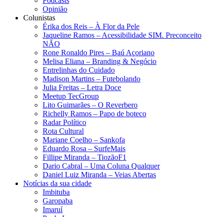
Podcasts
Opinião
Colunistas
Érika dos Reis​ – À Flor da Pele
Jaqueline Ramos – Acessibilidade SIM. Preconceito
NÃO
Rone Ronaldo Pires – Baú Açoriano
Melisa Eliana – Branding & Negócio
Entrelinhas do Cuidado
Madison Martins – Futebolando
Julia Freitas​ – Letra Doce
Meetup TecGroup
Lito Guimarães – O Reverbero
Richelly Ramos​ – Papo de boteco
Radar Político
Rota Cultural
Mariane Coelho – Sankofa
Eduardo Rosa​ – SurfeMais
Fillipe Miranda – TiozãoF1
Dario Cabral – Uma Coluna Qualquer
Daniel Luiz Miranda – Veias Abertas
Notícias da sua cidade
Imbituba
Garopaba
Imaruí