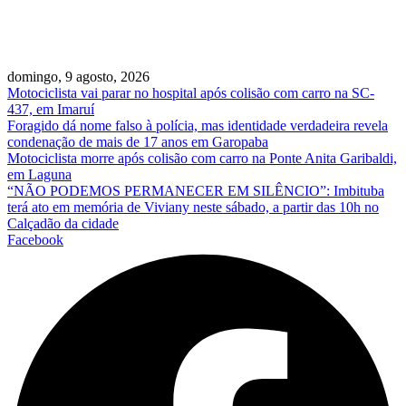
domingo, 9 agosto, 2026
Motociclista vai parar no hospital após colisão com carro na SC-
437, em Imaruí
Foragido dá nome falso à polícia, mas identidade verdadeira revela
condenação de mais de 17 anos em Garopaba
Motociclista morre após colisão com carro na Ponte Anita Garibaldi,
em Laguna
“NÃO PODEMOS PERMANECER EM SILÊNCIO”: Imbituba
terá ato em memória de Viviany neste sábado, a partir das 10h no
Calçadão da cidade
Facebook