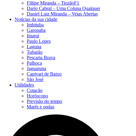
Fillipe Miranda – TiozãoF1
Dario Cabral – Uma Coluna Qualquer
Daniel Luiz Miranda – Veias Abertas
Notícias da sua cidade
Imbituba
Garopaba
Imaruí
Paulo Lopes
Laguna
Tubarão
Pescaria Brava
Palhoça
Jaguaruna
Capivari de Baixo
São José
Utilidades
Cotação
Horóscopo
Previsão do tempo
Marés e ondas