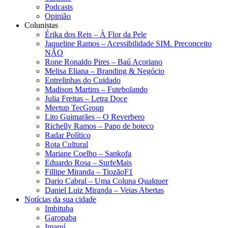
Podcasts
Opinião
Colunistas
Érika dos Reis​ – À Flor da Pele
Jaqueline Ramos – Acessibilidade SIM. Preconceito
NÃO
Rone Ronaldo Pires – Baú Açoriano
Melisa Eliana – Branding & Negócio
Entrelinhas do Cuidado
Madison Martins – Futebolando
Julia Freitas​ – Letra Doce
Meetup TecGroup
Lito Guimarães – O Reverbero
Richelly Ramos​ – Papo de boteco
Radar Político
Rota Cultural
Mariane Coelho – Sankofa
Eduardo Rosa​ – SurfeMais
Fillipe Miranda – TiozãoF1
Dario Cabral – Uma Coluna Qualquer
Daniel Luiz Miranda – Veias Abertas
Notícias da sua cidade
Imbituba
Garopaba
Imaruí