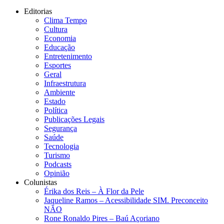
Editorias
Clima Tempo
Cultura
Economia
Educação
Entretenimento
Esportes
Geral
Infraestrutura
Ambiente
Estado
Política
Publicações Legais
Segurança
Saúde
Tecnologia
Turismo
Podcasts
Opinião
Colunistas
Érika dos Reis​ – À Flor da Pele
Jaqueline Ramos – Acessibilidade SIM. Preconceito
NÃO
Rone Ronaldo Pires – Baú Açoriano