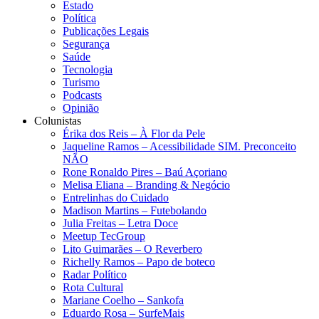
Estado
Política
Publicações Legais
Segurança
Saúde
Tecnologia
Turismo
Podcasts
Opinião
Colunistas
Érika dos Reis​ – À Flor da Pele
Jaqueline Ramos – Acessibilidade SIM. Preconceito
NÃO
Rone Ronaldo Pires – Baú Açoriano
Melisa Eliana – Branding & Negócio
Entrelinhas do Cuidado
Madison Martins – Futebolando
Julia Freitas​ – Letra Doce
Meetup TecGroup
Lito Guimarães – O Reverbero
Richelly Ramos​ – Papo de boteco
Radar Político
Rota Cultural
Mariane Coelho – Sankofa
Eduardo Rosa​ – SurfeMais