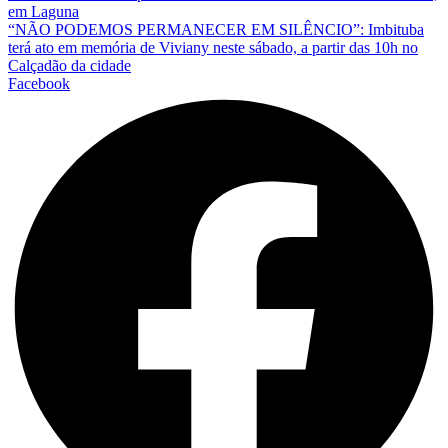
em Laguna
“NÃO PODEMOS PERMANECER EM SILÊNCIO”: Imbituba
terá ato em memória de Viviany neste sábado, a partir das 10h no
Calçadão da cidade
Facebook