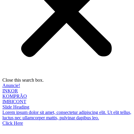
Close this search box.
Anuncie!
INKOR
KOMPRÃO
IMBICONT
Slide Heading
Lorem ipsum dolor sit amet, consectetur adipiscing elit. Ut elit tellus,
luctus nec ullamcorper mattis, pulvinar dapibus leo.
Click Here