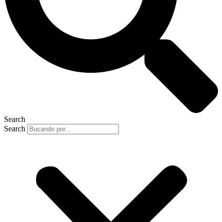
Search
Search