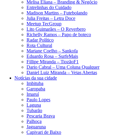
Melisa Eliana – Branding & Negócio
Entrelinhas do Cuidado
Madison Martins – Futebolando
Julia Freitas​ – Letra Doce
Meetup TecGroup
Lito Guimarães – O Reverbero
Richelly Ramos​ – Papo de boteco
Radar Político
Rota Cultural
Mariane Coelho – Sankofa
Eduardo Rosa​ – SurfeMais
Fillipe Miranda – TiozãoF1
Dario Cabral – Uma Coluna Qualquer
Daniel Luiz Miranda – Veias Abertas
Notícias da sua cidade
Imbituba
Garopaba
Imaruí
Paulo Lopes
Laguna
Tubarão
Pescaria Brava
Palhoça
Jaguaruna
Capivari de Baixo