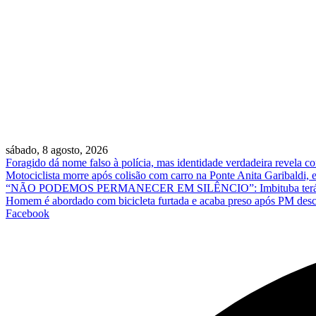
sábado, 8 agosto, 2026
Foragido dá nome falso à polícia, mas identidade verdadeira revela
Motociclista morre após colisão com carro na Ponte Anita Garibaldi,
“NÃO PODEMOS PERMANECER EM SILÊNCIO”: Imbituba terá ato em 
Homem é abordado com bicicleta furtada e acaba preso após PM des
Facebook