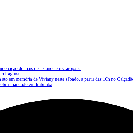
 condenação de mais de 17 anos em Garopaba
 em Laguna
memória de Viviany neste sábado, a partir das 10h no Calçadão
cobrir mandado em Imbituba