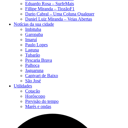
Eduardo Rosa​ – SurfeMais
Fillipe Miranda – TiozãoF1
Dario Cabral – Uma Coluna Qualquer
Daniel Luiz Miranda – Veias Abertas
Notícias da sua cidade
Imbituba
Garopaba
Imaruí
Paulo Lopes
Laguna
Tubarão
Pescaria Brava
Palhoça
Jaguaruna
Capivari de Baixo
São José
Utilidades
Cotação
Horóscopo
Previsão do tempo
Marés e ondas