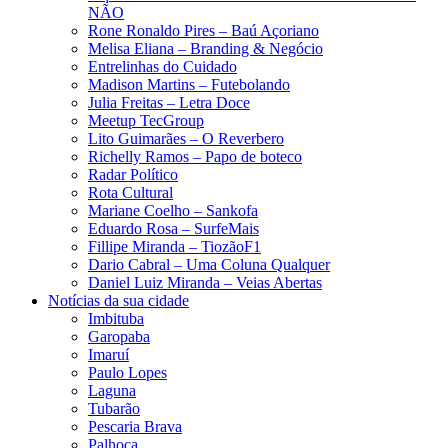
NÃO
Rone Ronaldo Pires – Baú Açoriano
Melisa Eliana – Branding & Negócio
Entrelinhas do Cuidado
Madison Martins – Futebolando
Julia Freitas​ – Letra Doce
Meetup TecGroup
Lito Guimarães – O Reverbero
Richelly Ramos​ – Papo de boteco
Radar Político
Rota Cultural
Mariane Coelho – Sankofa
Eduardo Rosa​ – SurfeMais
Fillipe Miranda – TiozãoF1
Dario Cabral – Uma Coluna Qualquer
Daniel Luiz Miranda – Veias Abertas
Notícias da sua cidade
Imbituba
Garopaba
Imaruí
Paulo Lopes
Laguna
Tubarão
Pescaria Brava
Palhoça