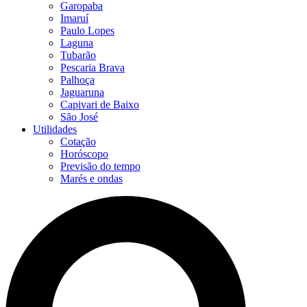
Garopaba
Imaruí
Paulo Lopes
Laguna
Tubarão
Pescaria Brava
Palhoça
Jaguaruna
Capivari de Baixo
São José
Utilidades
Cotação
Horóscopo
Previsão do tempo
Marés e ondas