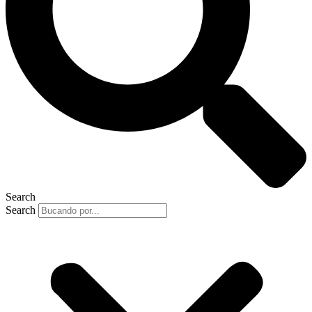
Search
Search