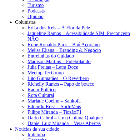
Turismo
Podcasts
Opinião
Colunistas
Érika dos Reis​ – À Flor da Pele
Jaqueline Ramos – Acessibilidade SIM. Preconceito
NÃO
Rone Ronaldo Pires – Baú Açoriano
Melisa Eliana – Branding & Negócio
Entrelinhas do Cuidado
Madison Martins – Futebolando
Julia Freitas​ – Letra Doce
Meetup TecGroup
Lito Guimarães – O Reverbero
Richelly Ramos​ – Papo de boteco
Radar Político
Rota Cultural
Mariane Coelho – Sankofa
Eduardo Rosa​ – SurfeMais
Fillipe Miranda – TiozãoF1
Dario Cabral – Uma Coluna Qualquer
Daniel Luiz Miranda – Veias Abertas
Notícias da sua cidade
Imbituba