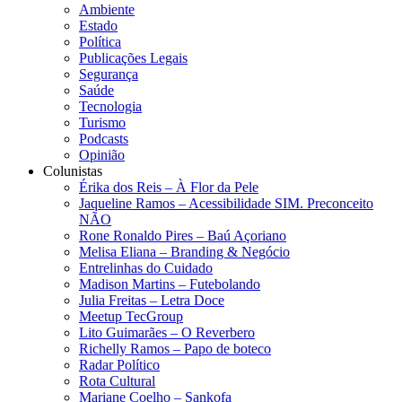
Ambiente
Estado
Política
Publicações Legais
Segurança
Saúde
Tecnologia
Turismo
Podcasts
Opinião
Colunistas
Érika dos Reis​ – À Flor da Pele
Jaqueline Ramos – Acessibilidade SIM. Preconceito
NÃO
Rone Ronaldo Pires – Baú Açoriano
Melisa Eliana – Branding & Negócio
Entrelinhas do Cuidado
Madison Martins – Futebolando
Julia Freitas​ – Letra Doce
Meetup TecGroup
Lito Guimarães – O Reverbero
Richelly Ramos​ – Papo de boteco
Radar Político
Rota Cultural
Mariane Coelho – Sankofa