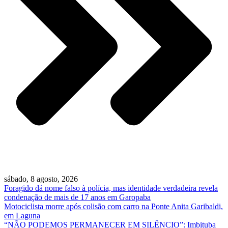
sábado, 8 agosto, 2026
Foragido dá nome falso à polícia, mas identidade verdadeira revela
condenação de mais de 17 anos em Garopaba
Motociclista morre após colisão com carro na Ponte Anita Garibaldi,
em Laguna
“NÃO PODEMOS PERMANECER EM SILÊNCIO”: Imbituba