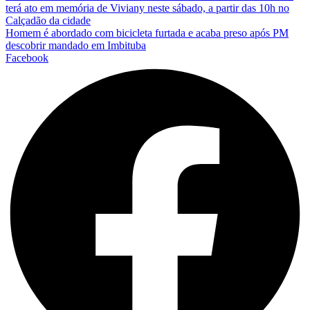
terá ato em memória de Viviany neste sábado, a partir das 10h no
Calçadão da cidade
Homem é abordado com bicicleta furtada e acaba preso após PM
descobrir mandado em Imbituba
Facebook