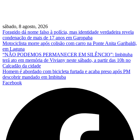
sábado, 8 agosto, 2026
Foragido dá nome falso à polícia, mas identidade verdadeira revela
condenação de mais de 17 anos em Garopaba
Motociclista morre após colisão com carro na Ponte Anita Garibaldi,
em Laguna
“NÃO PODEMOS PERMANECER EM SILÊNCIO”: Imbituba
terá ato em memória de Viviany neste sábado, a partir das 10h no
Calçadão da cidade
Homem é abordado com bicicleta furtada e acaba preso após PM
descobrir mandado em Imbituba
Facebook