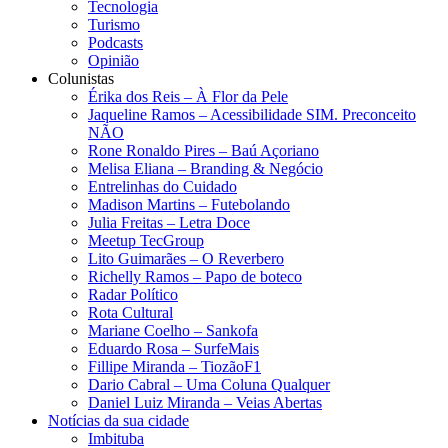
Tecnologia
Turismo
Podcasts
Opinião
Colunistas
Érika dos Reis​ – À Flor da Pele
Jaqueline Ramos – Acessibilidade SIM. Preconceito
NÃO
Rone Ronaldo Pires – Baú Açoriano
Melisa Eliana – Branding & Negócio
Entrelinhas do Cuidado
Madison Martins – Futebolando
Julia Freitas​ – Letra Doce
Meetup TecGroup
Lito Guimarães – O Reverbero
Richelly Ramos​ – Papo de boteco
Radar Político
Rota Cultural
Mariane Coelho – Sankofa
Eduardo Rosa​ – SurfeMais
Fillipe Miranda – TiozãoF1
Dario Cabral – Uma Coluna Qualquer
Daniel Luiz Miranda – Veias Abertas
Notícias da sua cidade
Imbituba