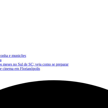
conha e munições
a
os meses no Sul de SC; veja como se preparar
de cinema em Florianópolis