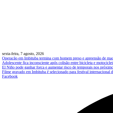
sexta-feira, 7 agosto, 2026
Operação em Imbituba termina com homem preso e apreensão de ma
Adolescente fica inconsciente após colisão entre bicicleta e motociclet
El Niño pode ganhar força e aumentar risco de temporais nos próxim
Filme gravado em Imbituba é selecionado para festival internacional 
Facebook