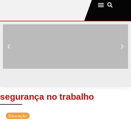
Notícias da sua cidade
segurança no trabalho
Educação