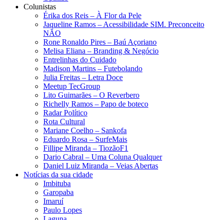
Colunistas
Érika dos Reis​ – À Flor da Pele
Jaqueline Ramos – Acessibilidade SIM. Preconceito
NÃO
Rone Ronaldo Pires – Baú Açoriano
Melisa Eliana – Branding & Negócio
Entrelinhas do Cuidado
Madison Martins – Futebolando
Julia Freitas​ – Letra Doce
Meetup TecGroup
Lito Guimarães – O Reverbero
Richelly Ramos​ – Papo de boteco
Radar Político
Rota Cultural
Mariane Coelho – Sankofa
Eduardo Rosa​ – SurfeMais
Fillipe Miranda – TiozãoF1
Dario Cabral – Uma Coluna Qualquer
Daniel Luiz Miranda – Veias Abertas
Notícias da sua cidade
Imbituba
Garopaba
Imaruí
Paulo Lopes
Laguna