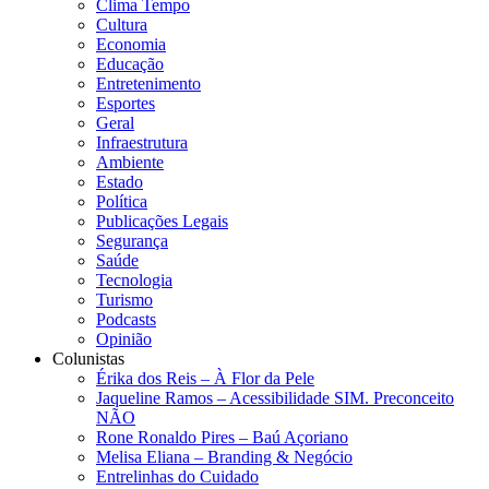
Clima Tempo
Cultura
Economia
Educação
Entretenimento
Esportes
Geral
Infraestrutura
Ambiente
Estado
Política
Publicações Legais
Segurança
Saúde
Tecnologia
Turismo
Podcasts
Opinião
Colunistas
Érika dos Reis​ – À Flor da Pele
Jaqueline Ramos – Acessibilidade SIM. Preconceito
NÃO
Rone Ronaldo Pires – Baú Açoriano
Melisa Eliana – Branding & Negócio
Entrelinhas do Cuidado