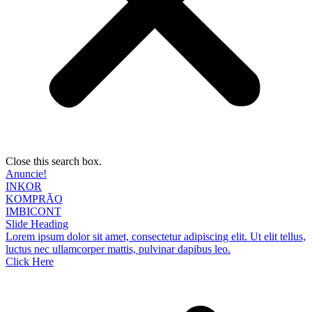
Close this search box.
Anuncie!
INKOR
KOMPRÃO
IMBICONT
Slide Heading
Lorem ipsum dolor sit amet, consectetur adipiscing elit. Ut elit tellus,
luctus nec ullamcorper mattis, pulvinar dapibus leo.
Click Here