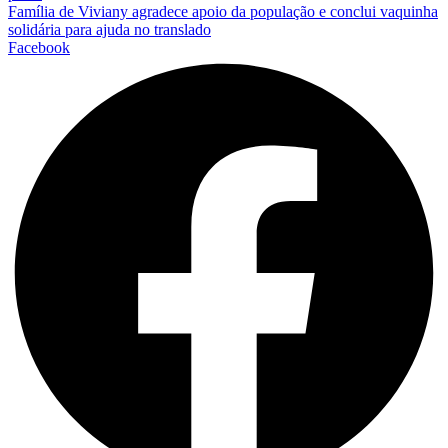
Família de Viviany agradece apoio da população e conclui vaquinha
solidária para ajuda no translado
Facebook