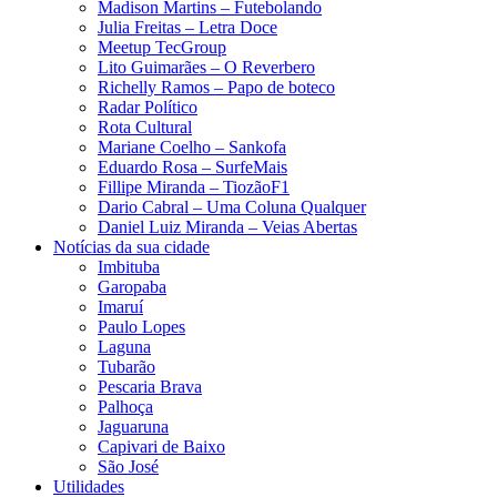
Madison Martins – Futebolando
Julia Freitas​ – Letra Doce
Meetup TecGroup
Lito Guimarães – O Reverbero
Richelly Ramos​ – Papo de boteco
Radar Político
Rota Cultural
Mariane Coelho – Sankofa
Eduardo Rosa​ – SurfeMais
Fillipe Miranda – TiozãoF1
Dario Cabral – Uma Coluna Qualquer
Daniel Luiz Miranda – Veias Abertas
Notícias da sua cidade
Imbituba
Garopaba
Imaruí
Paulo Lopes
Laguna
Tubarão
Pescaria Brava
Palhoça
Jaguaruna
Capivari de Baixo
São José
Utilidades