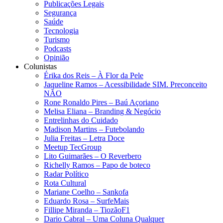
Publicações Legais
Segurança
Saúde
Tecnologia
Turismo
Podcasts
Opinião
Colunistas
Érika dos Reis​ – À Flor da Pele
Jaqueline Ramos – Acessibilidade SIM. Preconceito
NÃO
Rone Ronaldo Pires – Baú Açoriano
Melisa Eliana – Branding & Negócio
Entrelinhas do Cuidado
Madison Martins – Futebolando
Julia Freitas​ – Letra Doce
Meetup TecGroup
Lito Guimarães – O Reverbero
Richelly Ramos​ – Papo de boteco
Radar Político
Rota Cultural
Mariane Coelho – Sankofa
Eduardo Rosa​ – SurfeMais
Fillipe Miranda – TiozãoF1
Dario Cabral – Uma Coluna Qualquer