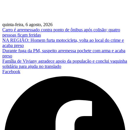
quinta-feira, 6 agosto, 2026
Carro é arremessado contra ponto de ônibus após colisão; quatro
pessoas ficam feridas
NA REGIÃO: Homem furta motocicleta, volta ao local do crime e
acaba preso
Durante fuga da PM, suspeito arremessa pochete com arma e acaba
preso
Família de Viviany agradece apoio da população e conclui vaquinha
solidária para ajuda no translado
Facebook