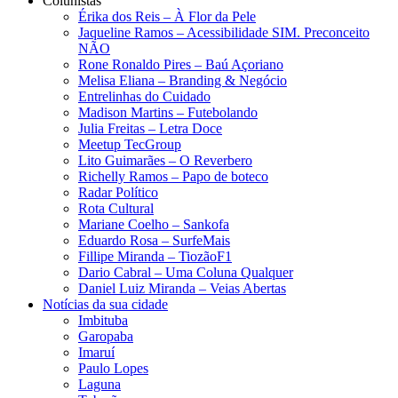
Colunistas
Érika dos Reis​ – À Flor da Pele
Jaqueline Ramos – Acessibilidade SIM. Preconceito
NÃO
Rone Ronaldo Pires – Baú Açoriano
Melisa Eliana – Branding & Negócio
Entrelinhas do Cuidado
Madison Martins – Futebolando
Julia Freitas​ – Letra Doce
Meetup TecGroup
Lito Guimarães – O Reverbero
Richelly Ramos​ – Papo de boteco
Radar Político
Rota Cultural
Mariane Coelho – Sankofa
Eduardo Rosa​ – SurfeMais
Fillipe Miranda – TiozãoF1
Dario Cabral – Uma Coluna Qualquer
Daniel Luiz Miranda – Veias Abertas
Notícias da sua cidade
Imbituba
Garopaba
Imaruí
Paulo Lopes
Laguna