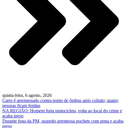
quinta-feira, 6 agosto, 2026
Carro é arremessado contra ponto de ônibus após colisão; quatro
pessoas ficam feridas
NA REGIÃO: Homem furta motocicleta, volta ao local do crime e
acaba preso
Durante fuga da PM, suspeito arremessa pochete com arma e acaba
preso