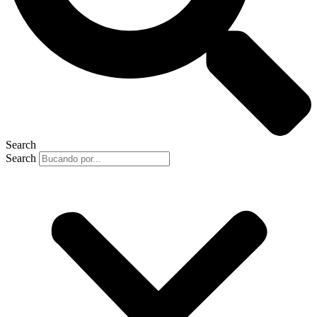
Search
Search