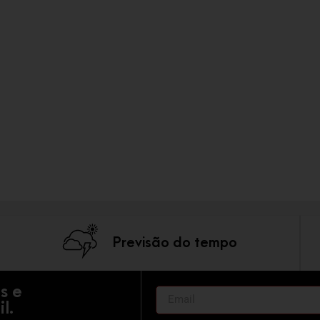
Previsão do tempo
s e
l.