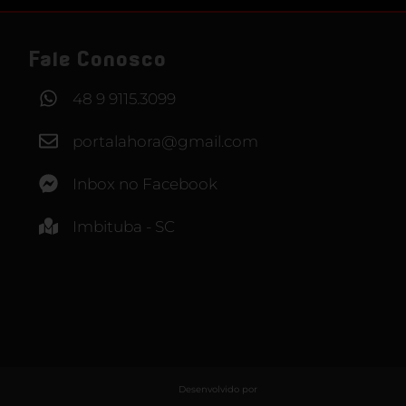
Fale Conosco
48 9 9115.3099
portalahora@gmail.com
Inbox no Facebook
Imbituba - SC
Desenvolvido por