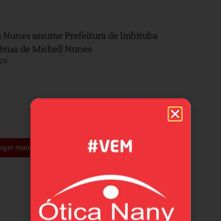
 Nunes assume Prefeitura de Imbituba
érias de Michell Nunes
26
egar mais +