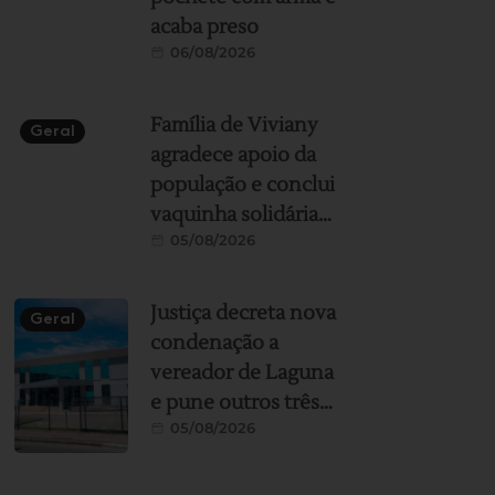
acaba preso
06/08/2026
Família de Viviany
Geral
agradece apoio da
população e conclui
vaquinha solidária
05/08/2026
para ajuda no
translado
Justiça decreta nova
Geral
condenação a
vereador de Laguna
e pune outros três
05/08/2026
réus em mais um
processo da
Operação Seival 2