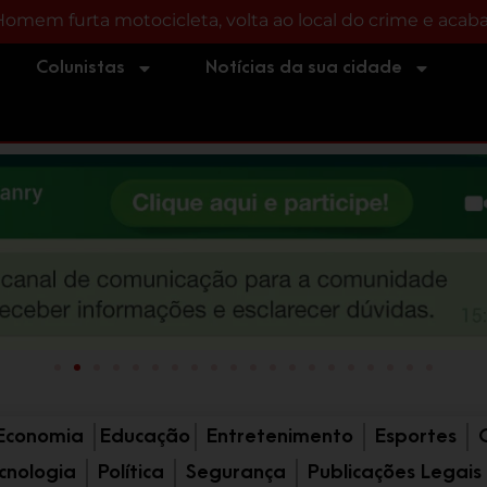
omem furta motocicleta, volta ao local do crime e acab
 da PM, suspeito arremessa pochete com arma e acaba 
Colunistas
Notícias da sua cidade
Economia
Educação
Entretenimento
Esportes
cnologia
Política
Segurança
Publicações Legais