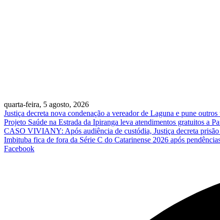
quarta-feira, 5 agosto, 2026
Justiça decreta nova condenação a vereador de Laguna e pune outros
Projeto Saúde na Estrada da Ipiranga leva atendimentos gratuitos a 
CASO VIVIANY: Após audiência de custódia, Justiça decreta prisão p
Imbituba fica de fora da Série C do Catarinense 2026 após pendênci
Facebook