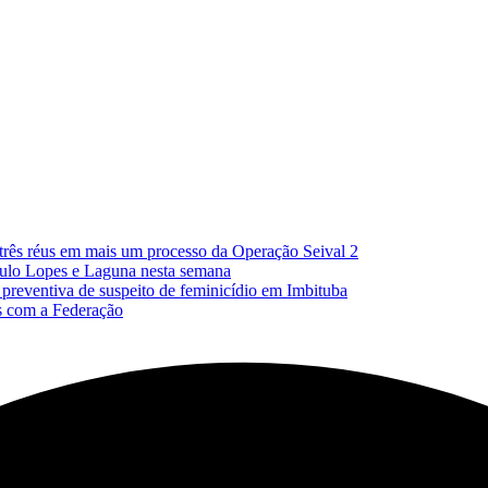
 três réus em mais um processo da Operação Seival 2
Paulo Lopes e Laguna nesta semana
reventiva de suspeito de feminicídio em Imbituba
as com a Federação