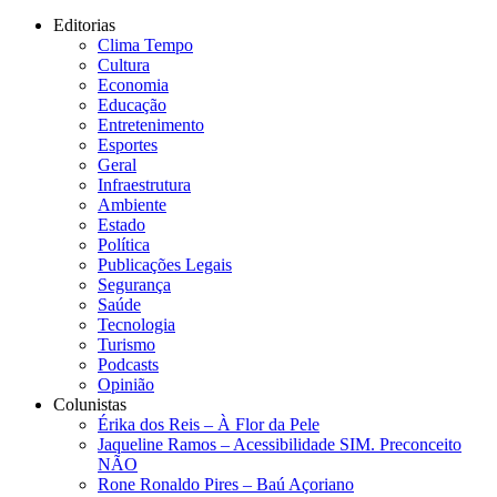
Editorias
Clima Tempo
Cultura
Economia
Educação
Entretenimento
Esportes
Geral
Infraestrutura
Ambiente
Estado
Política
Publicações Legais
Segurança
Saúde
Tecnologia
Turismo
Podcasts
Opinião
Colunistas
Érika dos Reis​ – À Flor da Pele
Jaqueline Ramos – Acessibilidade SIM. Preconceito
NÃO
Rone Ronaldo Pires – Baú Açoriano