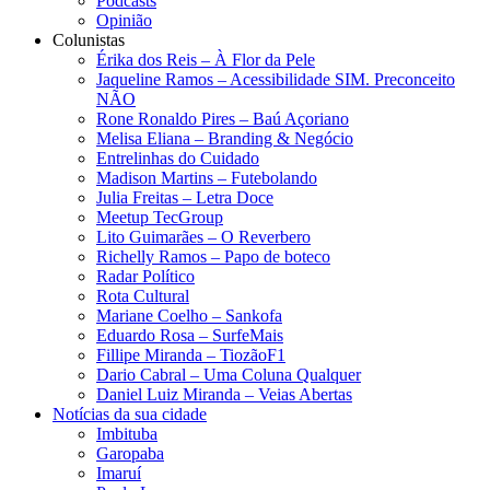
Podcasts
Opinião
Colunistas
Érika dos Reis​ – À Flor da Pele
Jaqueline Ramos – Acessibilidade SIM. Preconceito
NÃO
Rone Ronaldo Pires – Baú Açoriano
Melisa Eliana – Branding & Negócio
Entrelinhas do Cuidado
Madison Martins – Futebolando
Julia Freitas​ – Letra Doce
Meetup TecGroup
Lito Guimarães – O Reverbero
Richelly Ramos​ – Papo de boteco
Radar Político
Rota Cultural
Mariane Coelho – Sankofa
Eduardo Rosa​ – SurfeMais
Fillipe Miranda – TiozãoF1
Dario Cabral – Uma Coluna Qualquer
Daniel Luiz Miranda – Veias Abertas
Notícias da sua cidade
Imbituba
Garopaba
Imaruí