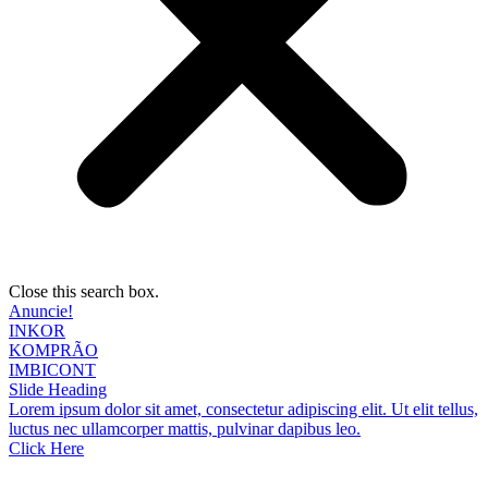
Close this search box.
Anuncie!
INKOR
KOMPRÃO
IMBICONT
Slide Heading
Lorem ipsum dolor sit amet, consectetur adipiscing elit. Ut elit tellus,
luctus nec ullamcorper mattis, pulvinar dapibus leo.
Click Here