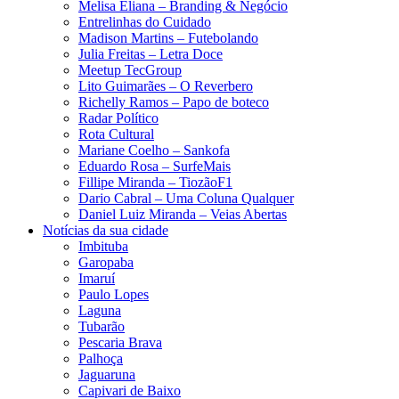
Melisa Eliana – Branding & Negócio
Entrelinhas do Cuidado
Madison Martins – Futebolando
Julia Freitas​ – Letra Doce
Meetup TecGroup
Lito Guimarães – O Reverbero
Richelly Ramos​ – Papo de boteco
Radar Político
Rota Cultural
Mariane Coelho – Sankofa
Eduardo Rosa​ – SurfeMais
Fillipe Miranda – TiozãoF1
Dario Cabral – Uma Coluna Qualquer
Daniel Luiz Miranda – Veias Abertas
Notícias da sua cidade
Imbituba
Garopaba
Imaruí
Paulo Lopes
Laguna
Tubarão
Pescaria Brava
Palhoça
Jaguaruna
Capivari de Baixo