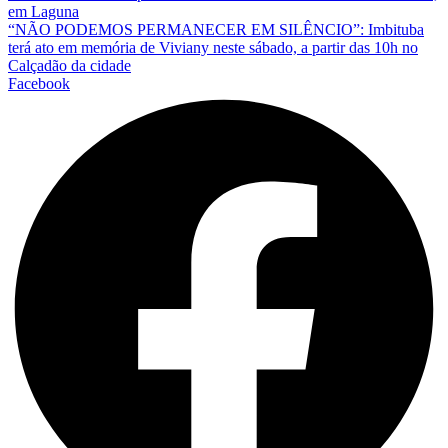
em Laguna
“NÃO PODEMOS PERMANECER EM SILÊNCIO”: Imbituba
terá ato em memória de Viviany neste sábado, a partir das 10h no
Calçadão da cidade
Facebook