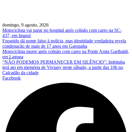
domingo, 9 agosto, 2026
Motociclista vai parar no hospital após colisão com carro na SC-
437, em Imaruí
Foragido dá nome falso à polícia, mas identidade verdadeira revela
condenação de mais de 17 anos em Garopaba
Motociclista morre após colisão com carro na Ponte Anita Garibaldi,
em Laguna
“NÃO PODEMOS PERMANECER EM SILÊNCIO”: Imbituba
terá ato em memória de Viviany neste sábado, a partir das 10h no
Calçadão da cidade
Facebook