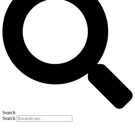
Search
Search