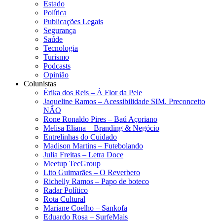
Estado
Política
Publicações Legais
Segurança
Saúde
Tecnologia
Turismo
Podcasts
Opinião
Colunistas
Érika dos Reis​ – À Flor da Pele
Jaqueline Ramos – Acessibilidade SIM. Preconceito
NÃO
Rone Ronaldo Pires – Baú Açoriano
Melisa Eliana – Branding & Negócio
Entrelinhas do Cuidado
Madison Martins – Futebolando
Julia Freitas​ – Letra Doce
Meetup TecGroup
Lito Guimarães – O Reverbero
Richelly Ramos​ – Papo de boteco
Radar Político
Rota Cultural
Mariane Coelho – Sankofa
Eduardo Rosa​ – SurfeMais