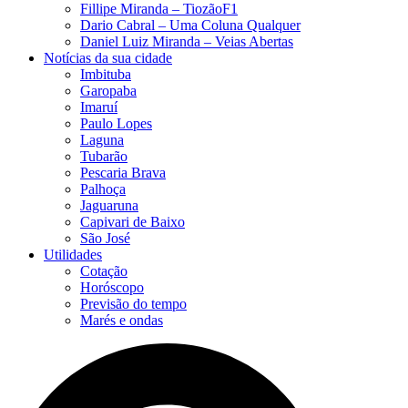
Fillipe Miranda – TiozãoF1
Dario Cabral – Uma Coluna Qualquer
Daniel Luiz Miranda – Veias Abertas
Notícias da sua cidade
Imbituba
Garopaba
Imaruí
Paulo Lopes
Laguna
Tubarão
Pescaria Brava
Palhoça
Jaguaruna
Capivari de Baixo
São José
Utilidades
Cotação
Horóscopo
Previsão do tempo
Marés e ondas