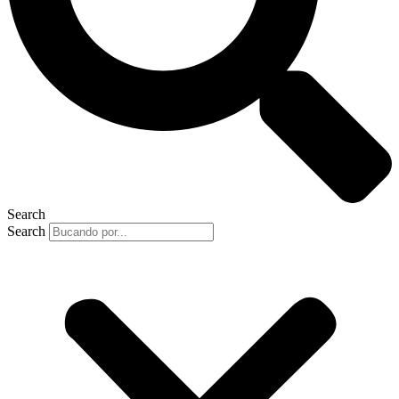
Search
Search