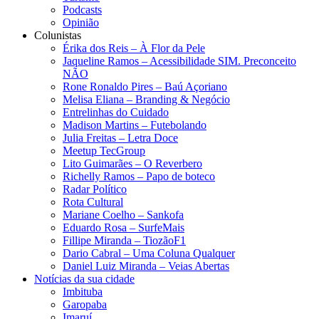
Podcasts
Opinião
Colunistas
Érika dos Reis​ – À Flor da Pele
Jaqueline Ramos – Acessibilidade SIM. Preconceito
NÃO
Rone Ronaldo Pires – Baú Açoriano
Melisa Eliana – Branding & Negócio
Entrelinhas do Cuidado
Madison Martins – Futebolando
Julia Freitas​ – Letra Doce
Meetup TecGroup
Lito Guimarães – O Reverbero
Richelly Ramos​ – Papo de boteco
Radar Político
Rota Cultural
Mariane Coelho – Sankofa
Eduardo Rosa​ – SurfeMais
Fillipe Miranda – TiozãoF1
Dario Cabral – Uma Coluna Qualquer
Daniel Luiz Miranda – Veias Abertas
Notícias da sua cidade
Imbituba
Garopaba
Imaruí