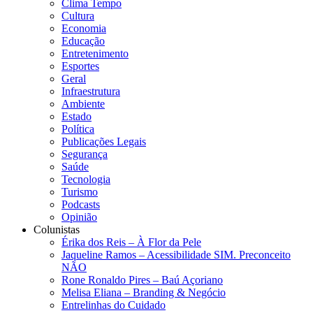
Clima Tempo
Cultura
Economia
Educação
Entretenimento
Esportes
Geral
Infraestrutura
Ambiente
Estado
Política
Publicações Legais
Segurança
Saúde
Tecnologia
Turismo
Podcasts
Opinião
Colunistas
Érika dos Reis​ – À Flor da Pele
Jaqueline Ramos – Acessibilidade SIM. Preconceito
NÃO
Rone Ronaldo Pires – Baú Açoriano
Melisa Eliana – Branding & Negócio
Entrelinhas do Cuidado