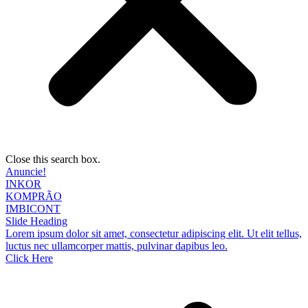
Close this search box.
Anuncie!
INKOR
KOMPRÃO
IMBICONT
Slide Heading
Lorem ipsum dolor sit amet, consectetur adipiscing elit. Ut elit tellus,
luctus nec ullamcorper mattis, pulvinar dapibus leo.
Click Here