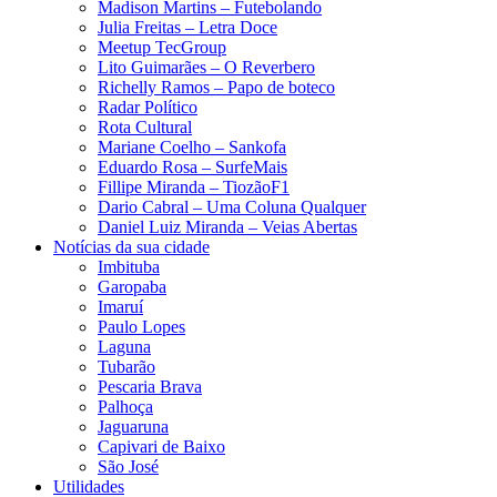
Madison Martins – Futebolando
Julia Freitas​ – Letra Doce
Meetup TecGroup
Lito Guimarães – O Reverbero
Richelly Ramos​ – Papo de boteco
Radar Político
Rota Cultural
Mariane Coelho – Sankofa
Eduardo Rosa​ – SurfeMais
Fillipe Miranda – TiozãoF1
Dario Cabral – Uma Coluna Qualquer
Daniel Luiz Miranda – Veias Abertas
Notícias da sua cidade
Imbituba
Garopaba
Imaruí
Paulo Lopes
Laguna
Tubarão
Pescaria Brava
Palhoça
Jaguaruna
Capivari de Baixo
São José
Utilidades