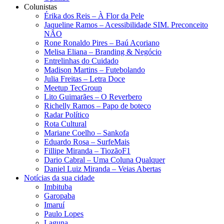
Colunistas
Érika dos Reis​ – À Flor da Pele
Jaqueline Ramos – Acessibilidade SIM. Preconceito
NÃO
Rone Ronaldo Pires – Baú Açoriano
Melisa Eliana – Branding & Negócio
Entrelinhas do Cuidado
Madison Martins – Futebolando
Julia Freitas​ – Letra Doce
Meetup TecGroup
Lito Guimarães – O Reverbero
Richelly Ramos​ – Papo de boteco
Radar Político
Rota Cultural
Mariane Coelho – Sankofa
Eduardo Rosa​ – SurfeMais
Fillipe Miranda – TiozãoF1
Dario Cabral – Uma Coluna Qualquer
Daniel Luiz Miranda – Veias Abertas
Notícias da sua cidade
Imbituba
Garopaba
Imaruí
Paulo Lopes
Laguna