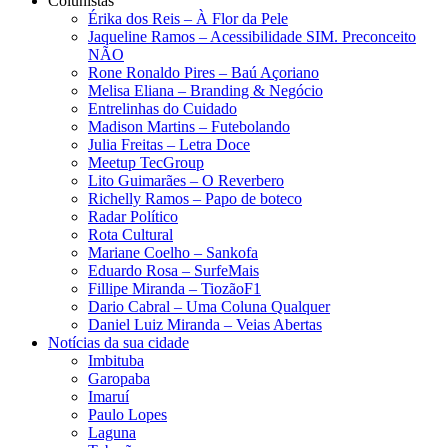
Colunistas
Érika dos Reis​ – À Flor da Pele
Jaqueline Ramos – Acessibilidade SIM. Preconceito
NÃO
Rone Ronaldo Pires – Baú Açoriano
Melisa Eliana – Branding & Negócio
Entrelinhas do Cuidado
Madison Martins – Futebolando
Julia Freitas​ – Letra Doce
Meetup TecGroup
Lito Guimarães – O Reverbero
Richelly Ramos​ – Papo de boteco
Radar Político
Rota Cultural
Mariane Coelho – Sankofa
Eduardo Rosa​ – SurfeMais
Fillipe Miranda – TiozãoF1
Dario Cabral – Uma Coluna Qualquer
Daniel Luiz Miranda – Veias Abertas
Notícias da sua cidade
Imbituba
Garopaba
Imaruí
Paulo Lopes
Laguna