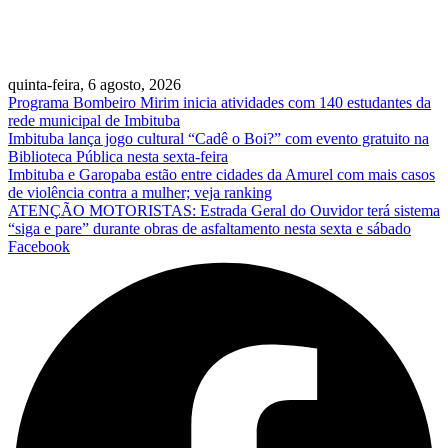
quinta-feira, 6 agosto, 2026
Programa Bombeiro Mirim inicia atividades com 140 estudantes da
rede municipal de Imbituba
Imbituba lança jogo cultural “Cadê o Boi?” com evento gratuito na
Biblioteca Pública nesta sexta-feira
Imbituba e Garopaba estão entre cidades da Amurel com mais casos
de violência contra a mulher; veja ranking
ATENÇÃO MOTORISTAS: Estrada Geral do Ouvidor terá sistema
“siga e pare” durante obras de asfaltamento nesta sexta e sábado
Facebook