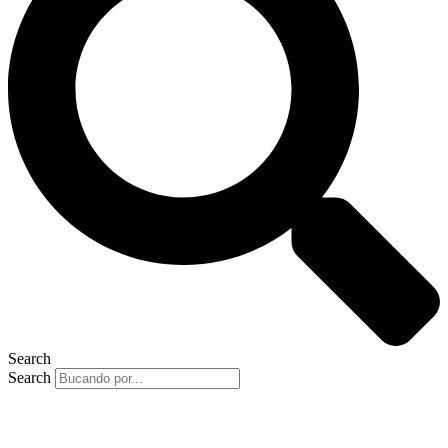
Search
Search