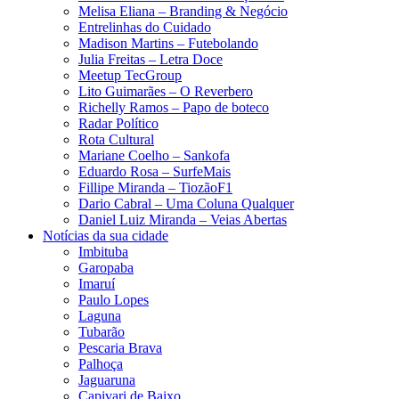
Melisa Eliana – Branding & Negócio
Entrelinhas do Cuidado
Madison Martins – Futebolando
Julia Freitas​ – Letra Doce
Meetup TecGroup
Lito Guimarães – O Reverbero
Richelly Ramos​ – Papo de boteco
Radar Político
Rota Cultural
Mariane Coelho – Sankofa
Eduardo Rosa​ – SurfeMais
Fillipe Miranda – TiozãoF1
Dario Cabral – Uma Coluna Qualquer
Daniel Luiz Miranda – Veias Abertas
Notícias da sua cidade
Imbituba
Garopaba
Imaruí
Paulo Lopes
Laguna
Tubarão
Pescaria Brava
Palhoça
Jaguaruna
Capivari de Baixo