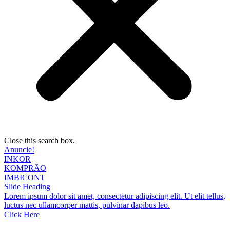
Close this search box.
Anuncie!
INKOR
KOMPRÃO
IMBICONT
Slide Heading
Lorem ipsum dolor sit amet, consectetur adipiscing elit. Ut elit tellus,
luctus nec ullamcorper mattis, pulvinar dapibus leo.
Click Here