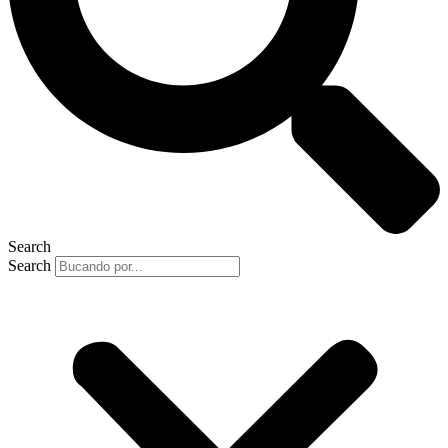
Search
Search