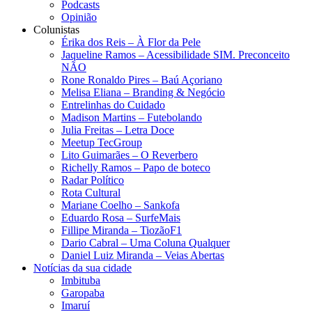
Podcasts
Opinião
Colunistas
Érika dos Reis​ – À Flor da Pele
Jaqueline Ramos – Acessibilidade SIM. Preconceito
NÃO
Rone Ronaldo Pires – Baú Açoriano
Melisa Eliana – Branding & Negócio
Entrelinhas do Cuidado
Madison Martins – Futebolando
Julia Freitas​ – Letra Doce
Meetup TecGroup
Lito Guimarães – O Reverbero
Richelly Ramos​ – Papo de boteco
Radar Político
Rota Cultural
Mariane Coelho – Sankofa
Eduardo Rosa​ – SurfeMais
Fillipe Miranda – TiozãoF1
Dario Cabral – Uma Coluna Qualquer
Daniel Luiz Miranda – Veias Abertas
Notícias da sua cidade
Imbituba
Garopaba
Imaruí