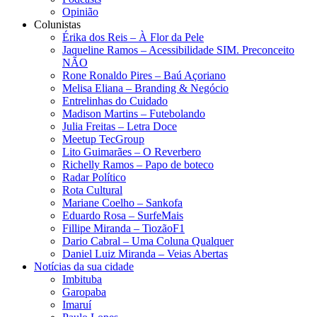
Opinião
Colunistas
Érika dos Reis​ – À Flor da Pele
Jaqueline Ramos – Acessibilidade SIM. Preconceito
NÃO
Rone Ronaldo Pires – Baú Açoriano
Melisa Eliana – Branding & Negócio
Entrelinhas do Cuidado
Madison Martins – Futebolando
Julia Freitas​ – Letra Doce
Meetup TecGroup
Lito Guimarães – O Reverbero
Richelly Ramos​ – Papo de boteco
Radar Político
Rota Cultural
Mariane Coelho – Sankofa
Eduardo Rosa​ – SurfeMais
Fillipe Miranda – TiozãoF1
Dario Cabral – Uma Coluna Qualquer
Daniel Luiz Miranda – Veias Abertas
Notícias da sua cidade
Imbituba
Garopaba
Imaruí