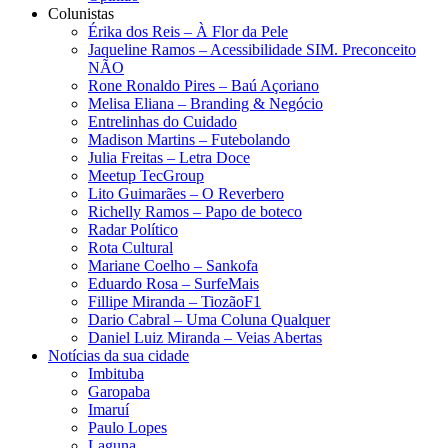
Colunistas
Érika dos Reis​ – À Flor da Pele
Jaqueline Ramos – Acessibilidade SIM. Preconceito
NÃO
Rone Ronaldo Pires – Baú Açoriano
Melisa Eliana – Branding & Negócio
Entrelinhas do Cuidado
Madison Martins – Futebolando
Julia Freitas​ – Letra Doce
Meetup TecGroup
Lito Guimarães – O Reverbero
Richelly Ramos​ – Papo de boteco
Radar Político
Rota Cultural
Mariane Coelho – Sankofa
Eduardo Rosa​ – SurfeMais
Fillipe Miranda – TiozãoF1
Dario Cabral – Uma Coluna Qualquer
Daniel Luiz Miranda – Veias Abertas
Notícias da sua cidade
Imbituba
Garopaba
Imaruí
Paulo Lopes
Laguna