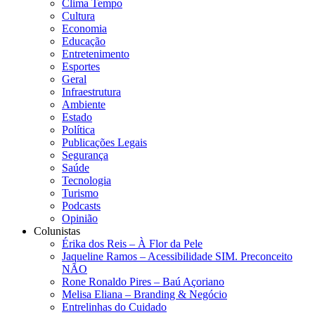
Clima Tempo
Cultura
Economia
Educação
Entretenimento
Esportes
Geral
Infraestrutura
Ambiente
Estado
Política
Publicações Legais
Segurança
Saúde
Tecnologia
Turismo
Podcasts
Opinião
Colunistas
Érika dos Reis​ – À Flor da Pele
Jaqueline Ramos – Acessibilidade SIM. Preconceito
NÃO
Rone Ronaldo Pires – Baú Açoriano
Melisa Eliana – Branding & Negócio
Entrelinhas do Cuidado