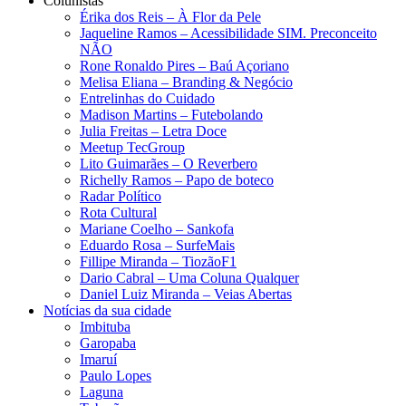
Colunistas
Érika dos Reis​ – À Flor da Pele
Jaqueline Ramos – Acessibilidade SIM. Preconceito
NÃO
Rone Ronaldo Pires – Baú Açoriano
Melisa Eliana – Branding & Negócio
Entrelinhas do Cuidado
Madison Martins – Futebolando
Julia Freitas​ – Letra Doce
Meetup TecGroup
Lito Guimarães – O Reverbero
Richelly Ramos​ – Papo de boteco
Radar Político
Rota Cultural
Mariane Coelho – Sankofa
Eduardo Rosa​ – SurfeMais
Fillipe Miranda – TiozãoF1
Dario Cabral – Uma Coluna Qualquer
Daniel Luiz Miranda – Veias Abertas
Notícias da sua cidade
Imbituba
Garopaba
Imaruí
Paulo Lopes
Laguna