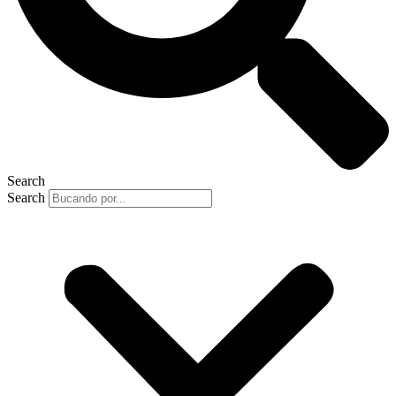
Search
Search