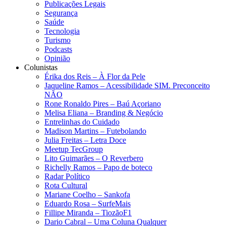
Publicações Legais
Segurança
Saúde
Tecnologia
Turismo
Podcasts
Opinião
Colunistas
Érika dos Reis​ – À Flor da Pele
Jaqueline Ramos – Acessibilidade SIM. Preconceito
NÃO
Rone Ronaldo Pires – Baú Açoriano
Melisa Eliana – Branding & Negócio
Entrelinhas do Cuidado
Madison Martins – Futebolando
Julia Freitas​ – Letra Doce
Meetup TecGroup
Lito Guimarães – O Reverbero
Richelly Ramos​ – Papo de boteco
Radar Político
Rota Cultural
Mariane Coelho – Sankofa
Eduardo Rosa​ – SurfeMais
Fillipe Miranda – TiozãoF1
Dario Cabral – Uma Coluna Qualquer