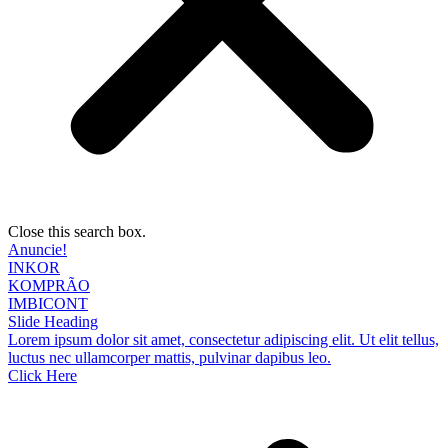
Close this search box.
Anuncie!
INKOR
KOMPRÃO
IMBICONT
Slide Heading
Lorem ipsum dolor sit amet, consectetur adipiscing elit. Ut elit tellus,
luctus nec ullamcorper mattis, pulvinar dapibus leo.
Click Here