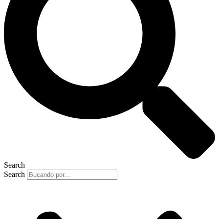
Search
Search