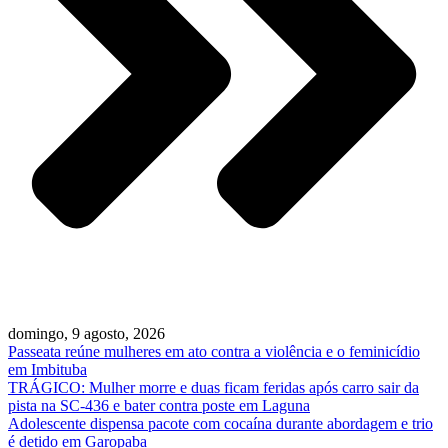
domingo, 9 agosto, 2026
Passeata reúne mulheres em ato contra a violência e o feminicídio
em Imbituba
TRÁGICO: Mulher morre e duas ficam feridas após carro sair da
pista na SC-436 e bater contra poste em Laguna
Adolescente dispensa pacote com cocaína durante abordagem e trio
é detido em Garopaba