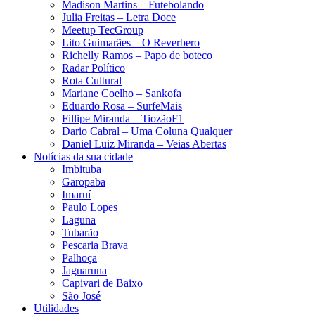
Madison Martins – Futebolando
Julia Freitas​ – Letra Doce
Meetup TecGroup
Lito Guimarães – O Reverbero
Richelly Ramos​ – Papo de boteco
Radar Político
Rota Cultural
Mariane Coelho – Sankofa
Eduardo Rosa​ – SurfeMais
Fillipe Miranda – TiozãoF1
Dario Cabral – Uma Coluna Qualquer
Daniel Luiz Miranda – Veias Abertas
Notícias da sua cidade
Imbituba
Garopaba
Imaruí
Paulo Lopes
Laguna
Tubarão
Pescaria Brava
Palhoça
Jaguaruna
Capivari de Baixo
São José
Utilidades