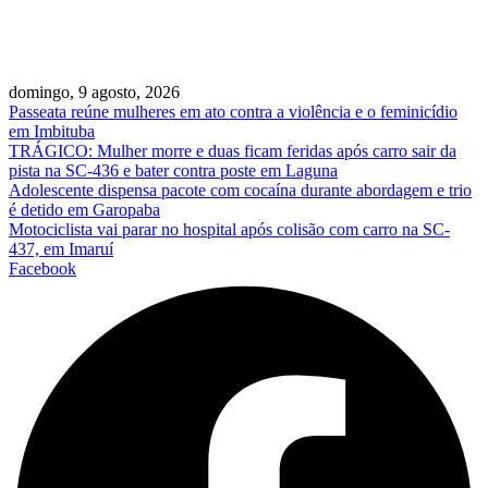
domingo, 9 agosto, 2026
Passeata reúne mulheres em ato contra a violência e o feminicídio
em Imbituba
TRÁGICO: Mulher morre e duas ficam feridas após carro sair da
pista na SC-436 e bater contra poste em Laguna
Adolescente dispensa pacote com cocaína durante abordagem e trio
é detido em Garopaba
Motociclista vai parar no hospital após colisão com carro na SC-
437, em Imaruí
Facebook