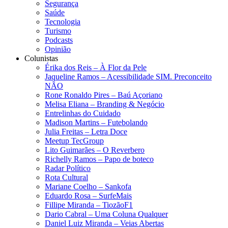
Segurança
Saúde
Tecnologia
Turismo
Podcasts
Opinião
Colunistas
Érika dos Reis​ – À Flor da Pele
Jaqueline Ramos – Acessibilidade SIM. Preconceito
NÃO
Rone Ronaldo Pires – Baú Açoriano
Melisa Eliana – Branding & Negócio
Entrelinhas do Cuidado
Madison Martins – Futebolando
Julia Freitas​ – Letra Doce
Meetup TecGroup
Lito Guimarães – O Reverbero
Richelly Ramos​ – Papo de boteco
Radar Político
Rota Cultural
Mariane Coelho – Sankofa
Eduardo Rosa​ – SurfeMais
Fillipe Miranda – TiozãoF1
Dario Cabral – Uma Coluna Qualquer
Daniel Luiz Miranda – Veias Abertas