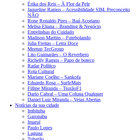
Érika dos Reis​ – À Flor da Pele
Jaqueline Ramos – Acessibilidade SIM. Preconceito
NÃO
Rone Ronaldo Pires – Baú Açoriano
Melisa Eliana – Branding & Negócio
Entrelinhas do Cuidado
Madison Martins – Futebolando
Julia Freitas​ – Letra Doce
Meetup TecGroup
Lito Guimarães – O Reverbero
Richelly Ramos​ – Papo de boteco
Radar Político
Rota Cultural
Mariane Coelho – Sankofa
Eduardo Rosa​ – SurfeMais
Fillipe Miranda – TiozãoF1
Dario Cabral – Uma Coluna Qualquer
Daniel Luiz Miranda – Veias Abertas
Notícias da sua cidade
Imbituba
Garopaba
Imaruí
Paulo Lopes
Laguna
Tubarão