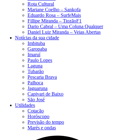
Rota Cultural
Mariane Coelho – Sankofa
Eduardo Rosa​ – SurfeMais
Fillipe Miranda – TiozãoF1
Dario Cabral – Uma Coluna Qualquer
Daniel Luiz Miranda – Veias Abertas
Notícias da sua cidade
Imbituba
Garopaba
Imaruí
Paulo Lopes
Laguna
Tubarão
Pescaria Brava
Palhoça
Jaguaruna
Capivari de Baixo
São José
Utilidades
Cotação
Horóscopo
Previsão do tempo
Marés e ondas