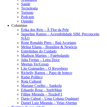
Saúde
Tecnologia
Turismo
Podcasts
Opinião
Colunistas
Érika dos Reis​ – À Flor da Pele
Jaqueline Ramos – Acessibilidade SIM. Preconceito
NÃO
Rone Ronaldo Pires – Baú Açoriano
Melisa Eliana – Branding & Negócio
Entrelinhas do Cuidado
Madison Martins – Futebolando
Julia Freitas​ – Letra Doce
Meetup TecGroup
Lito Guimarães – O Reverbero
Richelly Ramos​ – Papo de boteco
Radar Político
Rota Cultural
Mariane Coelho – Sankofa
Eduardo Rosa​ – SurfeMais
Fillipe Miranda – TiozãoF1
Dario Cabral – Uma Coluna Qualquer
Daniel Luiz Miranda – Veias Abertas