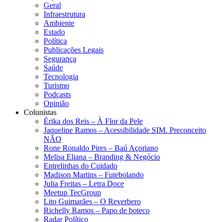
Geral
Infraestrutura
Ambiente
Estado
Política
Publicações Legais
Segurança
Saúde
Tecnologia
Turismo
Podcasts
Opinião
Colunistas
Érika dos Reis​ – À Flor da Pele
Jaqueline Ramos – Acessibilidade SIM. Preconceito
NÃO
Rone Ronaldo Pires – Baú Açoriano
Melisa Eliana – Branding & Negócio
Entrelinhas do Cuidado
Madison Martins – Futebolando
Julia Freitas​ – Letra Doce
Meetup TecGroup
Lito Guimarães – O Reverbero
Richelly Ramos​ – Papo de boteco
Radar Político