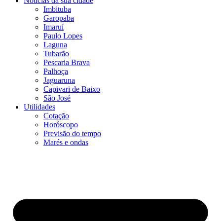
Notícias da sua cidade
Imbituba
Garopaba
Imaruí
Paulo Lopes
Laguna
Tubarão
Pescaria Brava
Palhoça
Jaguaruna
Capivari de Baixo
São José
Utilidades
Cotação
Horóscopo
Previsão do tempo
Marés e ondas