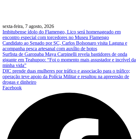
sexta-feira, 7 agosto, 2026
Imbitubense ídolo do Flamengo, Lico será homenageado em
encontro especial com torcedores no Museu Flamengo
Candidato ao Senado por SC, Carlos Bolsonaro visita Laguna e
acompanha pesca artesanal com auxílio de botos
Surfista de Garopaba Maya Carpinelli revela bastidores de onda
gigante em Teahupoo: “Foi o momento mais assustador e incrível da
minha vida”
DIC prende duas mulheres por tráfico e associação para o tráfico;
operação teve apoio da Polícia Militar e resultou na apreensão de
drogas e dinheiro
Facebook