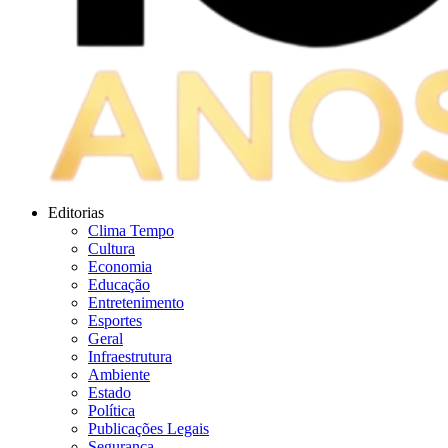
Editorias
Clima Tempo
Cultura
Economia
Educação
Entretenimento
Esportes
Geral
Infraestrutura
Ambiente
Estado
Política
Publicações Legais
Segurança