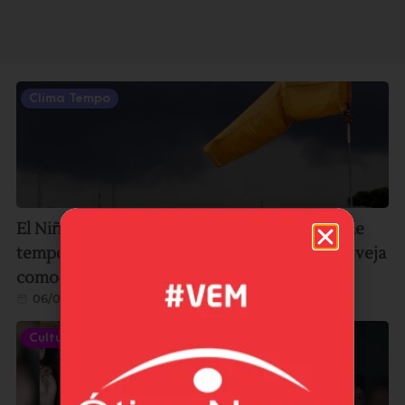
Clima Tempo
El Niño pode ganhar força e aumentar risco de
temporais nos próximos meses no Sul de SC; veja
como se preparar
06/08/2026
Cultura