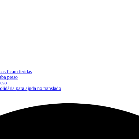
oas ficam feridas
aba preso
reso
lidária para ajuda no translado