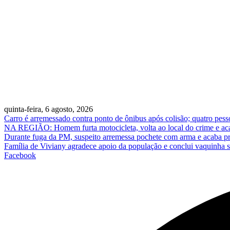
quinta-feira, 6 agosto, 2026
Carro é arremessado contra ponto de ônibus após colisão; quatro pess
NA REGIÃO: Homem furta motocicleta, volta ao local do crime e ac
Durante fuga da PM, suspeito arremessa pochete com arma e acaba p
Família de Viviany agradece apoio da população e conclui vaquinha so
Facebook