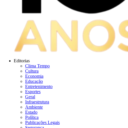
Editorias
Clima Tempo
Cultura
Economia
Educação
Entretenimento
Esportes
Geral
Infraestrutura
Ambiente
Estado
Política
Publicações Legais
Segurança