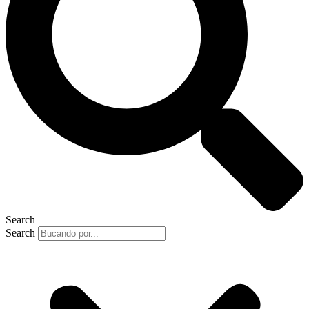
Search
Search