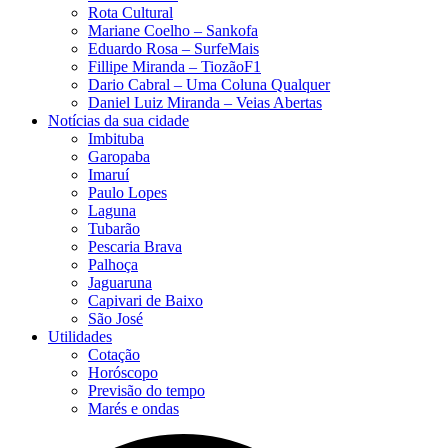
Rota Cultural
Mariane Coelho – Sankofa
Eduardo Rosa​ – SurfeMais
Fillipe Miranda – TiozãoF1
Dario Cabral – Uma Coluna Qualquer
Daniel Luiz Miranda – Veias Abertas
Notícias da sua cidade
Imbituba
Garopaba
Imaruí
Paulo Lopes
Laguna
Tubarão
Pescaria Brava
Palhoça
Jaguaruna
Capivari de Baixo
São José
Utilidades
Cotação
Horóscopo
Previsão do tempo
Marés e ondas