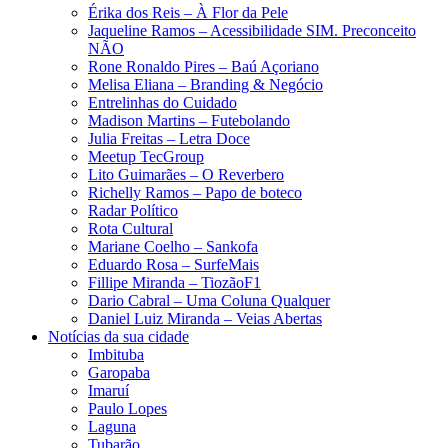
Érika dos Reis​ – À Flor da Pele
Jaqueline Ramos – Acessibilidade SIM. Preconceito
NÃO
Rone Ronaldo Pires – Baú Açoriano
Melisa Eliana – Branding & Negócio
Entrelinhas do Cuidado
Madison Martins – Futebolando
Julia Freitas​ – Letra Doce
Meetup TecGroup
Lito Guimarães – O Reverbero
Richelly Ramos​ – Papo de boteco
Radar Político
Rota Cultural
Mariane Coelho – Sankofa
Eduardo Rosa​ – SurfeMais
Fillipe Miranda – TiozãoF1
Dario Cabral – Uma Coluna Qualquer
Daniel Luiz Miranda – Veias Abertas
Notícias da sua cidade
Imbituba
Garopaba
Imaruí
Paulo Lopes
Laguna
Tubarão