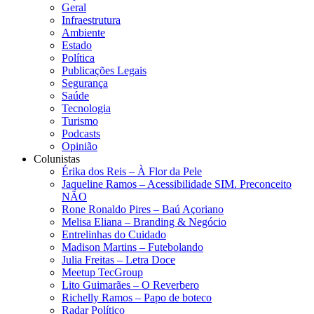
Geral
Infraestrutura
Ambiente
Estado
Política
Publicações Legais
Segurança
Saúde
Tecnologia
Turismo
Podcasts
Opinião
Colunistas
Érika dos Reis​ – À Flor da Pele
Jaqueline Ramos – Acessibilidade SIM. Preconceito
NÃO
Rone Ronaldo Pires – Baú Açoriano
Melisa Eliana – Branding & Negócio
Entrelinhas do Cuidado
Madison Martins – Futebolando
Julia Freitas​ – Letra Doce
Meetup TecGroup
Lito Guimarães – O Reverbero
Richelly Ramos​ – Papo de boteco
Radar Político