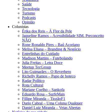
Saúde
Tecnologia
Turismo
Podcasts
Opinião
Colunistas
Érika dos Reis​ – À Flor da Pele
Jaqueline Ramos – Acessibilidade SIM. Preconceito
NÃO
Rone Ronaldo Pires – Baú Açoriano
Melisa Eliana – Branding & Negócio
Entrelinhas do Cuidado
Madison Martins – Futebolando
Julia Freitas​ – Letra Doce
Meetup TecGroup
Lito Guimarães – O Reverbero
Richelly Ramos​ – Papo de boteco
Radar Político
Rota Cultural
Mariane Coelho – Sankofa
Eduardo Rosa​ – SurfeMais
Fillipe Miranda – TiozãoF1
Dario Cabral – Uma Coluna Qualquer
Daniel Luiz Miranda – Veias Abertas