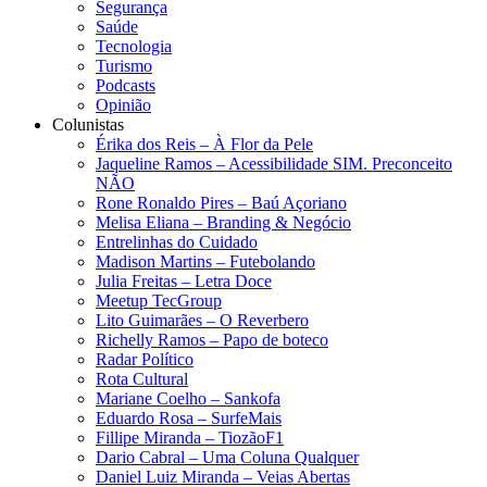
Segurança
Saúde
Tecnologia
Turismo
Podcasts
Opinião
Colunistas
Érika dos Reis​ – À Flor da Pele
Jaqueline Ramos – Acessibilidade SIM. Preconceito
NÃO
Rone Ronaldo Pires – Baú Açoriano
Melisa Eliana – Branding & Negócio
Entrelinhas do Cuidado
Madison Martins – Futebolando
Julia Freitas​ – Letra Doce
Meetup TecGroup
Lito Guimarães – O Reverbero
Richelly Ramos​ – Papo de boteco
Radar Político
Rota Cultural
Mariane Coelho – Sankofa
Eduardo Rosa​ – SurfeMais
Fillipe Miranda – TiozãoF1
Dario Cabral – Uma Coluna Qualquer
Daniel Luiz Miranda – Veias Abertas