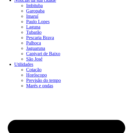
Notícias da sua cidade
Imbituba
Garopaba
Imaruí
Paulo Lopes
Laguna
Tubarão
Pescaria Brava
Palhoça
Jaguaruna
Capivari de Baixo
São José
Utilidades
Cotação
Horóscopo
Previsão do tempo
Marés e ondas