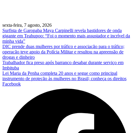
sexta-feira, 7 agosto, 2026
Surfista de Garopaba Maya Carpinelli revela bastidores de onda
gigante em Teahupoo: “Foi o momento mais assustador e incrível da
minha vida”
DIC prende duas mulheres por tráfico e associação para o tráfico;
operação teve apoio da Polícia Militar e resultou na apreensão de
drogas e dinheiro
Trabalhador fica preso após barranco desabar durante serviço em
Imbituba
Lei Maria da Penha completa 20 anos e segue como principal
instrumento de proteção às mulheres no Brasil; conheça os direitos
Facebook