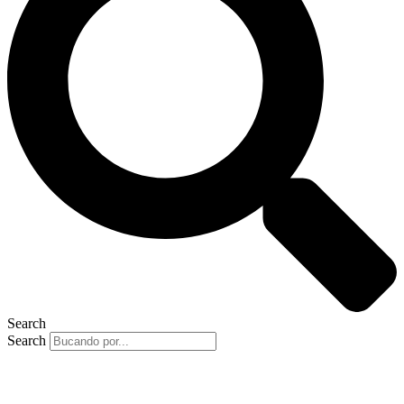
Search
Search