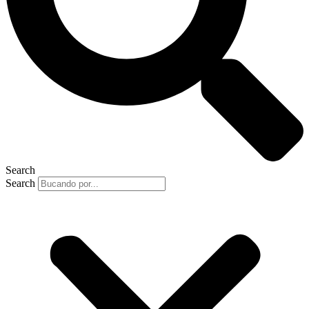
Search
Search