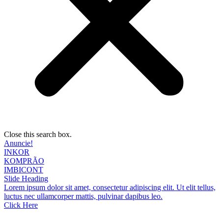
Close this search box.
Anuncie!
INKOR
KOMPRÃO
IMBICONT
Slide Heading
Lorem ipsum dolor sit amet, consectetur adipiscing elit. Ut elit tellus,
luctus nec ullamcorper mattis, pulvinar dapibus leo.
Click Here