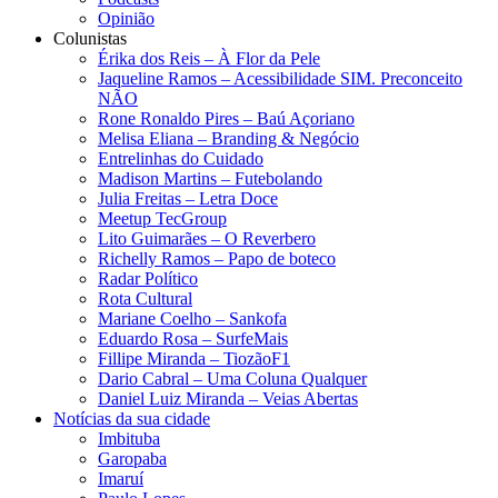
Opinião
Colunistas
Érika dos Reis​ – À Flor da Pele
Jaqueline Ramos – Acessibilidade SIM. Preconceito
NÃO
Rone Ronaldo Pires – Baú Açoriano
Melisa Eliana – Branding & Negócio
Entrelinhas do Cuidado
Madison Martins – Futebolando
Julia Freitas​ – Letra Doce
Meetup TecGroup
Lito Guimarães – O Reverbero
Richelly Ramos​ – Papo de boteco
Radar Político
Rota Cultural
Mariane Coelho – Sankofa
Eduardo Rosa​ – SurfeMais
Fillipe Miranda – TiozãoF1
Dario Cabral – Uma Coluna Qualquer
Daniel Luiz Miranda – Veias Abertas
Notícias da sua cidade
Imbituba
Garopaba
Imaruí