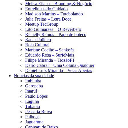
Melisa Eliana – Branding & Negócio
Entrelinhas do Cuidado
Madison Martins – Futebolando
Julia Freitas​ – Letra Doce
Meetup TecGroup
Lito Guimarães – O Reverbero
Richelly Ramos​ – Papo de boteco
Radar Político
Rota Cultural
Mariane Coelho – Sankofa
Eduardo Rosa​ – SurfeMais
Fillipe Miranda – TiozãoF1
Dario Cabral – Uma Coluna Qualquer
Daniel Luiz Miranda – Veias Abertas
Notícias da sua cidade
Imbituba
Garopaba
Imaruí
Paulo Lopes
Laguna
Tubarão
Pescaria Brava
Palhoça
Jaguaruna
Capivari de Baixo