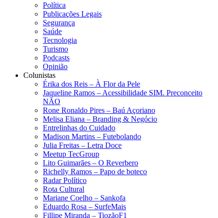
Política
Publicações Legais
Segurança
Saúde
Tecnologia
Turismo
Podcasts
Opinião
Colunistas
Érika dos Reis​ – À Flor da Pele
Jaqueline Ramos – Acessibilidade SIM. Preconceito
NÃO
Rone Ronaldo Pires – Baú Açoriano
Melisa Eliana – Branding & Negócio
Entrelinhas do Cuidado
Madison Martins – Futebolando
Julia Freitas​ – Letra Doce
Meetup TecGroup
Lito Guimarães – O Reverbero
Richelly Ramos​ – Papo de boteco
Radar Político
Rota Cultural
Mariane Coelho – Sankofa
Eduardo Rosa​ – SurfeMais
Fillipe Miranda – TiozãoF1