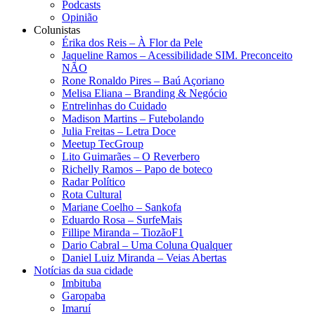
Podcasts
Opinião
Colunistas
Érika dos Reis​ – À Flor da Pele
Jaqueline Ramos – Acessibilidade SIM. Preconceito
NÃO
Rone Ronaldo Pires – Baú Açoriano
Melisa Eliana – Branding & Negócio
Entrelinhas do Cuidado
Madison Martins – Futebolando
Julia Freitas​ – Letra Doce
Meetup TecGroup
Lito Guimarães – O Reverbero
Richelly Ramos​ – Papo de boteco
Radar Político
Rota Cultural
Mariane Coelho – Sankofa
Eduardo Rosa​ – SurfeMais
Fillipe Miranda – TiozãoF1
Dario Cabral – Uma Coluna Qualquer
Daniel Luiz Miranda – Veias Abertas
Notícias da sua cidade
Imbituba
Garopaba
Imaruí