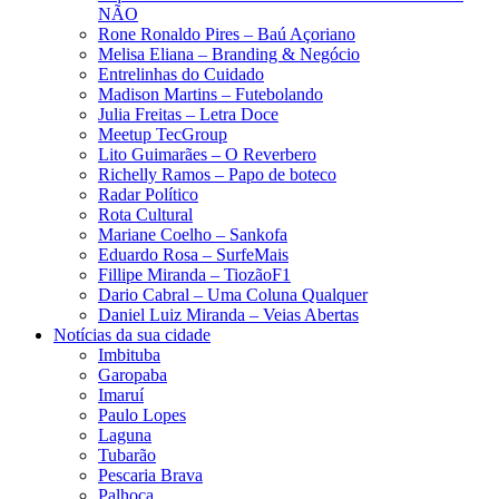
NÃO
Rone Ronaldo Pires – Baú Açoriano
Melisa Eliana – Branding & Negócio
Entrelinhas do Cuidado
Madison Martins – Futebolando
Julia Freitas​ – Letra Doce
Meetup TecGroup
Lito Guimarães – O Reverbero
Richelly Ramos​ – Papo de boteco
Radar Político
Rota Cultural
Mariane Coelho – Sankofa
Eduardo Rosa​ – SurfeMais
Fillipe Miranda – TiozãoF1
Dario Cabral – Uma Coluna Qualquer
Daniel Luiz Miranda – Veias Abertas
Notícias da sua cidade
Imbituba
Garopaba
Imaruí
Paulo Lopes
Laguna
Tubarão
Pescaria Brava
Palhoça