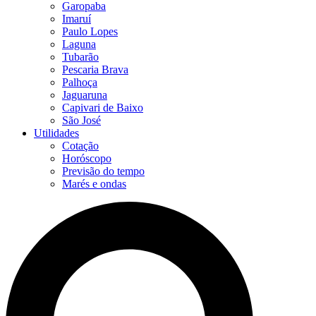
Garopaba
Imaruí
Paulo Lopes
Laguna
Tubarão
Pescaria Brava
Palhoça
Jaguaruna
Capivari de Baixo
São José
Utilidades
Cotação
Horóscopo
Previsão do tempo
Marés e ondas