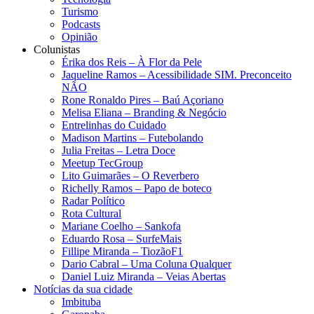
Turismo
Podcasts
Opinião
Colunistas
Érika dos Reis​ – À Flor da Pele
Jaqueline Ramos – Acessibilidade SIM. Preconceito
NÃO
Rone Ronaldo Pires – Baú Açoriano
Melisa Eliana – Branding & Negócio
Entrelinhas do Cuidado
Madison Martins – Futebolando
Julia Freitas​ – Letra Doce
Meetup TecGroup
Lito Guimarães – O Reverbero
Richelly Ramos​ – Papo de boteco
Radar Político
Rota Cultural
Mariane Coelho – Sankofa
Eduardo Rosa​ – SurfeMais
Fillipe Miranda – TiozãoF1
Dario Cabral – Uma Coluna Qualquer
Daniel Luiz Miranda – Veias Abertas
Notícias da sua cidade
Imbituba