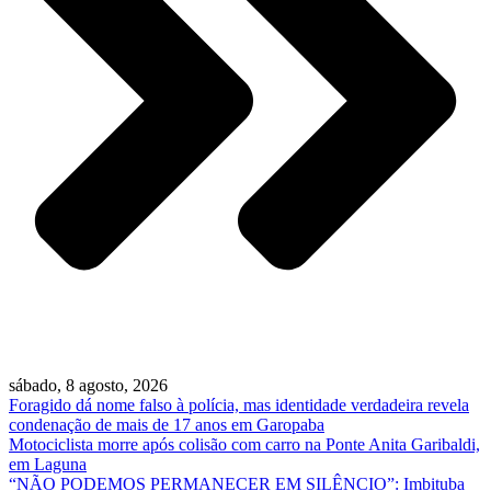
sábado, 8 agosto, 2026
Foragido dá nome falso à polícia, mas identidade verdadeira revela
condenação de mais de 17 anos em Garopaba
Motociclista morre após colisão com carro na Ponte Anita Garibaldi,
em Laguna
“NÃO PODEMOS PERMANECER EM SILÊNCIO”: Imbituba