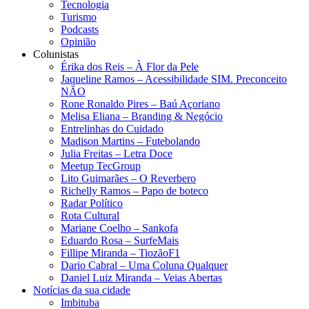
Tecnologia
Turismo
Podcasts
Opinião
Colunistas
Érika dos Reis​ – À Flor da Pele
Jaqueline Ramos – Acessibilidade SIM. Preconceito
NÃO
Rone Ronaldo Pires – Baú Açoriano
Melisa Eliana – Branding & Negócio
Entrelinhas do Cuidado
Madison Martins – Futebolando
Julia Freitas​ – Letra Doce
Meetup TecGroup
Lito Guimarães – O Reverbero
Richelly Ramos​ – Papo de boteco
Radar Político
Rota Cultural
Mariane Coelho – Sankofa
Eduardo Rosa​ – SurfeMais
Fillipe Miranda – TiozãoF1
Dario Cabral – Uma Coluna Qualquer
Daniel Luiz Miranda – Veias Abertas
Notícias da sua cidade
Imbituba