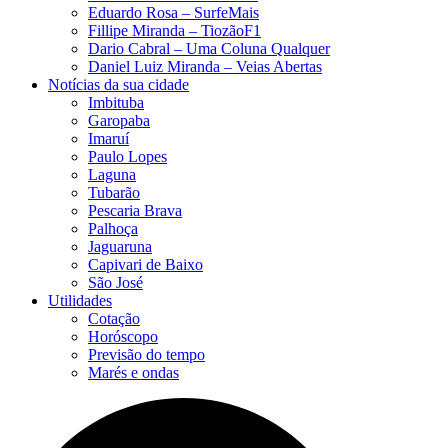
Eduardo Rosa​ – SurfeMais
Fillipe Miranda – TiozãoF1
Dario Cabral – Uma Coluna Qualquer
Daniel Luiz Miranda – Veias Abertas
Notícias da sua cidade
Imbituba
Garopaba
Imaruí
Paulo Lopes
Laguna
Tubarão
Pescaria Brava
Palhoça
Jaguaruna
Capivari de Baixo
São José
Utilidades
Cotação
Horóscopo
Previsão do tempo
Marés e ondas