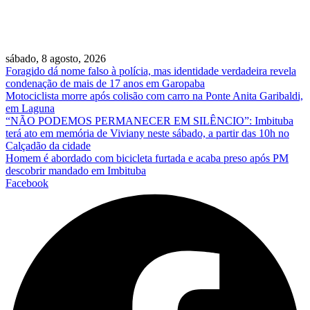
sábado, 8 agosto, 2026
Foragido dá nome falso à polícia, mas identidade verdadeira revela
condenação de mais de 17 anos em Garopaba
Motociclista morre após colisão com carro na Ponte Anita Garibaldi,
em Laguna
“NÃO PODEMOS PERMANECER EM SILÊNCIO”: Imbituba
terá ato em memória de Viviany neste sábado, a partir das 10h no
Calçadão da cidade
Homem é abordado com bicicleta furtada e acaba preso após PM
descobrir mandado em Imbituba
Facebook