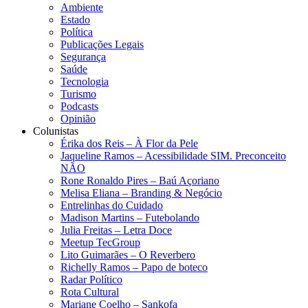
Ambiente
Estado
Política
Publicações Legais
Segurança
Saúde
Tecnologia
Turismo
Podcasts
Opinião
Colunistas
Érika dos Reis​ – À Flor da Pele
Jaqueline Ramos – Acessibilidade SIM. Preconceito
NÃO
Rone Ronaldo Pires – Baú Açoriano
Melisa Eliana – Branding & Negócio
Entrelinhas do Cuidado
Madison Martins – Futebolando
Julia Freitas​ – Letra Doce
Meetup TecGroup
Lito Guimarães – O Reverbero
Richelly Ramos​ – Papo de boteco
Radar Político
Rota Cultural
Mariane Coelho – Sankofa