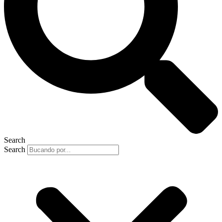
Search
Search