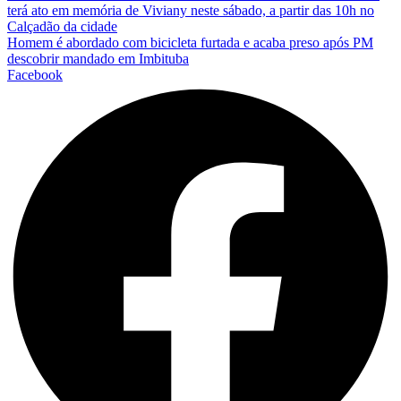
terá ato em memória de Viviany neste sábado, a partir das 10h no
Calçadão da cidade
Homem é abordado com bicicleta furtada e acaba preso após PM
descobrir mandado em Imbituba
Facebook