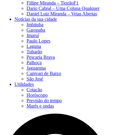
Fillipe Miranda – TiozãoF1
Dario Cabral – Uma Coluna Qualquer
Daniel Luiz Miranda – Veias Abertas
Notícias da sua cidade
Imbituba
Garopaba
Imaruí
Paulo Lopes
Laguna
Tubarão
Pescaria Brava
Palhoça
Jaguaruna
Capivari de Baixo
São José
Utilidades
Cotação
Horóscopo
Previsão do tempo
Marés e ondas