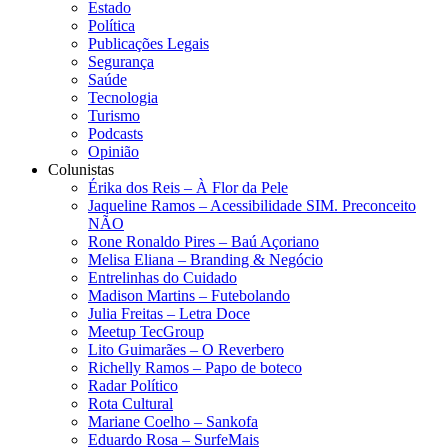
Estado
Política
Publicações Legais
Segurança
Saúde
Tecnologia
Turismo
Podcasts
Opinião
Colunistas
Érika dos Reis​ – À Flor da Pele
Jaqueline Ramos – Acessibilidade SIM. Preconceito
NÃO
Rone Ronaldo Pires – Baú Açoriano
Melisa Eliana – Branding & Negócio
Entrelinhas do Cuidado
Madison Martins – Futebolando
Julia Freitas​ – Letra Doce
Meetup TecGroup
Lito Guimarães – O Reverbero
Richelly Ramos​ – Papo de boteco
Radar Político
Rota Cultural
Mariane Coelho – Sankofa
Eduardo Rosa​ – SurfeMais