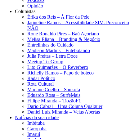
Podcasts
Opinião
Colunistas
Érika dos Reis​ – À Flor da Pele
Jaqueline Ramos – Acessibilidade SIM. Preconceito
NÃO
Rone Ronaldo Pires – Baú Açoriano
Melisa Eliana – Branding & Negócio
Entrelinhas do Cuidado
Madison Martins – Futebolando
Julia Freitas​ – Letra Doce
Meetup TecGroup
Lito Guimarães – O Reverbero
Richelly Ramos​ – Papo de boteco
Radar Político
Rota Cultural
Mariane Coelho – Sankofa
Eduardo Rosa​ – SurfeMais
Fillipe Miranda – TiozãoF1
Dario Cabral – Uma Coluna Qualquer
Daniel Luiz Miranda – Veias Abertas
Notícias da sua cidade
Imbituba
Garopaba
Imaruí