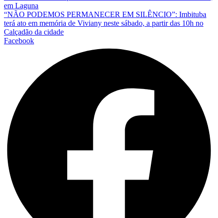
em Laguna
“NÃO PODEMOS PERMANECER EM SILÊNCIO”: Imbituba
terá ato em memória de Viviany neste sábado, a partir das 10h no
Calçadão da cidade
Facebook