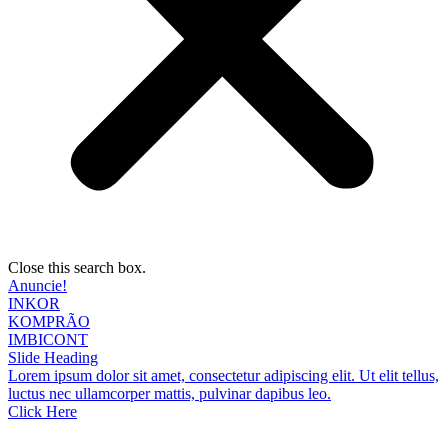
Close this search box.
Anuncie!
INKOR
KOMPRÃO
IMBICONT
Slide Heading
Lorem ipsum dolor sit amet, consectetur adipiscing elit. Ut elit tellus,
luctus nec ullamcorper mattis, pulvinar dapibus leo.
Click Here