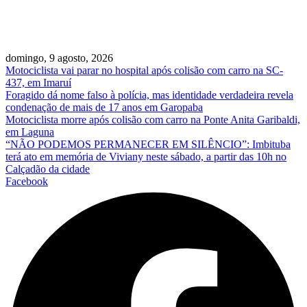
domingo, 9 agosto, 2026
Motociclista vai parar no hospital após colisão com carro na SC-
437, em Imaruí
Foragido dá nome falso à polícia, mas identidade verdadeira revela
condenação de mais de 17 anos em Garopaba
Motociclista morre após colisão com carro na Ponte Anita Garibaldi,
em Laguna
“NÃO PODEMOS PERMANECER EM SILÊNCIO”: Imbituba
terá ato em memória de Viviany neste sábado, a partir das 10h no
Calçadão da cidade
Facebook