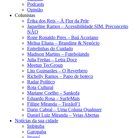
Podcasts
Opinião
Colunistas
Érika dos Reis​ – À Flor da Pele
Jaqueline Ramos – Acessibilidade SIM. Preconceito
NÃO
Rone Ronaldo Pires – Baú Açoriano
Melisa Eliana – Branding & Negócio
Entrelinhas do Cuidado
Madison Martins – Futebolando
Julia Freitas​ – Letra Doce
Meetup TecGroup
Lito Guimarães – O Reverbero
Richelly Ramos​ – Papo de boteco
Radar Político
Rota Cultural
Mariane Coelho – Sankofa
Eduardo Rosa​ – SurfeMais
Fillipe Miranda – TiozãoF1
Dario Cabral – Uma Coluna Qualquer
Daniel Luiz Miranda – Veias Abertas
Notícias da sua cidade
Imbituba
Garopaba
Imaruí