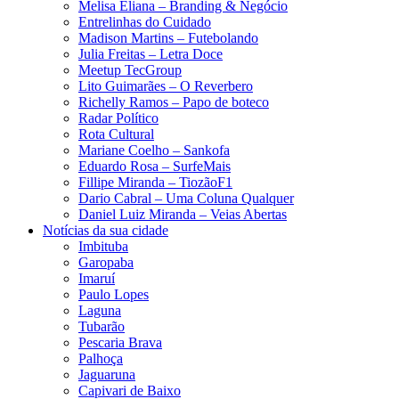
Melisa Eliana – Branding & Negócio
Entrelinhas do Cuidado
Madison Martins – Futebolando
Julia Freitas​ – Letra Doce
Meetup TecGroup
Lito Guimarães – O Reverbero
Richelly Ramos​ – Papo de boteco
Radar Político
Rota Cultural
Mariane Coelho – Sankofa
Eduardo Rosa​ – SurfeMais
Fillipe Miranda – TiozãoF1
Dario Cabral – Uma Coluna Qualquer
Daniel Luiz Miranda – Veias Abertas
Notícias da sua cidade
Imbituba
Garopaba
Imaruí
Paulo Lopes
Laguna
Tubarão
Pescaria Brava
Palhoça
Jaguaruna
Capivari de Baixo