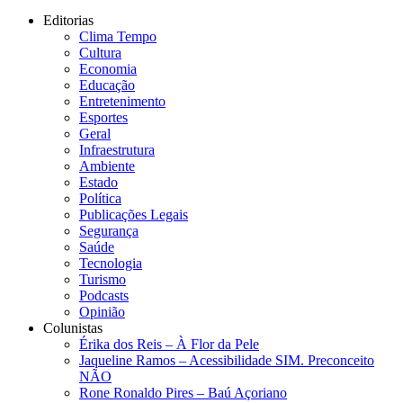
Editorias
Clima Tempo
Cultura
Economia
Educação
Entretenimento
Esportes
Geral
Infraestrutura
Ambiente
Estado
Política
Publicações Legais
Segurança
Saúde
Tecnologia
Turismo
Podcasts
Opinião
Colunistas
Érika dos Reis​ – À Flor da Pele
Jaqueline Ramos – Acessibilidade SIM. Preconceito
NÃO
Rone Ronaldo Pires – Baú Açoriano