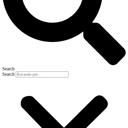
Search
Search