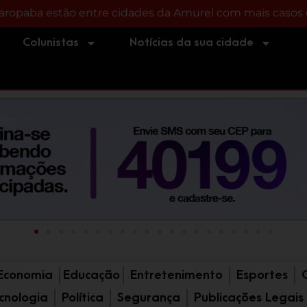
TORISTAS:
omem furta motocicleta, volta ao local do crime e acab
Colunistas
Notícias da sua cidade
Economia
Educação
Entretenimento
Esportes
cnologia
Política
Segurança
Publicações Legais