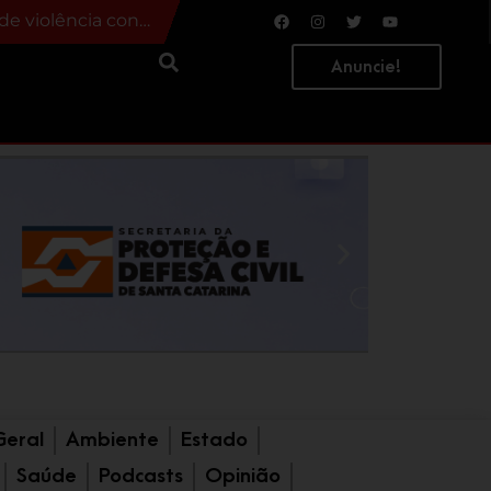
a preso
Carro é arremessado contra ponto de ônibus após colisão; quatro pessoas ficam feridas
Anuncie!
Geral
Ambiente
Estado
Saúde
Podcasts
Opinião