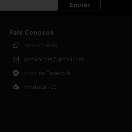
Enviar
Fale Conosco
48 9 9115.3099
portalahora@gmail.com
Inbox no Facebook
Imbituba - SC