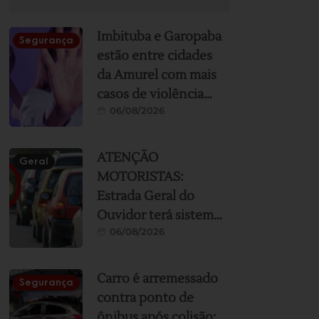
Imbituba e Garopaba
Segurança
estão entre cidades
da Amurel com mais
casos de violência
06/08/2026
contra a mulher; veja
ranking
ATENÇÃO
Geral
MOTORISTAS:
Estrada Geral do
Ouvidor terá sistema
06/08/2026
“siga e pare” durante
obras de
asfaltamento nesta
Carro é arremessado
Segurança
sexta e sábado
contra ponto de
ônibus após colisão;