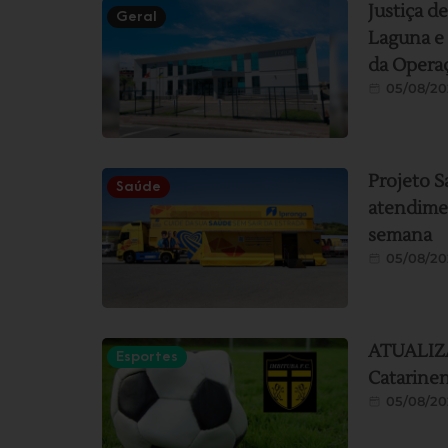
Justiça d
Geral
Laguna e 
da Operaç
05/08/20
Projeto S
Saúde
atendimen
semana
05/08/20
ATUALIZAÇ
Esportes
Catarine
05/08/20