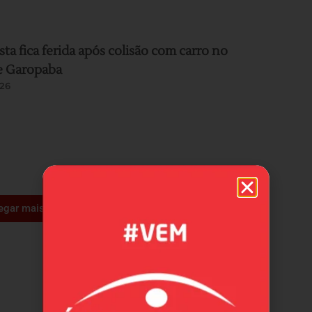
sta fica ferida após colisão com carro no
e Garopaba
26
egar mais +