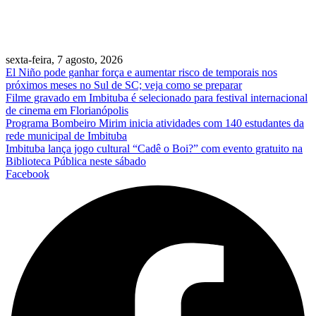
sexta-feira, 7 agosto, 2026
El Niño pode ganhar força e aumentar risco de temporais nos
próximos meses no Sul de SC; veja como se preparar
Filme gravado em Imbituba é selecionado para festival internacional
de cinema em Florianópolis
Programa Bombeiro Mirim inicia atividades com 140 estudantes da
rede municipal de Imbituba
Imbituba lança jogo cultural “Cadê o Boi?” com evento gratuito na
Biblioteca Pública neste sábado
Facebook