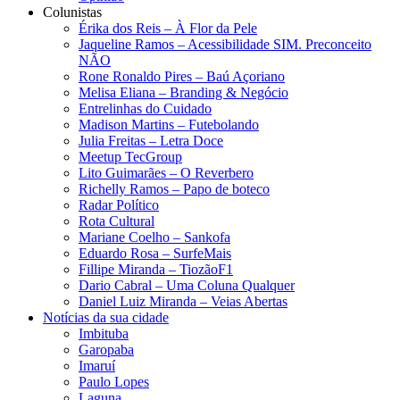
Colunistas
Érika dos Reis​ – À Flor da Pele
Jaqueline Ramos – Acessibilidade SIM. Preconceito
NÃO
Rone Ronaldo Pires – Baú Açoriano
Melisa Eliana – Branding & Negócio
Entrelinhas do Cuidado
Madison Martins – Futebolando
Julia Freitas​ – Letra Doce
Meetup TecGroup
Lito Guimarães – O Reverbero
Richelly Ramos​ – Papo de boteco
Radar Político
Rota Cultural
Mariane Coelho – Sankofa
Eduardo Rosa​ – SurfeMais
Fillipe Miranda – TiozãoF1
Dario Cabral – Uma Coluna Qualquer
Daniel Luiz Miranda – Veias Abertas
Notícias da sua cidade
Imbituba
Garopaba
Imaruí
Paulo Lopes
Laguna