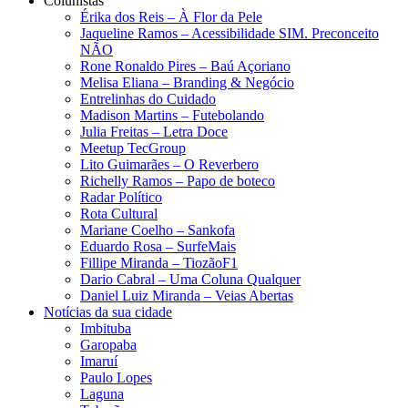
Colunistas
Érika dos Reis​ – À Flor da Pele
Jaqueline Ramos – Acessibilidade SIM. Preconceito
NÃO
Rone Ronaldo Pires – Baú Açoriano
Melisa Eliana – Branding & Negócio
Entrelinhas do Cuidado
Madison Martins – Futebolando
Julia Freitas​ – Letra Doce
Meetup TecGroup
Lito Guimarães – O Reverbero
Richelly Ramos​ – Papo de boteco
Radar Político
Rota Cultural
Mariane Coelho – Sankofa
Eduardo Rosa​ – SurfeMais
Fillipe Miranda – TiozãoF1
Dario Cabral – Uma Coluna Qualquer
Daniel Luiz Miranda – Veias Abertas
Notícias da sua cidade
Imbituba
Garopaba
Imaruí
Paulo Lopes
Laguna