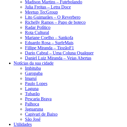
Madison Martins – Futebolando
Julia Freitas​ – Letra Doce
Meetup TecGroup
Lito Guimarães – O Reverbero
Richelly Ramos​ – Papo de boteco
Radar Político
Rota Cultural
Mariane Coelho – Sankofa
Eduardo Rosa​ – SurfeMais
Fillipe Miranda – TiozãoF1
Dario Cabral – Uma Coluna Qualquer
Daniel Luiz Miranda – Veias Abertas
Notícias da sua cidade
Imbituba
Garopaba
Imaruí
Paulo Lopes
Laguna
Tubarão
Pescaria Brava
Palhoça
Jaguaruna
Capivari de Baixo
São José
Utilidades