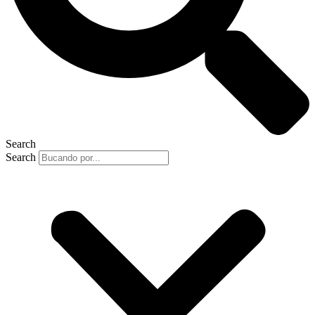
Search
Search