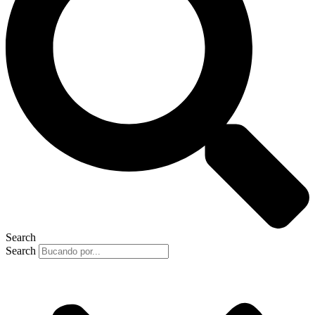
Search
Search