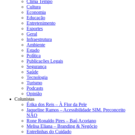
Clima Tempo
Cultura
Economia
Educação
Entretenimento
Esportes
Geral
Infraestrutura
Ambiente
Estado
Política
Publicações Legais
Segurança
Saúde
Tecnologia
Turismo
Podcasts
Opinião
Colunistas
Érika dos Reis​ – À Flor da Pele
Jaqueline Ramos – Acessibilidade SIM. Preconceito
NÃO
Rone Ronaldo Pires – Baú Açoriano
Melisa Eliana – Branding & Negócio
Entrelinhas do Cuidado