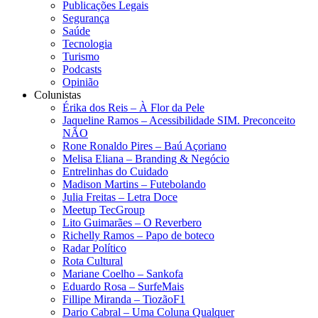
Publicações Legais
Segurança
Saúde
Tecnologia
Turismo
Podcasts
Opinião
Colunistas
Érika dos Reis​ – À Flor da Pele
Jaqueline Ramos – Acessibilidade SIM. Preconceito
NÃO
Rone Ronaldo Pires – Baú Açoriano
Melisa Eliana – Branding & Negócio
Entrelinhas do Cuidado
Madison Martins – Futebolando
Julia Freitas​ – Letra Doce
Meetup TecGroup
Lito Guimarães – O Reverbero
Richelly Ramos​ – Papo de boteco
Radar Político
Rota Cultural
Mariane Coelho – Sankofa
Eduardo Rosa​ – SurfeMais
Fillipe Miranda – TiozãoF1
Dario Cabral – Uma Coluna Qualquer