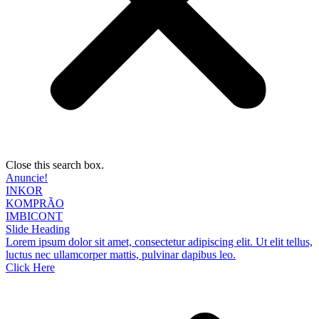
Close this search box.
Anuncie!
INKOR
KOMPRÃO
IMBICONT
Slide Heading
Lorem ipsum dolor sit amet, consectetur adipiscing elit. Ut elit tellus,
luctus nec ullamcorper mattis, pulvinar dapibus leo.
Click Here