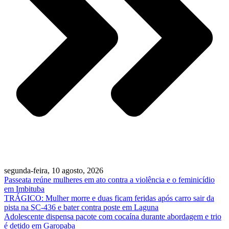
segunda-feira, 10 agosto, 2026
Passeata reúne mulheres em ato contra a violência e o feminicídio
em Imbituba
TRÁGICO: Mulher morre e duas ficam feridas após carro sair da
pista na SC-436 e bater contra poste em Laguna
Adolescente dispensa pacote com cocaína durante abordagem e trio
é detido em Garopaba