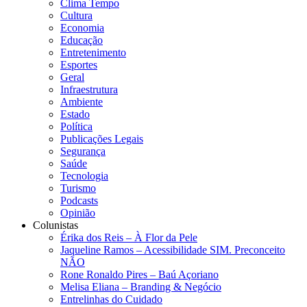
Clima Tempo
Cultura
Economia
Educação
Entretenimento
Esportes
Geral
Infraestrutura
Ambiente
Estado
Política
Publicações Legais
Segurança
Saúde
Tecnologia
Turismo
Podcasts
Opinião
Colunistas
Érika dos Reis​ – À Flor da Pele
Jaqueline Ramos – Acessibilidade SIM. Preconceito
NÃO
Rone Ronaldo Pires – Baú Açoriano
Melisa Eliana – Branding & Negócio
Entrelinhas do Cuidado