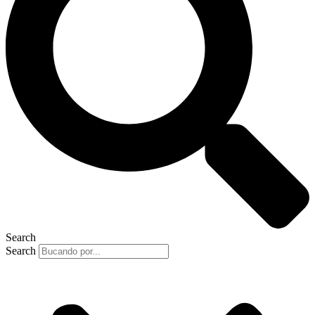
Search
Search