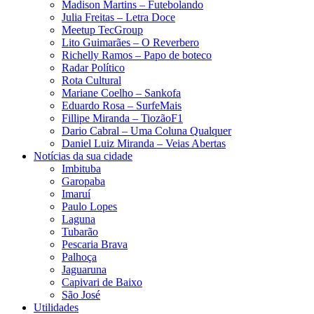
Madison Martins – Futebolando
Julia Freitas​ – Letra Doce
Meetup TecGroup
Lito Guimarães – O Reverbero
Richelly Ramos​ – Papo de boteco
Radar Político
Rota Cultural
Mariane Coelho – Sankofa
Eduardo Rosa​ – SurfeMais
Fillipe Miranda – TiozãoF1
Dario Cabral – Uma Coluna Qualquer
Daniel Luiz Miranda – Veias Abertas
Notícias da sua cidade
Imbituba
Garopaba
Imaruí
Paulo Lopes
Laguna
Tubarão
Pescaria Brava
Palhoça
Jaguaruna
Capivari de Baixo
São José
Utilidades