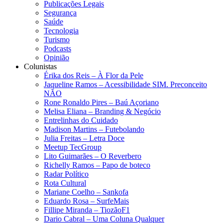
Publicações Legais
Segurança
Saúde
Tecnologia
Turismo
Podcasts
Opinião
Colunistas
Érika dos Reis​ – À Flor da Pele
Jaqueline Ramos – Acessibilidade SIM. Preconceito
NÃO
Rone Ronaldo Pires – Baú Açoriano
Melisa Eliana – Branding & Negócio
Entrelinhas do Cuidado
Madison Martins – Futebolando
Julia Freitas​ – Letra Doce
Meetup TecGroup
Lito Guimarães – O Reverbero
Richelly Ramos​ – Papo de boteco
Radar Político
Rota Cultural
Mariane Coelho – Sankofa
Eduardo Rosa​ – SurfeMais
Fillipe Miranda – TiozãoF1
Dario Cabral – Uma Coluna Qualquer