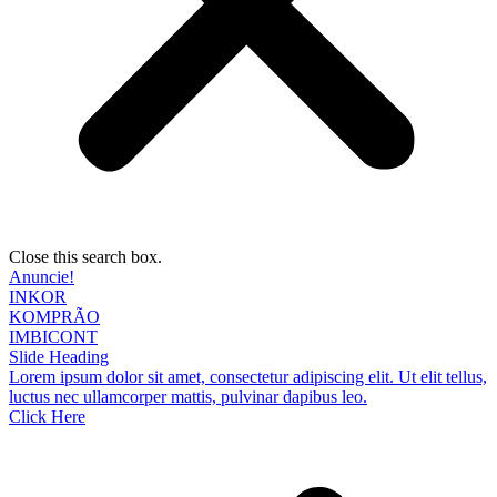
Close this search box.
Anuncie!
INKOR
KOMPRÃO
IMBICONT
Slide Heading
Lorem ipsum dolor sit amet, consectetur adipiscing elit. Ut elit tellus,
luctus nec ullamcorper mattis, pulvinar dapibus leo.
Click Here