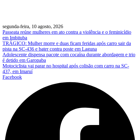
segunda-feira, 10 agosto, 2026
Passeata reúne mulheres em ato contra a violência e o feminicídio
em Imbituba
TRÁGICO: Mulher morre e duas ficam feridas após carro sair da
pista na SC-436 e bater contra poste em Laguna
Adolescente dispensa pacote com cocaína durante abordagem e trio
é detido em Garopaba
Motociclista vai parar no hospital após colisão com carro na SC-
437, em Imaruí
Facebook