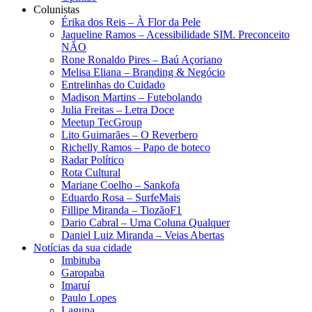
Colunistas
Érika dos Reis​ – À Flor da Pele
Jaqueline Ramos – Acessibilidade SIM. Preconceito
NÃO
Rone Ronaldo Pires – Baú Açoriano
Melisa Eliana – Branding & Negócio
Entrelinhas do Cuidado
Madison Martins – Futebolando
Julia Freitas​ – Letra Doce
Meetup TecGroup
Lito Guimarães – O Reverbero
Richelly Ramos​ – Papo de boteco
Radar Político
Rota Cultural
Mariane Coelho – Sankofa
Eduardo Rosa​ – SurfeMais
Fillipe Miranda – TiozãoF1
Dario Cabral – Uma Coluna Qualquer
Daniel Luiz Miranda – Veias Abertas
Notícias da sua cidade
Imbituba
Garopaba
Imaruí
Paulo Lopes
Laguna