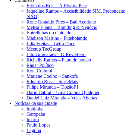
Colunistas
Érika dos Reis​ – À Flor da Pele
Jaqueline Ramos – Acessibilidade SIM. Preconceito
NÃO
Rone Ronaldo Pires – Baú Açoriano
Melisa Eliana – Branding & Negócio
Entrelinhas do Cuidado
Madison Martins – Futebolando
Julia Freitas​ – Letra Doce
Meetup TecGroup
Lito Guimarães – O Reverbero
Richelly Ramos​ – Papo de boteco
Radar Político
Rota Cultural
Mariane Coelho – Sankofa
Eduardo Rosa​ – SurfeMais
Fillipe Miranda – TiozãoF1
Dario Cabral – Uma Coluna Qualquer
Daniel Luiz Miranda – Veias Abertas
Notícias da sua cidade
Imbituba
Garopaba
Imaruí
Paulo Lopes
Laguna