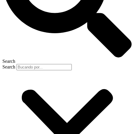
Search
Search