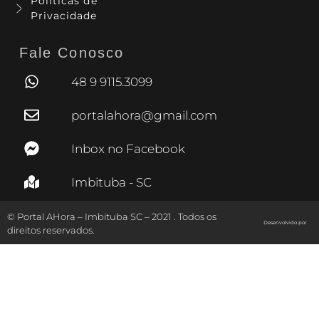
Políticas de
Privacidade
Fale Conosco
48 9 9115.3099
portalahora@gmail.com
Inbox no Facebook
Imbituba - SC
© Portal AHora – Imbituba SC – 2021 . Todos os
Desenvolvido por
direitos reservados.