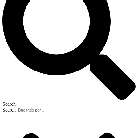
Search
Search