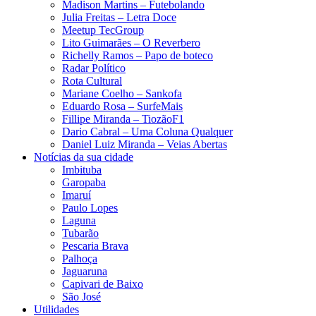
Madison Martins – Futebolando
Julia Freitas​ – Letra Doce
Meetup TecGroup
Lito Guimarães – O Reverbero
Richelly Ramos​ – Papo de boteco
Radar Político
Rota Cultural
Mariane Coelho – Sankofa
Eduardo Rosa​ – SurfeMais
Fillipe Miranda – TiozãoF1
Dario Cabral – Uma Coluna Qualquer
Daniel Luiz Miranda – Veias Abertas
Notícias da sua cidade
Imbituba
Garopaba
Imaruí
Paulo Lopes
Laguna
Tubarão
Pescaria Brava
Palhoça
Jaguaruna
Capivari de Baixo
São José
Utilidades