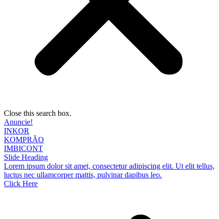
Close this search box.
Anuncie!
INKOR
KOMPRÃO
IMBICONT
Slide Heading
Lorem ipsum dolor sit amet, consectetur adipiscing elit. Ut elit tellus,
luctus nec ullamcorper mattis, pulvinar dapibus leo.
Click Here