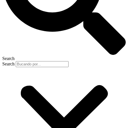
Search
Search