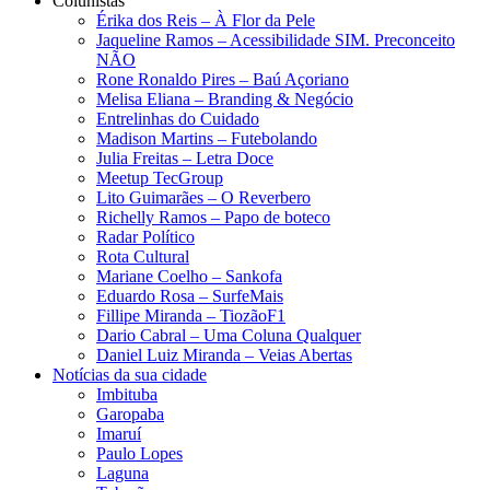
Colunistas
Érika dos Reis​ – À Flor da Pele
Jaqueline Ramos – Acessibilidade SIM. Preconceito
NÃO
Rone Ronaldo Pires – Baú Açoriano
Melisa Eliana – Branding & Negócio
Entrelinhas do Cuidado
Madison Martins – Futebolando
Julia Freitas​ – Letra Doce
Meetup TecGroup
Lito Guimarães – O Reverbero
Richelly Ramos​ – Papo de boteco
Radar Político
Rota Cultural
Mariane Coelho – Sankofa
Eduardo Rosa​ – SurfeMais
Fillipe Miranda – TiozãoF1
Dario Cabral – Uma Coluna Qualquer
Daniel Luiz Miranda – Veias Abertas
Notícias da sua cidade
Imbituba
Garopaba
Imaruí
Paulo Lopes
Laguna