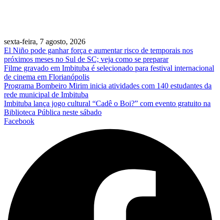
sexta-feira, 7 agosto, 2026
El Niño pode ganhar força e aumentar risco de temporais nos
próximos meses no Sul de SC; veja como se preparar
Filme gravado em Imbituba é selecionado para festival internacional
de cinema em Florianópolis
Programa Bombeiro Mirim inicia atividades com 140 estudantes da
rede municipal de Imbituba
Imbituba lança jogo cultural “Cadê o Boi?” com evento gratuito na
Biblioteca Pública neste sábado
Facebook