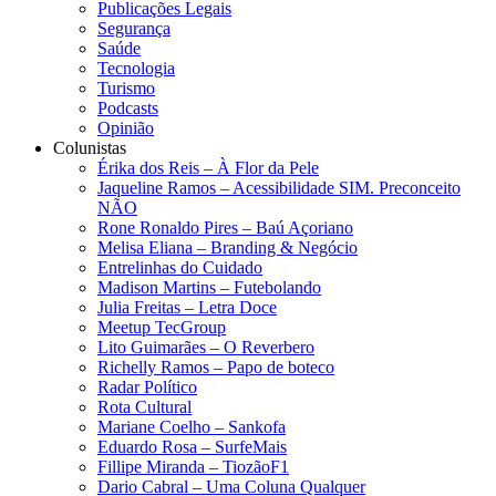
Publicações Legais
Segurança
Saúde
Tecnologia
Turismo
Podcasts
Opinião
Colunistas
Érika dos Reis​ – À Flor da Pele
Jaqueline Ramos – Acessibilidade SIM. Preconceito
NÃO
Rone Ronaldo Pires – Baú Açoriano
Melisa Eliana – Branding & Negócio
Entrelinhas do Cuidado
Madison Martins – Futebolando
Julia Freitas​ – Letra Doce
Meetup TecGroup
Lito Guimarães – O Reverbero
Richelly Ramos​ – Papo de boteco
Radar Político
Rota Cultural
Mariane Coelho – Sankofa
Eduardo Rosa​ – SurfeMais
Fillipe Miranda – TiozãoF1
Dario Cabral – Uma Coluna Qualquer