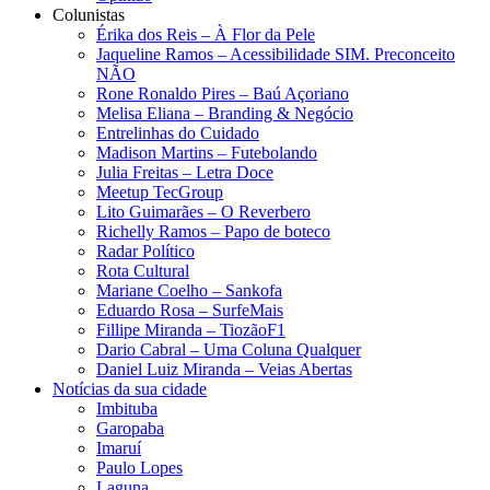
Colunistas
Érika dos Reis​ – À Flor da Pele
Jaqueline Ramos – Acessibilidade SIM. Preconceito
NÃO
Rone Ronaldo Pires – Baú Açoriano
Melisa Eliana – Branding & Negócio
Entrelinhas do Cuidado
Madison Martins – Futebolando
Julia Freitas​ – Letra Doce
Meetup TecGroup
Lito Guimarães – O Reverbero
Richelly Ramos​ – Papo de boteco
Radar Político
Rota Cultural
Mariane Coelho – Sankofa
Eduardo Rosa​ – SurfeMais
Fillipe Miranda – TiozãoF1
Dario Cabral – Uma Coluna Qualquer
Daniel Luiz Miranda – Veias Abertas
Notícias da sua cidade
Imbituba
Garopaba
Imaruí
Paulo Lopes
Laguna