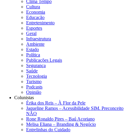
Clima Tempo
Cultura
Economia
Educação
Entretenimento
Esportes
Geral
Infraestrutura
Ambiente
Estado
Política
Publicações Legais
Segurança
Saúde
Tecnologia
Turismo
Podcasts
Opinião
Colunistas
Érika dos Reis​ – À Flor da Pele
Jaqueline Ramos – Acessibilidade SIM. Preconceito
NÃO
Rone Ronaldo Pires – Baú Açoriano
Melisa Eliana – Branding & Negócio
Entrelinhas do Cuidado