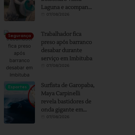
Laguna e acompanha
07/08/2026
pesca artesanal com
auxílio de botos
Trabalhador fica
Segurança
preso após barranco
desabar durante
serviço em Imbituba
07/08/2026
Surfista de Garopaba,
Esportes
Maya Carpinelli
revela bastidores de
onda gigante em
07/08/2026
Teahupoo:
“Momento mais
assustador e incrível