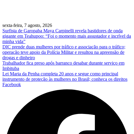
sexta-feira, 7 agosto, 2026
Surfista de Garopaba Maya Carpinelli revela bastidores de onda
gigante em Teahupoo: “Foi o momento mais assustador e incrível da
minha vida”
DIC prende duas mulheres por tráfico e associação para o tráfico;
operação teve apoio da Polícia Militar e resultou na apreensão de
drogas e dinheiro
Trabalhador fica preso após barranco desabar durante serviço em
Imbituba
Lei Maria da Penha completa 20 anos e segue como principal
instrumento de proteção às mulheres no Brasil; conheça os direitos
Facebook