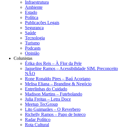
Infraestrutura
Ambiente
Estado
Política
Publicações Legais
Segurança
Saúde
Tecnologia
Turismo
Podcasts
Opinião
Colunistas
Érika dos Reis​ – À Flor da Pele
Jaqueline Ramos – Acessibilidade SIM. Preconceito
NÃO
Rone Ronaldo Pires – Baú Açoriano
Melisa Eliana – Branding & Negócio
Entrelinhas do Cuidado
Madison Martins – Futebolando
Julia Freitas​ – Letra Doce
Meetup TecGroup
Lito Guimarães – O Reverbero
Richelly Ramos​ – Papo de boteco
Radar Político
Rota Cultural