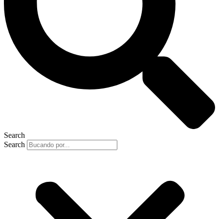
Search
Search