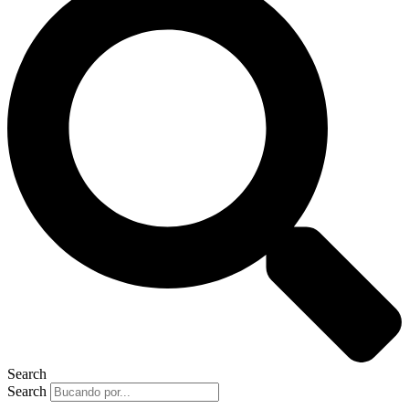
Search
Search