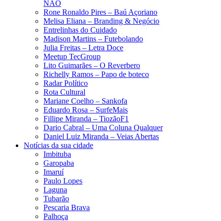
NÃO
Rone Ronaldo Pires – Baú Açoriano
Melisa Eliana – Branding & Negócio
Entrelinhas do Cuidado
Madison Martins – Futebolando
Julia Freitas​ – Letra Doce
Meetup TecGroup
Lito Guimarães – O Reverbero
Richelly Ramos​ – Papo de boteco
Radar Político
Rota Cultural
Mariane Coelho – Sankofa
Eduardo Rosa​ – SurfeMais
Fillipe Miranda – TiozãoF1
Dario Cabral – Uma Coluna Qualquer
Daniel Luiz Miranda – Veias Abertas
Notícias da sua cidade
Imbituba
Garopaba
Imaruí
Paulo Lopes
Laguna
Tubarão
Pescaria Brava
Palhoça