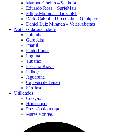
Mariane Coelho – Sankofa
Eduardo Rosa​ – SurfeMais
Fillipe Miranda – TiozãoF1
Dario Cabral – Uma Coluna Qualquer
Daniel Luiz Miranda – Veias Abertas
Notícias da sua cidade
Imbituba
Garopaba
Imaruí
Paulo Lopes
Laguna
Tubarão
Pescaria Brava
Palhoça
Jaguaruna
Capivari de Baixo
São José
Utilidades
Cotação
Horóscopo
Previsão do tempo
Marés e ondas