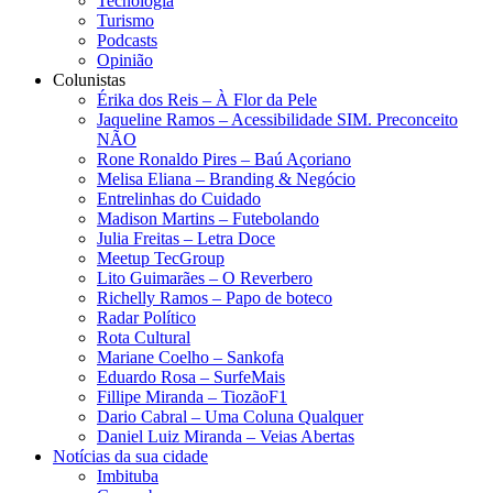
Tecnologia
Turismo
Podcasts
Opinião
Colunistas
Érika dos Reis​ – À Flor da Pele
Jaqueline Ramos – Acessibilidade SIM. Preconceito
NÃO
Rone Ronaldo Pires – Baú Açoriano
Melisa Eliana – Branding & Negócio
Entrelinhas do Cuidado
Madison Martins – Futebolando
Julia Freitas​ – Letra Doce
Meetup TecGroup
Lito Guimarães – O Reverbero
Richelly Ramos​ – Papo de boteco
Radar Político
Rota Cultural
Mariane Coelho – Sankofa
Eduardo Rosa​ – SurfeMais
Fillipe Miranda – TiozãoF1
Dario Cabral – Uma Coluna Qualquer
Daniel Luiz Miranda – Veias Abertas
Notícias da sua cidade
Imbituba