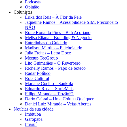
Podcasts
Opinião
Colunistas
Érika dos Reis​ – À Flor da Pele
Jaqueline Ramos – Acessibilidade SIM. Preconceito
NÃO
Rone Ronaldo Pires – Baú Açoriano
Melisa Eliana – Branding & Negócio
Entrelinhas do Cuidado
Madison Martins – Futebolando
Julia Freitas​ – Letra Doce
Meetup TecGroup
Lito Guimarães – O Reverbero
Richelly Ramos​ – Papo de boteco
Radar Político
Rota Cultural
Mariane Coelho – Sankofa
Eduardo Rosa​ – SurfeMais
Fillipe Miranda – TiozãoF1
Dario Cabral – Uma Coluna Qualquer
Daniel Luiz Miranda – Veias Abertas
Notícias da sua cidade
Imbituba
Garopaba
Imaruí