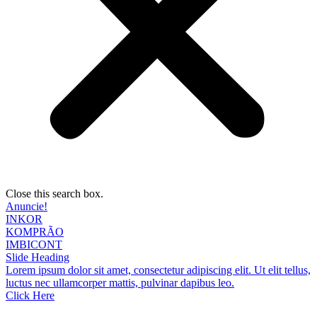
Close this search box.
Anuncie!
INKOR
KOMPRÃO
IMBICONT
Slide Heading
Lorem ipsum dolor sit amet, consectetur adipiscing elit. Ut elit tellus,
luctus nec ullamcorper mattis, pulvinar dapibus leo.
Click Here