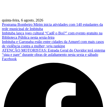
quinta-feira, 6 agosto, 2026
Programa Bombeiro Mirim inicia atividades com 140 estudantes da
rede municipal de Imbituba
Imbituba lança jogo cultural “Cadê o Boi?” com evento gratuito na
Biblioteca Pública nesta sexta-feira
Imbituba e Garopaba estão entre cidades da Amurel com mais casos
de violência contra a mulher; veja ranking
ATENÇÃO MOTORISTAS: Estrada Geral do Ouvidor terá sistema
“siga e pare” durante obras de asfaltamento nesta sexta e sábado
Facebook