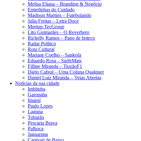
Melisa Eliana – Branding & Negócio
Entrelinhas do Cuidado
Madison Martins – Futebolando
Julia Freitas​ – Letra Doce
Meetup TecGroup
Lito Guimarães – O Reverbero
Richelly Ramos​ – Papo de boteco
Radar Político
Rota Cultural
Mariane Coelho – Sankofa
Eduardo Rosa​ – SurfeMais
Fillipe Miranda – TiozãoF1
Dario Cabral – Uma Coluna Qualquer
Daniel Luiz Miranda – Veias Abertas
Notícias da sua cidade
Imbituba
Garopaba
Imaruí
Paulo Lopes
Laguna
Tubarão
Pescaria Brava
Palhoça
Jaguaruna
Capivari de Baixo