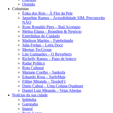
Opinião
Colunistas
Érika dos Reis​ – À Flor da Pele
Jaqueline Ramos – Acessibilidade SIM. Preconceito
NÃO
Rone Ronaldo Pires – Baú Açoriano
Melisa Eliana – Branding & Negócio
Entrelinhas do Cuidado
Madison Martins – Futebolando
Julia Freitas​ – Letra Doce
Meetup TecGroup
Lito Guimarães – O Reverbero
Richelly Ramos​ – Papo de boteco
Radar Político
Rota Cultural
Mariane Coelho – Sankofa
Eduardo Rosa​ – SurfeMais
Fillipe Miranda – TiozãoF1
Dario Cabral – Uma Coluna Qualquer
Daniel Luiz Miranda – Veias Abertas
Notícias da sua cidade
Imbituba
Garopaba
Imaruí