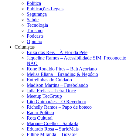
Política
Publicações Legais
Segurança
Saúde
Tecnologia
Turismo
Podcasts
Opinião
Colunistas
Érika dos Reis​ – À Flor da Pele
Jaqueline Ramos – Acessibilidade SIM. Preconceito
NÃO
Rone Ronaldo Pires – Baú Açoriano
Melisa Eliana – Branding & Negócio
Entrelinhas do Cuidado
Madison Martins – Futebolando
Julia Freitas​ – Letra Doce
Meetup TecGroup
Lito Guimarães – O Reverbero
Richelly Ramos​ – Papo de boteco
Radar Político
Rota Cultural
Mariane Coelho – Sankofa
Eduardo Rosa​ – SurfeMais
Fillipe Miranda – TiozãoF1