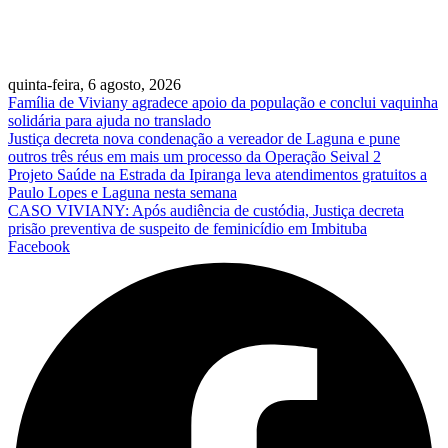
quinta-feira, 6 agosto, 2026
Família de Viviany agradece apoio da população e conclui vaquinha
solidária para ajuda no translado
Justiça decreta nova condenação a vereador de Laguna e pune
outros três réus em mais um processo da Operação Seival 2
Projeto Saúde na Estrada da Ipiranga leva atendimentos gratuitos a
Paulo Lopes e Laguna nesta semana
CASO VIVIANY: Após audiência de custódia, Justiça decreta
prisão preventiva de suspeito de feminicídio em Imbituba
Facebook