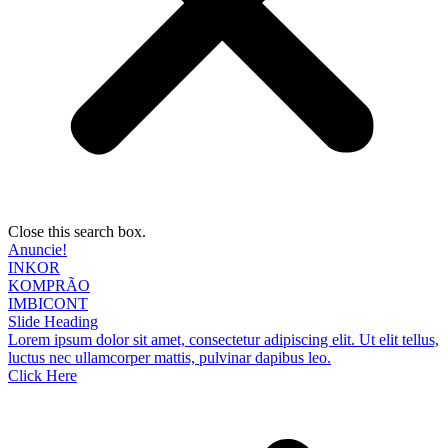
Close this search box.
Anuncie!
INKOR
KOMPRÃO
IMBICONT
Slide Heading
Lorem ipsum dolor sit amet, consectetur adipiscing elit. Ut elit tellus,
luctus nec ullamcorper mattis, pulvinar dapibus leo.
Click Here