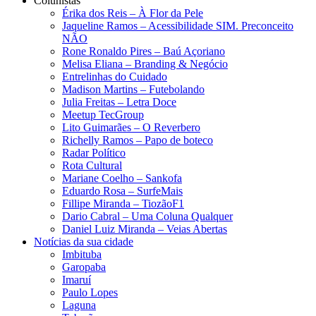
Colunistas
Érika dos Reis​ – À Flor da Pele
Jaqueline Ramos – Acessibilidade SIM. Preconceito
NÃO
Rone Ronaldo Pires – Baú Açoriano
Melisa Eliana – Branding & Negócio
Entrelinhas do Cuidado
Madison Martins – Futebolando
Julia Freitas​ – Letra Doce
Meetup TecGroup
Lito Guimarães – O Reverbero
Richelly Ramos​ – Papo de boteco
Radar Político
Rota Cultural
Mariane Coelho – Sankofa
Eduardo Rosa​ – SurfeMais
Fillipe Miranda – TiozãoF1
Dario Cabral – Uma Coluna Qualquer
Daniel Luiz Miranda – Veias Abertas
Notícias da sua cidade
Imbituba
Garopaba
Imaruí
Paulo Lopes
Laguna