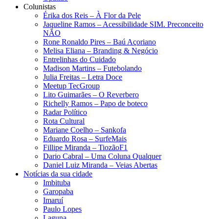
Colunistas
Érika dos Reis​ – À Flor da Pele
Jaqueline Ramos – Acessibilidade SIM. Preconceito
NÃO
Rone Ronaldo Pires – Baú Açoriano
Melisa Eliana – Branding & Negócio
Entrelinhas do Cuidado
Madison Martins – Futebolando
Julia Freitas​ – Letra Doce
Meetup TecGroup
Lito Guimarães – O Reverbero
Richelly Ramos​ – Papo de boteco
Radar Político
Rota Cultural
Mariane Coelho – Sankofa
Eduardo Rosa​ – SurfeMais
Fillipe Miranda – TiozãoF1
Dario Cabral – Uma Coluna Qualquer
Daniel Luiz Miranda – Veias Abertas
Notícias da sua cidade
Imbituba
Garopaba
Imaruí
Paulo Lopes
Laguna