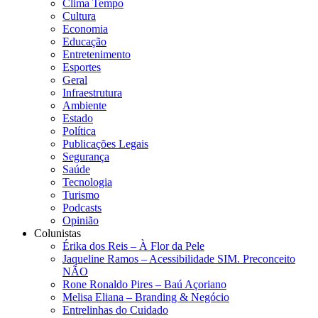
Clima Tempo
Cultura
Economia
Educação
Entretenimento
Esportes
Geral
Infraestrutura
Ambiente
Estado
Política
Publicações Legais
Segurança
Saúde
Tecnologia
Turismo
Podcasts
Opinião
Colunistas
Érika dos Reis​ – À Flor da Pele
Jaqueline Ramos – Acessibilidade SIM. Preconceito
NÃO
Rone Ronaldo Pires – Baú Açoriano
Melisa Eliana – Branding & Negócio
Entrelinhas do Cuidado