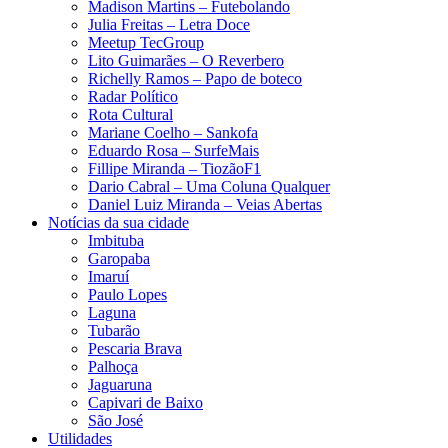
Madison Martins – Futebolando
Julia Freitas​ – Letra Doce
Meetup TecGroup
Lito Guimarães – O Reverbero
Richelly Ramos​ – Papo de boteco
Radar Político
Rota Cultural
Mariane Coelho – Sankofa
Eduardo Rosa​ – SurfeMais
Fillipe Miranda – TiozãoF1
Dario Cabral – Uma Coluna Qualquer
Daniel Luiz Miranda – Veias Abertas
Notícias da sua cidade
Imbituba
Garopaba
Imaruí
Paulo Lopes
Laguna
Tubarão
Pescaria Brava
Palhoça
Jaguaruna
Capivari de Baixo
São José
Utilidades