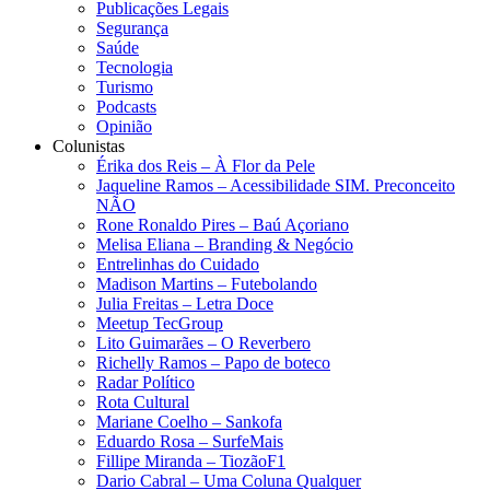
Publicações Legais
Segurança
Saúde
Tecnologia
Turismo
Podcasts
Opinião
Colunistas
Érika dos Reis​ – À Flor da Pele
Jaqueline Ramos – Acessibilidade SIM. Preconceito
NÃO
Rone Ronaldo Pires – Baú Açoriano
Melisa Eliana – Branding & Negócio
Entrelinhas do Cuidado
Madison Martins – Futebolando
Julia Freitas​ – Letra Doce
Meetup TecGroup
Lito Guimarães – O Reverbero
Richelly Ramos​ – Papo de boteco
Radar Político
Rota Cultural
Mariane Coelho – Sankofa
Eduardo Rosa​ – SurfeMais
Fillipe Miranda – TiozãoF1
Dario Cabral – Uma Coluna Qualquer