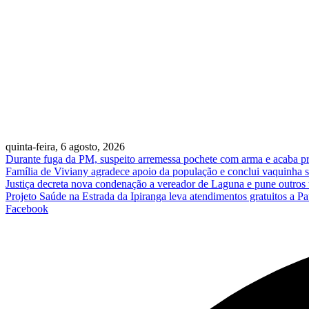
quinta-feira, 6 agosto, 2026
Durante fuga da PM, suspeito arremessa pochete com arma e acaba p
Família de Viviany agradece apoio da população e conclui vaquinha so
Justiça decreta nova condenação a vereador de Laguna e pune outros
Projeto Saúde na Estrada da Ipiranga leva atendimentos gratuitos a 
Facebook