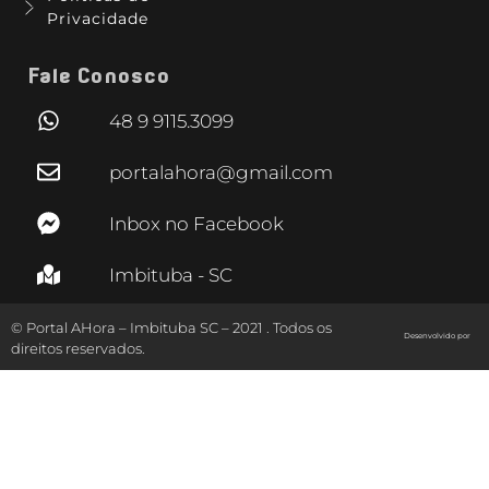
Privacidade
Fale Conosco
48 9 9115.3099
portalahora@gmail.com
Inbox no Facebook
Imbituba - SC
© Portal AHora – Imbituba SC – 2021 . Todos os
Desenvolvido por
direitos reservados.