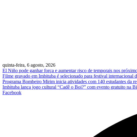
quinta-feira, 6 agosto, 2026
El Niño pode ganhar força e aumentar risco de temporais nos próxim
Filme gravado em Imbituba é selecionado para festival internacional 
Programa Bombeiro Mirim inicia atividades com 140 estudantes da re
Imbituba lança jogo cultural “Cadê o Boi?” com evento gratuito na Bi
Facebook