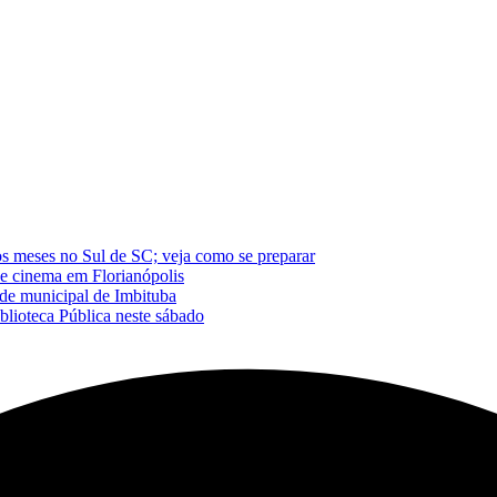
os meses no Sul de SC; veja como se preparar
de cinema em Florianópolis
de municipal de Imbituba
blioteca Pública neste sábado