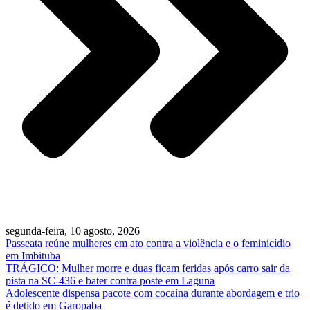
segunda-feira, 10 agosto, 2026
Passeata reúne mulheres em ato contra a violência e o feminicídio
em Imbituba
TRÁGICO: Mulher morre e duas ficam feridas após carro sair da
pista na SC-436 e bater contra poste em Laguna
Adolescente dispensa pacote com cocaína durante abordagem e trio
é detido em Garopaba