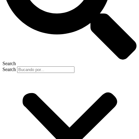
Search
Search