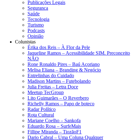
Publicações Legais
Segurança
Saúde
Tecnologia
Turismo
Podcasts
Opinião
Colunistas
Érika dos Reis​ – À Flor da Pele
Jaqueline Ramos – Acessibilidade SIM. Preconceito
NÃO
Rone Ronaldo Pires – Baú Açoriano
Melisa Eliana – Branding & Negócio
Entrelinhas do Cuidado
Madison Martins – Futebolando
Julia Freitas​ – Letra Doce
Meetup TecGroup
Lito Guimarães – O Reverbero
Richelly Ramos​ – Papo de boteco
Radar Político
Rota Cultural
Mariane Coelho – Sankofa
Eduardo Rosa​ – SurfeMais
Fillipe Miranda – TiozãoF1
Dario Cabral – Uma Coluna Qualquer