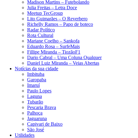
Madison Martins – Futebolando
Julia Freitas​ – Letra Doce
Meetup TecGroup
Lito Guimarães – O Reverbero
Richelly Ramos​ – Papo de boteco
Radar Político
Rota Cultural
Mariane Coelho – Sankofa
Eduardo Rosa​ – SurfeMais
Fillipe Miranda – TiozãoF1
Dario Cabral – Uma Coluna Qualquer
Daniel Luiz Miranda – Veias Abertas
Notícias da sua cidade
Imbituba
Garopaba
Imaruí
Paulo Lopes
Laguna
Tubarão
Pescaria Brava
Palhoça
Jaguaruna
Capivari de Baixo
São José
Utilidades