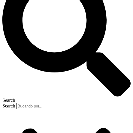
Search
Search