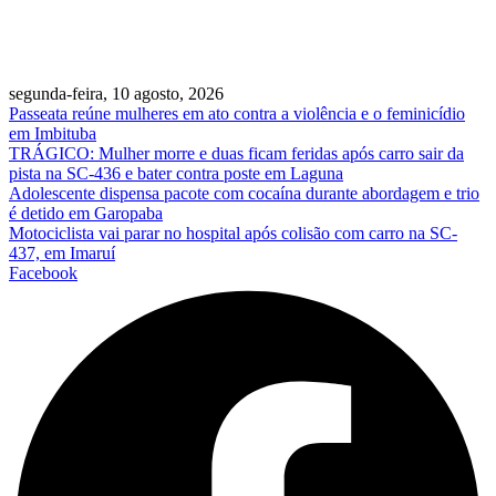
segunda-feira, 10 agosto, 2026
Passeata reúne mulheres em ato contra a violência e o feminicídio
em Imbituba
TRÁGICO: Mulher morre e duas ficam feridas após carro sair da
pista na SC-436 e bater contra poste em Laguna
Adolescente dispensa pacote com cocaína durante abordagem e trio
é detido em Garopaba
Motociclista vai parar no hospital após colisão com carro na SC-
437, em Imaruí
Facebook