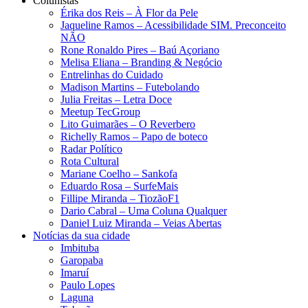
Colunistas
Érika dos Reis​ – À Flor da Pele
Jaqueline Ramos – Acessibilidade SIM. Preconceito
NÃO
Rone Ronaldo Pires – Baú Açoriano
Melisa Eliana – Branding & Negócio
Entrelinhas do Cuidado
Madison Martins – Futebolando
Julia Freitas​ – Letra Doce
Meetup TecGroup
Lito Guimarães – O Reverbero
Richelly Ramos​ – Papo de boteco
Radar Político
Rota Cultural
Mariane Coelho – Sankofa
Eduardo Rosa​ – SurfeMais
Fillipe Miranda – TiozãoF1
Dario Cabral – Uma Coluna Qualquer
Daniel Luiz Miranda – Veias Abertas
Notícias da sua cidade
Imbituba
Garopaba
Imaruí
Paulo Lopes
Laguna