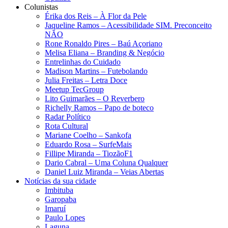
Colunistas
Érika dos Reis​ – À Flor da Pele
Jaqueline Ramos – Acessibilidade SIM. Preconceito
NÃO
Rone Ronaldo Pires – Baú Açoriano
Melisa Eliana – Branding & Negócio
Entrelinhas do Cuidado
Madison Martins – Futebolando
Julia Freitas​ – Letra Doce
Meetup TecGroup
Lito Guimarães – O Reverbero
Richelly Ramos​ – Papo de boteco
Radar Político
Rota Cultural
Mariane Coelho – Sankofa
Eduardo Rosa​ – SurfeMais
Fillipe Miranda – TiozãoF1
Dario Cabral – Uma Coluna Qualquer
Daniel Luiz Miranda – Veias Abertas
Notícias da sua cidade
Imbituba
Garopaba
Imaruí
Paulo Lopes
Laguna