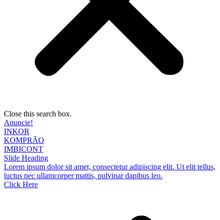
Close this search box.
Anuncie!
INKOR
KOMPRÃO
IMBICONT
Slide Heading
Lorem ipsum dolor sit amet, consectetur adipiscing elit. Ut elit tellus,
luctus nec ullamcorper mattis, pulvinar dapibus leo.
Click Here