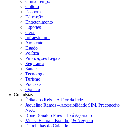
Clima Tempo
Cultura
Economia
Educação
Entretenimento
Esportes
Geral
Infraestrutura
Ambiente
Estado
Política
Publicações Legais
Segurança
Saúde
Tecnologia
Turismo
Podcasts
Opinião
Colunistas
Érika dos Reis​ – À Flor da Pele
Jaqueline Ramos – Acessibilidade SIM. Preconceito
NÃO
Rone Ronaldo Pires – Baú Açoriano
Melisa Eliana – Branding & Negócio
Entrelinhas do Cuidado