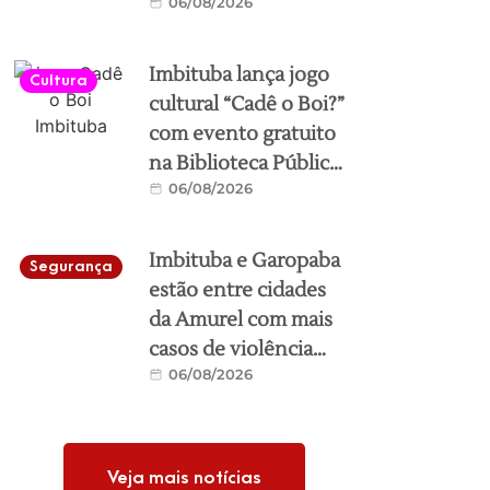
06/08/2026
municipal de
Imbituba
Imbituba lança jogo
Cultura
cultural “Cadê o Boi?”
com evento gratuito
na Biblioteca Pública
06/08/2026
neste sábado
Imbituba e Garopaba
Segurança
estão entre cidades
da Amurel com mais
casos de violência
06/08/2026
contra a mulher; veja
ranking
Veja mais notícias