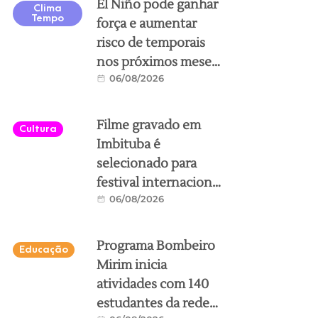
El Niño pode ganhar
Clima
Tempo
força e aumentar
risco de temporais
nos próximos meses
06/08/2026
no Sul de SC; veja
como se preparar
Filme gravado em
Cultura
Imbituba é
selecionado para
festival internacional
06/08/2026
de cinema em
Florianópolis
Programa Bombeiro
Educação
Mirim inicia
atividades com 140
estudantes da rede