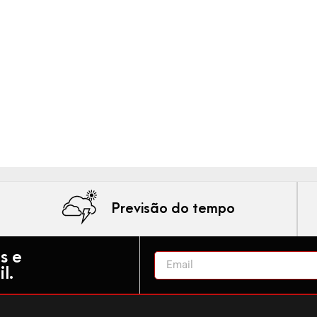
Previsão do tempo
s e
l.