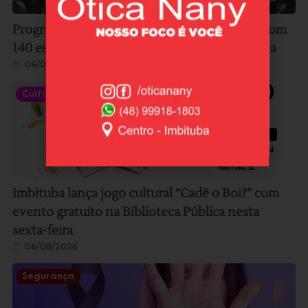
Programa Bombeiro Mirim inicia atividades com
140 estudantes da rede municipal de Imbituba
06/08/2026
Cultura
Imbituba lança jogo cultural “Cadê o Boi?” com
evento gratuito na Biblioteca Pública nesta
sexta-feira
06/08/2026
Segurança