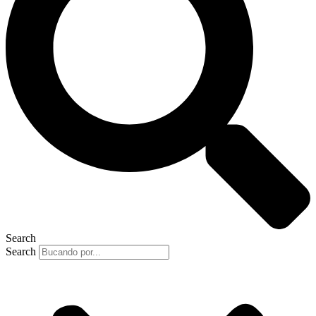
Search
Search