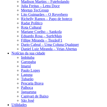
Madison Martins – Futebolando
Julia Freitas​ – Letra Doce
Meetup TecGroup
Lito Guimarães – O Reverbero
Richelly Ramos​ – Papo de boteco
Radar Político
Rota Cultural
Mariane Coelho – Sankofa
Eduardo Rosa​ – SurfeMais
Fillipe Miranda – TiozãoF1
Dario Cabral – Uma Coluna Qualquer
Daniel Luiz Miranda – Veias Abertas
Notícias da sua cidade
Imbituba
Garopaba
Imaruí
Paulo Lopes
Laguna
Tubarão
Pescaria Brava
Palhoça
Jaguaruna
Capivari de Baixo
São José
Utilidades