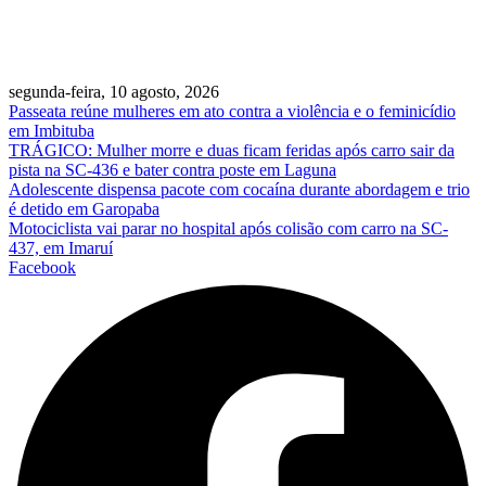
segunda-feira, 10 agosto, 2026
Passeata reúne mulheres em ato contra a violência e o feminicídio
em Imbituba
TRÁGICO: Mulher morre e duas ficam feridas após carro sair da
pista na SC-436 e bater contra poste em Laguna
Adolescente dispensa pacote com cocaína durante abordagem e trio
é detido em Garopaba
Motociclista vai parar no hospital após colisão com carro na SC-
437, em Imaruí
Facebook