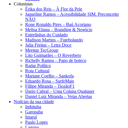
Colunistas
Érika dos Reis​ – À Flor da Pele
Jaqueline Ramos – Acessibilidade SIM. Preconceito
NÃO
Rone Ronaldo Pires – Baú Açoriano
Melisa Eliana – Branding & Negócio
Entrelinhas do Cuidado
Madison Martins – Futebolando
Julia Freitas​ – Letra Doce
Meetup TecGroup
Lito Guimarães – O Reverbero
Richelly Ramos​ – Papo de boteco
Radar Político
Rota Cultural
Mariane Coelho – Sankofa
Eduardo Rosa​ – SurfeMais
Fillipe Miranda – TiozãoF1
Dario Cabral – Uma Coluna Qualquer
Daniel Luiz Miranda – Veias Abertas
Notícias da sua cidade
Imbituba
Garopaba
Imaruí
Paulo Lopes
Laguna