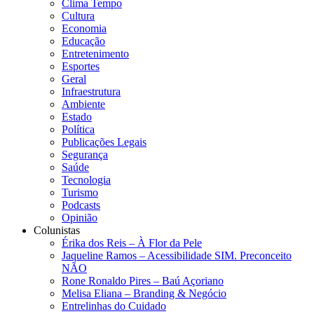
Clima Tempo
Cultura
Economia
Educação
Entretenimento
Esportes
Geral
Infraestrutura
Ambiente
Estado
Política
Publicações Legais
Segurança
Saúde
Tecnologia
Turismo
Podcasts
Opinião
Colunistas
Érika dos Reis​ – À Flor da Pele
Jaqueline Ramos – Acessibilidade SIM. Preconceito
NÃO
Rone Ronaldo Pires – Baú Açoriano
Melisa Eliana – Branding & Negócio
Entrelinhas do Cuidado