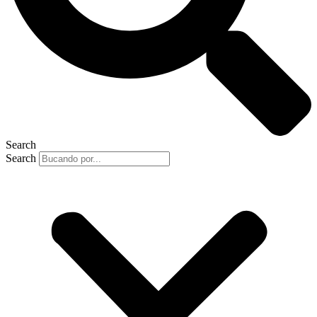
Search
Search