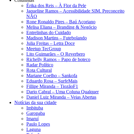
Colunistas
Érika dos Reis​ – À Flor da Pele
Jaqueline Ramos – Acessibilidade SIM. Preconceito
NÃO
Rone Ronaldo Pires – Baú Açoriano
Melisa Eliana – Branding & Negócio
Entrelinhas do Cuidado
Madison Martins – Futebolando
Julia Freitas​ – Letra Doce
Meetup TecGroup
Lito Guimarães – O Reverbero
Richelly Ramos​ – Papo de boteco
Radar Político
Rota Cultural
Mariane Coelho – Sankofa
Eduardo Rosa​ – SurfeMais
Fillipe Miranda – TiozãoF1
Dario Cabral – Uma Coluna Qualquer
Daniel Luiz Miranda – Veias Abertas
Notícias da sua cidade
Imbituba
Garopaba
Imaruí
Paulo Lopes
Laguna