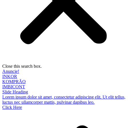
Close this search box.
Anuncie!
INKOR
KOMPRÃO
IMBICONT
Slide Heading
Lorem ipsum dolor sit amet, consectetur adipiscing elit. Ut elit tellus,
luctus nec ullamcorper mattis, pulvinar dapibus leo.
Click Here