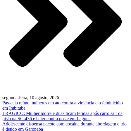
segunda-feira, 10 agosto, 2026
Passeata reúne mulheres em ato contra a violência e o feminicídio
em Imbituba
TRÁGICO: Mulher morre e duas ficam feridas após carro sair da
pista na SC-436 e bater contra poste em Laguna
Adolescente dispensa pacote com cocaína durante abordagem e trio
é detido em Garopaba