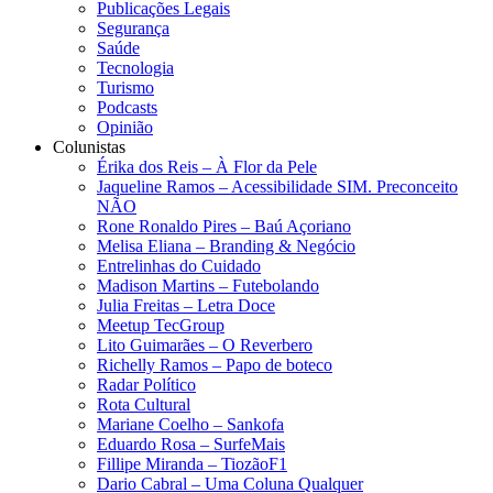
Publicações Legais
Segurança
Saúde
Tecnologia
Turismo
Podcasts
Opinião
Colunistas
Érika dos Reis​ – À Flor da Pele
Jaqueline Ramos – Acessibilidade SIM. Preconceito
NÃO
Rone Ronaldo Pires – Baú Açoriano
Melisa Eliana – Branding & Negócio
Entrelinhas do Cuidado
Madison Martins – Futebolando
Julia Freitas​ – Letra Doce
Meetup TecGroup
Lito Guimarães – O Reverbero
Richelly Ramos​ – Papo de boteco
Radar Político
Rota Cultural
Mariane Coelho – Sankofa
Eduardo Rosa​ – SurfeMais
Fillipe Miranda – TiozãoF1
Dario Cabral – Uma Coluna Qualquer