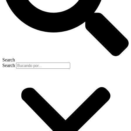
Search
Search