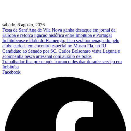
sábado, 8 agosto, 2026
Festa de Sant’Ana de Vila Nova ganha destaque em jornal da
Europa e reforça ligação histórica entre Imbituba e Portugal
Imbitubense e ídolo do Flamengo, Lico será homenageado pelo
clube carioca em encontro especial no Museu Fla, no RJ
Candidato ao Senado por SC, Carlos Bolsonaro visita Laguna e
acompanha pesca artesanal com auxílio de botos
Trabalhador fica preso após barranco desabar durante serviço em
Imbituba
Facebook