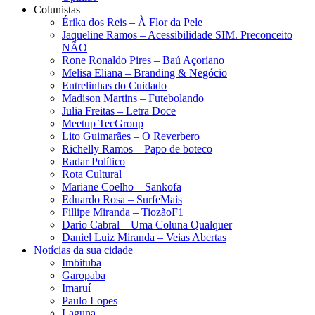
Colunistas
Érika dos Reis​ – À Flor da Pele
Jaqueline Ramos – Acessibilidade SIM. Preconceito
NÃO
Rone Ronaldo Pires – Baú Açoriano
Melisa Eliana – Branding & Negócio
Entrelinhas do Cuidado
Madison Martins – Futebolando
Julia Freitas​ – Letra Doce
Meetup TecGroup
Lito Guimarães – O Reverbero
Richelly Ramos​ – Papo de boteco
Radar Político
Rota Cultural
Mariane Coelho – Sankofa
Eduardo Rosa​ – SurfeMais
Fillipe Miranda – TiozãoF1
Dario Cabral – Uma Coluna Qualquer
Daniel Luiz Miranda – Veias Abertas
Notícias da sua cidade
Imbituba
Garopaba
Imaruí
Paulo Lopes
Laguna