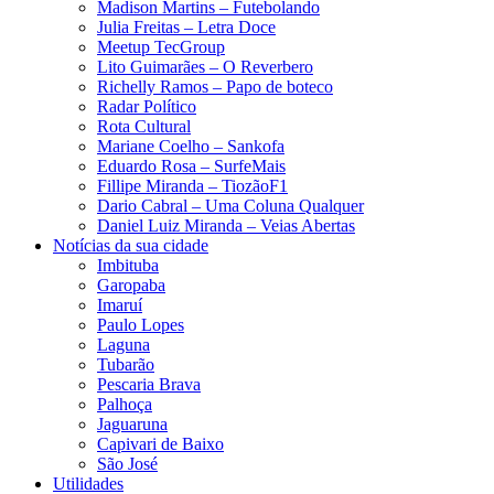
Madison Martins – Futebolando
Julia Freitas​ – Letra Doce
Meetup TecGroup
Lito Guimarães – O Reverbero
Richelly Ramos​ – Papo de boteco
Radar Político
Rota Cultural
Mariane Coelho – Sankofa
Eduardo Rosa​ – SurfeMais
Fillipe Miranda – TiozãoF1
Dario Cabral – Uma Coluna Qualquer
Daniel Luiz Miranda – Veias Abertas
Notícias da sua cidade
Imbituba
Garopaba
Imaruí
Paulo Lopes
Laguna
Tubarão
Pescaria Brava
Palhoça
Jaguaruna
Capivari de Baixo
São José
Utilidades