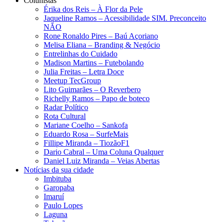
Colunistas
Érika dos Reis​ – À Flor da Pele
Jaqueline Ramos – Acessibilidade SIM. Preconceito
NÃO
Rone Ronaldo Pires – Baú Açoriano
Melisa Eliana – Branding & Negócio
Entrelinhas do Cuidado
Madison Martins – Futebolando
Julia Freitas​ – Letra Doce
Meetup TecGroup
Lito Guimarães – O Reverbero
Richelly Ramos​ – Papo de boteco
Radar Político
Rota Cultural
Mariane Coelho – Sankofa
Eduardo Rosa​ – SurfeMais
Fillipe Miranda – TiozãoF1
Dario Cabral – Uma Coluna Qualquer
Daniel Luiz Miranda – Veias Abertas
Notícias da sua cidade
Imbituba
Garopaba
Imaruí
Paulo Lopes
Laguna