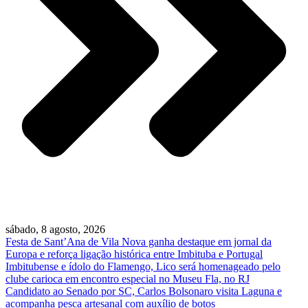
sábado, 8 agosto, 2026
Festa de Sant’Ana de Vila Nova ganha destaque em jornal da
Europa e reforça ligação histórica entre Imbituba e Portugal
Imbitubense e ídolo do Flamengo, Lico será homenageado pelo
clube carioca em encontro especial no Museu Fla, no RJ
Candidato ao Senado por SC, Carlos Bolsonaro visita Laguna e
acompanha pesca artesanal com auxílio de botos