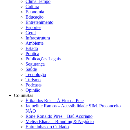
Clima Tempo
Cultura
Economia
Educação
Entretenimento
Esportes
Geral
Infraestrutura
Ambiente
Estado
Política
Publicações Legais
Segurança
Saúde
Tecnologia
Turismo
Podcasts
Opinião
Colunistas
Érika dos Reis​ – À Flor da Pele
Jaqueline Ramos – Acessibilidade SIM. Preconceito
NÃO
Rone Ronaldo Pires – Baú Açoriano
Melisa Eliana – Branding & Negócio
Entrelinhas do Cuidado