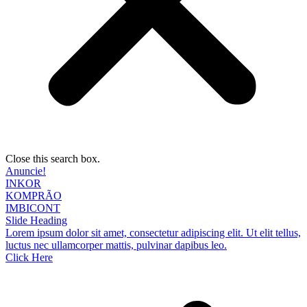
Close this search box.
Anuncie!
INKOR
KOMPRÃO
IMBICONT
Slide Heading
Lorem ipsum dolor sit amet, consectetur adipiscing elit. Ut elit tellus,
luctus nec ullamcorper mattis, pulvinar dapibus leo.
Click Here