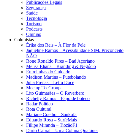
Publicações Legais
Segurança
Saúde
Tecnologia
Turismo
Podcasts
Opinião
Colunistas
Érika dos Reis​ – À Flor da Pele
Jaqueline Ramos – Acessibilidade SIM. Preconceito
NÃO
Rone Ronaldo Pires – Baú Açoriano
Melisa Eliana – Branding & Negócio
Entrelinhas do Cuidado
Madison Martins – Futebolando
Julia Freitas​ – Letra Doce
Meetup TecGroup
Lito Guimarães – O Reverbero
Richelly Ramos​ – Papo de boteco
Radar Político
Rota Cultural
Mariane Coelho – Sankofa
Eduardo Rosa​ – SurfeMais
Fillipe Miranda – TiozãoF1
Dario Cabral – Uma Coluna Qualquer