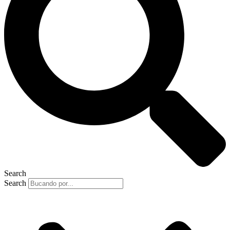
Search
Search