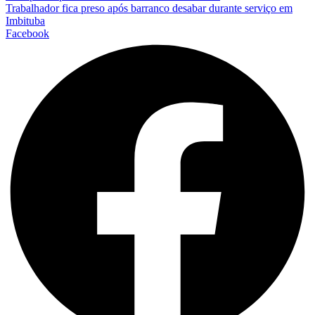
Trabalhador fica preso após barranco desabar durante serviço em
Imbituba
Facebook