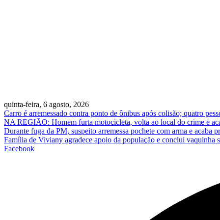
quinta-feira, 6 agosto, 2026
Carro é arremessado contra ponto de ônibus após colisão; quatro pess
NA REGIÃO: Homem furta motocicleta, volta ao local do crime e ac
Durante fuga da PM, suspeito arremessa pochete com arma e acaba p
Família de Viviany agradece apoio da população e conclui vaquinha so
Facebook