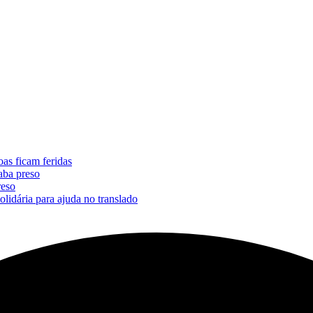
oas ficam feridas
aba preso
reso
lidária para ajuda no translado