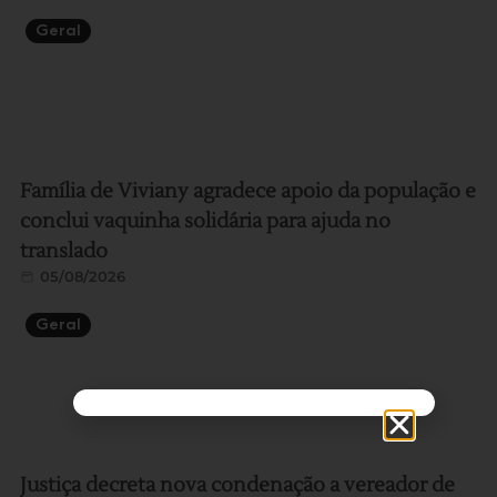
Geral
Família de Viviany agradece apoio da população e
conclui vaquinha solidária para ajuda no
translado
05/08/2026
Geral
Justiça decreta nova condenação a vereador de