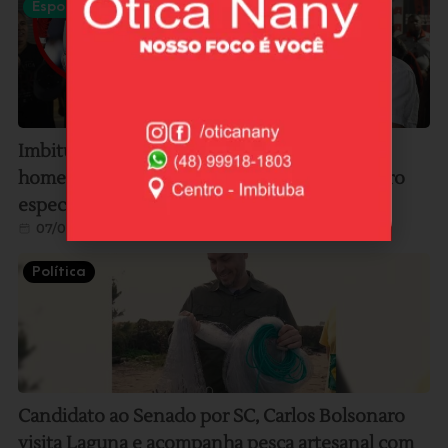
Esportes
Imbitubense e ídolo do Flamengo, Lico será
homenageado pelo clube carioca em encontro
especial no Museu Fla, no RJ
07/08/2026
Política
Candidato ao Senado por SC, Carlos Bolsonaro
visita Laguna e acompanha pesca artesanal com