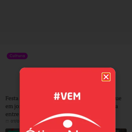
Cultura
Festa de Sant’Ana de Vila Nova ganha destaque
em jornal da Europa e reforça ligação histórica
entre Imbituba e Portugal
07/08/2026