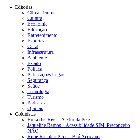
Editorias
Clima Tempo
Cultura
Economia
Educação
Entretenimento
Esportes
Geral
Infraestrutura
Ambiente
Estado
Política
Publicações Legais
Segurança
Saúde
Tecnologia
Turismo
Podcasts
Opinião
Colunistas
Érika dos Reis​ – À Flor da Pele
Jaqueline Ramos – Acessibilidade SIM. Preconceito
NÃO
Rone Ronaldo Pires – Baú Açoriano