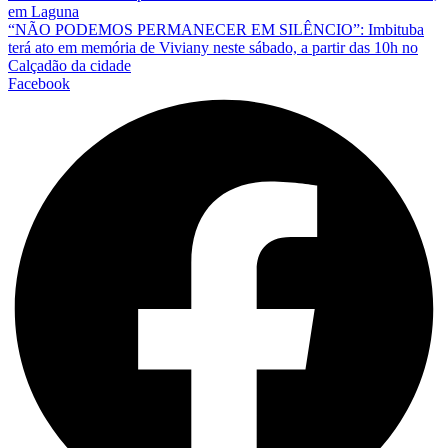
em Laguna
“NÃO PODEMOS PERMANECER EM SILÊNCIO”: Imbituba
terá ato em memória de Viviany neste sábado, a partir das 10h no
Calçadão da cidade
Facebook