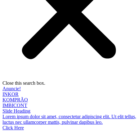
Close this search box.
Anuncie!
INKOR
KOMPRÃO
IMBICONT
Slide Heading
Lorem ipsum dolor sit amet, consectetur adipiscing elit. Ut elit tellus,
luctus nec ullamcorper mattis, pulvinar dapibus leo.
Click Here