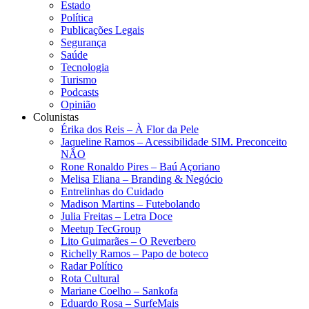
Estado
Política
Publicações Legais
Segurança
Saúde
Tecnologia
Turismo
Podcasts
Opinião
Colunistas
Érika dos Reis​ – À Flor da Pele
Jaqueline Ramos – Acessibilidade SIM. Preconceito
NÃO
Rone Ronaldo Pires – Baú Açoriano
Melisa Eliana – Branding & Negócio
Entrelinhas do Cuidado
Madison Martins – Futebolando
Julia Freitas​ – Letra Doce
Meetup TecGroup
Lito Guimarães – O Reverbero
Richelly Ramos​ – Papo de boteco
Radar Político
Rota Cultural
Mariane Coelho – Sankofa
Eduardo Rosa​ – SurfeMais