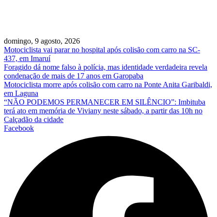
domingo, 9 agosto, 2026
Motociclista vai parar no hospital após colisão com carro na SC-
437, em Imaruí
Foragido dá nome falso à polícia, mas identidade verdadeira revela
condenação de mais de 17 anos em Garopaba
Motociclista morre após colisão com carro na Ponte Anita Garibaldi,
em Laguna
“NÃO PODEMOS PERMANECER EM SILÊNCIO”: Imbituba
terá ato em memória de Viviany neste sábado, a partir das 10h no
Calçadão da cidade
Facebook