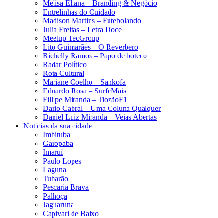
Melisa Eliana – Branding & Negócio
Entrelinhas do Cuidado
Madison Martins – Futebolando
Julia Freitas​ – Letra Doce
Meetup TecGroup
Lito Guimarães – O Reverbero
Richelly Ramos​ – Papo de boteco
Radar Político
Rota Cultural
Mariane Coelho – Sankofa
Eduardo Rosa​ – SurfeMais
Fillipe Miranda – TiozãoF1
Dario Cabral – Uma Coluna Qualquer
Daniel Luiz Miranda – Veias Abertas
Notícias da sua cidade
Imbituba
Garopaba
Imaruí
Paulo Lopes
Laguna
Tubarão
Pescaria Brava
Palhoça
Jaguaruna
Capivari de Baixo