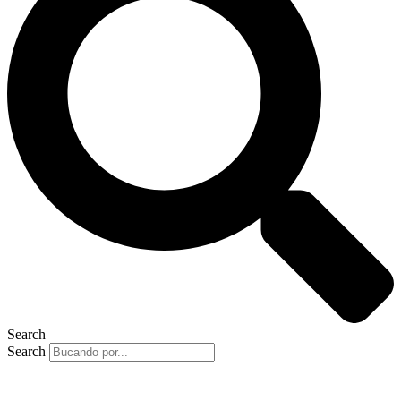
Search
Search