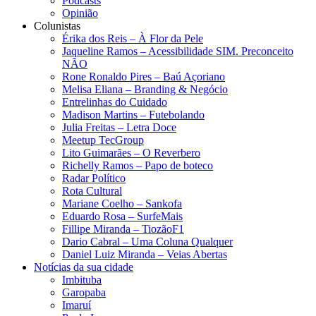
Podcasts
Opinião
Colunistas
Érika dos Reis​ – À Flor da Pele
Jaqueline Ramos – Acessibilidade SIM. Preconceito
NÃO
Rone Ronaldo Pires – Baú Açoriano
Melisa Eliana – Branding & Negócio
Entrelinhas do Cuidado
Madison Martins – Futebolando
Julia Freitas​ – Letra Doce
Meetup TecGroup
Lito Guimarães – O Reverbero
Richelly Ramos​ – Papo de boteco
Radar Político
Rota Cultural
Mariane Coelho – Sankofa
Eduardo Rosa​ – SurfeMais
Fillipe Miranda – TiozãoF1
Dario Cabral – Uma Coluna Qualquer
Daniel Luiz Miranda – Veias Abertas
Notícias da sua cidade
Imbituba
Garopaba
Imaruí