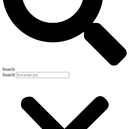
Search
Search