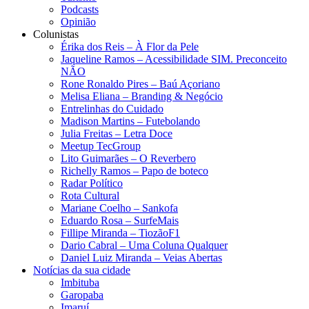
Podcasts
Opinião
Colunistas
Érika dos Reis​ – À Flor da Pele
Jaqueline Ramos – Acessibilidade SIM. Preconceito
NÃO
Rone Ronaldo Pires – Baú Açoriano
Melisa Eliana – Branding & Negócio
Entrelinhas do Cuidado
Madison Martins – Futebolando
Julia Freitas​ – Letra Doce
Meetup TecGroup
Lito Guimarães – O Reverbero
Richelly Ramos​ – Papo de boteco
Radar Político
Rota Cultural
Mariane Coelho – Sankofa
Eduardo Rosa​ – SurfeMais
Fillipe Miranda – TiozãoF1
Dario Cabral – Uma Coluna Qualquer
Daniel Luiz Miranda – Veias Abertas
Notícias da sua cidade
Imbituba
Garopaba
Imaruí